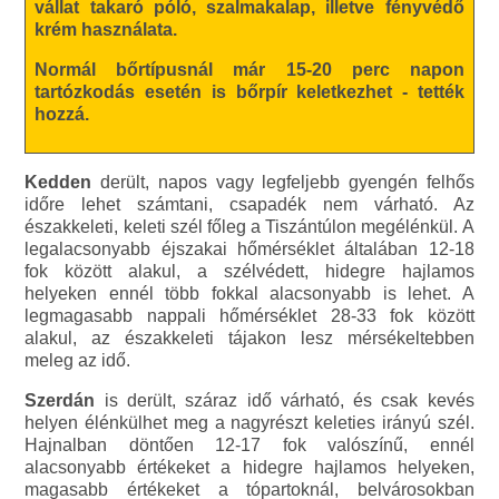
vállat takaró póló, szalmakalap, illetve fényvédő
krém használata.
Normál bőrtípusnál már 15-20 perc napon
tartózkodás esetén is bőrpír keletkezhet - tették
hozzá.
Kedden
derült, napos vagy legfeljebb gyengén felhős
időre lehet számtani, csapadék nem várható. Az
északkeleti, keleti szél főleg a Tiszántúlon megélénkül. A
legalacsonyabb éjszakai hőmérséklet általában 12-18
fok között alakul, a szélvédett, hidegre hajlamos
helyeken ennél több fokkal alacsonyabb is lehet. A
legmagasabb nappali hőmérséklet 28-33 fok között
alakul, az északkeleti tájakon lesz mérsékeltebben
meleg az idő.
Szerdán
is derült, száraz idő várható, és csak kevés
helyen élénkülhet meg a nagyrészt keleties irányú szél.
Hajnalban döntően 12-17 fok valószínű, ennél
alacsonyabb értékeket a hidegre hajlamos helyeken,
magasabb értékeket a tópartoknál, belvárosokban