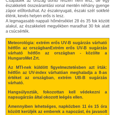
Csapadék az ország döntő részén nem lesz, de egy
északkeleti összeáramlási vonal mentén néhány gyenge
zápor előfordulhat. Az északnyugati, északi szél sokfelé
élénk, kevés helyen erős is lesz.
A legmagasabb nappali hőmérséklet 28 és 35 fok között
alakul, az északkeleti megyékben maradhat 30 fok alatt
a csúcsérték.
Meteorológia: extrém erős UV-B sugárzás várható
hétfőn az országbanExtrém erős UV-B sugárzás
várható hétfőn az országban - közölte a
HungaroMet Zrt.
Az MTI-nek küldött figyelmeztetésben azt írták:
hétfőn az UV-index várhatóan meghaladja a 8-as
értéket az országban, extrém UB-B sugárzás
várható.
Hangsúlyozták, fokozottan kell védekezni a
napsugárzás által okozott leégés ellen.
Amennyiben lehetséges, napközben 11 és 15 óra
között kerüljék az emberek a napozást, és javasolt