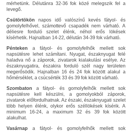
mérhetünk. Délutánra 32-36 fok közé melegszik fel a
levegő.
Csütörtökön
napos idő valószínű kevés fátyol- és
gomolyfelhővel, számottevő csapadék nem várható. A
déliesre forduló szelet élénk, néhol erős lökések
kísérhetik. Hajnalban 14-22, délután 34-39 fok várható.
Pénteken
a fátyol- és gomolyfelhők mellett sok
napsütésre lehet számítani. Nyugat, északnyugat felé
haladva nő a záporok, zivatarok kialakulási esélye. Az
északnyugatira, északira forduló szél nagy területen
megerősödik. Hajnalban 16 és 24 fok között alakul a
hőmérséklet, a csúcsérték 33 és 39 fok között várható.
Szombaton
a fátyol- és gomolyfelhők mellett sok
napsütésre kell készülni, a gomolyokból záporok,
zivatarok előfordulhatnak. Az északi, északnyugati szelet
több helyen élénk, olykor erős széllökések kísérik. A
minimum 16-24, a maximum 32 és 39 fok között
alakulhat.
Vasárnap
a fátyol- és gomolyfelhők mellett sok