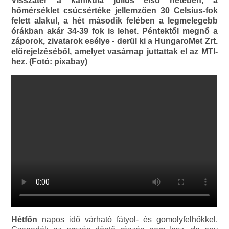
Visszatér a kánikula július első hetében, a
hőmérséklet csúcsértéke jellemzően 30 Celsius-fok
felett alakul, a hét második felében a legmelegebb
órákban akár 34-39 fok is lehet. Péntektől megnő a
záporok, zivatarok esélye - derül ki a HungaroMet Zrt.
előrejelzéséből, amelyet vasárnap juttattak el az MTI-
hez. (Fotó: pixabay)
Hétfőn
napos idő várható fátyol- és gomolyfelhőkkel.