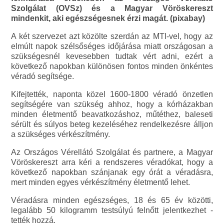
Szolgálat (OVSz) és a Magyar Vöröskereszt
mindenkit, aki egészségesnek érzi magát. (pixabay)
A két szervezet azt közölte szerdán az MTI-vel, hogy az
elmúlt napok szélsőséges időjárása miatt országosan a
szükségesnél kevesebben tudtak vért adni, ezért a
következő napokban különösen fontos minden önkéntes
véradó segítsége.
Kifejtették, naponta közel 1600-1800 véradó önzetlen
segítségére van szükség ahhoz, hogy a kórházakban
minden életmentő beavatkozáshoz, műtéthez, baleseti
sérült és súlyos beteg kezeléséhez rendelkezésre álljon
a szükséges vérkészítmény.
Az Országos Vérellátó Szolgálat és partnere, a Magyar
Vöröskereszt arra kéri a rendszeres véradókat, hogy a
következő napokban szánjanak egy órát a véradásra,
mert minden egyes vérkészítmény életmentő lehet.
Véradásra minden egészséges, 18 és 65 év közötti,
legalább 50 kilogramm testsúlyú felnőtt jelentkezhet -
tették hozzá.