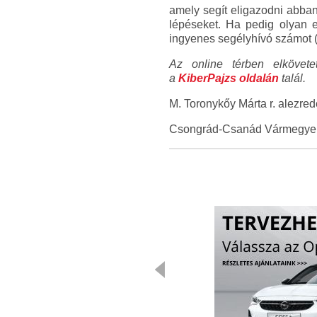
amely segít eligazodni abban
lépéseket. Ha pedig olyan e
ingyenes segélyhívó számot (11
Az online térben elkövetet
a
KiberPajzs oldalán
talál.
M. Toronykőy Márta r. alezred
Csongrád-Csanád Vármegyei 