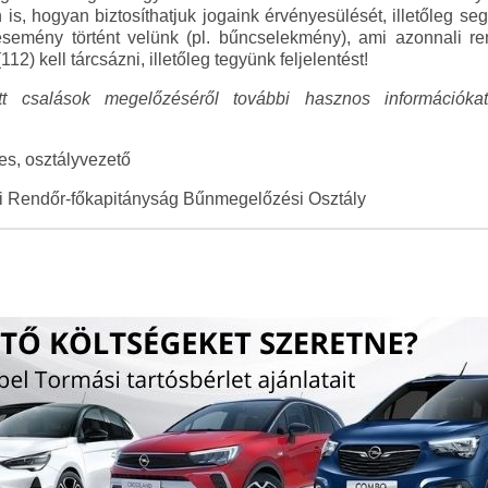
 is, hogyan biztosíthatjuk jogaink érvényesülését, illetőleg s
semény történt velünk (pl. bűncselekmény), ami azonnali ren
2) kell tárcsázni, illetőleg tegyünk feljelentést!
t csalások megelőzéséről további hasznos információkat,
es, osztályvezető
Rendőr-főkapitányság Bűnmegelőzési Osztály