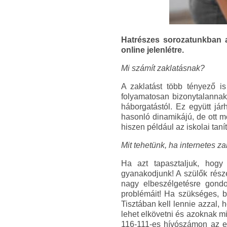
Hatrészes sorozatunkban a
online jelenlétre.
Mi számít zaklatásnak?
A zaklatást több tényező is
folyamatosan bizonytalannak 
háborgatástól. Ez együtt jár
hasonló dinamikájú, de ott mé
hiszen például az iskolai taní
Mit tehetünk, ha internetes z
Ha azt tapasztaljuk, hogy 
gyanakodjunk! A szülők részé
nagy elbeszélgetésre gondo
problémáit! Ha szükséges, b
Tisztában kell lennie azzal, 
lehet elkövetni és azoknak m
116-111-es hívószámon az e