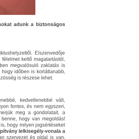
csokat adunk a biztonságos
ktushelyzettől. Elszenvedője
félelmet keltő magatartástól,
érben megvalósuló zaklatás is
, hogy időben is korlátlanabb,
özösség is részese lehet.
enebbé, kedvetlenebbé vált,
gyon fontos, és nem egyszeri,
merjük meg a gondolatait, a
uk benne, hogy van megoldás!
 is, hogy milyen jogsértéseket
pítvány lelkisegély-vonala
a
 szervezet és oldal is van,