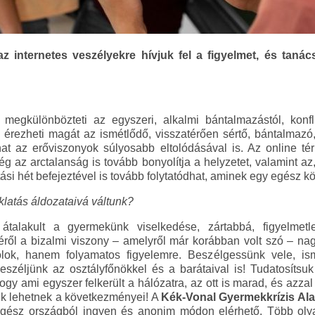
z internetes veszélyekre hívjuk fel a figyelmet, és taná
 megkülönbözteti az egyszeri, alkalmi bántalmazástól, konfli
érezheti magát az ismétlődő, visszatérően sértő, bántalmazó, 
hat az erőviszonyok súlyosabb eltolódásával is. Az online t
g az arctalanság is tovább bonyolítja a helyzetet, valamint az
tási hét befejeztével is tovább folytatódhat, aminek egy egész k
aklatás áldozataivá váltunk?
átalakult a gyermekünk viselkedése, zártabbá, figyelmetl
ről a bizalmi viszony – amelyről már korábban volt szó – na
lok, hanem folyamatos figyelemre. Beszélgessünk vele, is
eszéljünk az osztályfőnökkel és a barátaival is! Tudatosíts
hogy ami egyszer felkerült a hálózatra, az ott is marad, és azzal
ik lehetnek a következményei! A
Kék-Vonal Gyermekkrízis Ala
gész országból ingyen és anonim módon elérhető. Több olyan