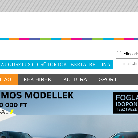
Elfogad
. AUGUSZTUS 6. CSÜTÖRTÖK | BERTA, BETTINA
ILÁG
KÉK HÍREK
KULTÚRA
SPORT