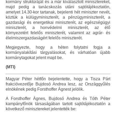
kormány struktúráját és a már kiválasztott minisztereket,
majd pedig a tanácskozás utáni sajtótájékoztatón,
amelyet 14.30-kor tartanak, bejelenti hét miniszter nevét,
köztük a külügyminiszterét, a pénzügyminiszterét, a
gazdasági és energetikai miniszterét, az egészségügyi
miniszterét, a honvédelmi miniszterét, az élő
környezetért felelős miniszterét, valamint az agrár- és
élelmiszergazdaságért felelős miniszterét.
Megjegyezte, hogy a héten folytatni fogja a
kormányalakítási tárgyalásokat, és várhatóan újabb
kormánytagokat jelent majd be.
(MTI)
Magyar Péter hétfőn bejelentette, hogy a Tisza Párt
frakcióvezetője Bujdosó Andrea lesz, az Országgyűlés
elnökének pedig Forsthoffer Ágnest jelölik.
A Forsthoffer Ágnes, Bujdosó Andrea és Tóth Péter
kampányfőnök társaságában tartott sajtótájékoztatón a
következő minisztereket jelentették be: