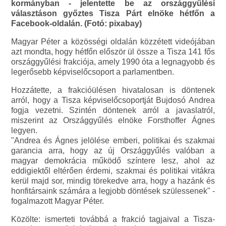
kormányban - jelentette be az országgyűlési
választáson győztes Tisza Párt elnöke hétfőn a
Facebook-oldalán. (Fotó: pixabay)
Magyar Péter a közösségi oldalán közzétett videójában
azt mondta, hogy hétfőn először ül össze a Tisza 141 fős
országgyűlési frakciója, amely 1990 óta a legnagyobb és
legerősebb képviselőcsoport a parlamentben.
Hozzátette, a frakcióülésen hivatalosan is döntenek
arról, hogy a Tisza képviselőcsoportját Bujdosó Andrea
fogja vezetni. Szintén döntenek arról a javaslatról,
miszerint az Országgyűlés elnöke Forsthoffer Ágnes
legyen.
"Andrea és Ágnes jelölése emberi, politikai és szakmai
garancia arra, hogy az új Országgyűlés valóban a
magyar demokrácia működő színtere lesz, ahol az
eddigiektől eltérően érdemi, szakmai és politikai vitákra
kerül majd sor, mindig törekedve arra, hogy a hazánk és
honfitársaink számára a legjobb döntések szülessenek" -
fogalmazott Magyar Péter.
Közölte: ismerteti továbbá a frakció tagjaival a Tisza-