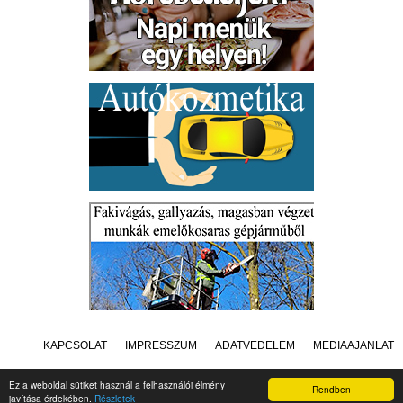
KAPCSOLAT
IMPRESSZUM
ADATVÉDELEM
MÉDIAAJÁNLAT
Ez a weboldal sütiket használ a felhasználói élmény
Rendben
javítása érdekében.
Részletek
Készítette:
Raster Studio