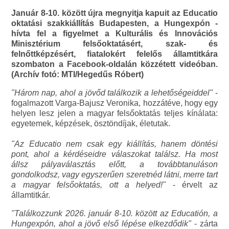
Január 8-10. között újra megnyitja kapuit az Educatio
oktatási szakkiállítás Budapesten, a Hungexpón -
hívta fel a figyelmet a Kulturális és Innovációs
Minisztérium felsőoktatásért, szak- és
felnőttképzésért, fiatalokért felelős államtitkára
szombaton a Facebook-oldalán közzétett videóban.
(Archív fotó: MTI/Hegedűs Róbert)
"Három nap, ahol a jövőd találkozik a lehetőségeiddel"
-
fogalmazott Varga-Bajusz Veronika, hozzátéve, hogy egy
helyen lesz jelen a magyar felsőoktatás teljes kínálata:
egyetemek, képzések, ösztöndíjak, életutak.
"Az Educatio nem csak egy kiállítás, hanem döntési
pont, ahol a kérdéseidre válaszokat találsz. Ha most
állsz pályaválasztás előtt, a továbbtanuláson
gondolkodsz, vagy egyszerűen szeretnéd látni, merre tart
a magyar felsőoktatás, ott a helyed!"
- érvelt az
államtitkár.
"Találkozzunk 2026. január 8-10. között az Educatión, a
Hungexpón, ahol a jövő első lépése elkezdődik"
- zárta