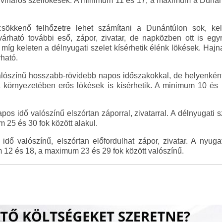
ős, viharos széllökések. A minimum 11 és 17, a maximum a Dunán
sökkenő felhőzetre lehet számítani a Dunántúlon sok, ke
árható további eső, zápor, zivatar, de napközben ott is eg
míg keleten a délnyugati szelet kísérhetik élénk lökések. Hajn
rható.
alószínű hosszabb-rövidebb napos időszakokkal, de helyenként e
rok környezetében erős lökések is kísérhetik. A minimum 10 é
pos idő valószínű elszórtan záporral, zivatarral. A délnyugati
25 és 30 fok között alakul.
dő valószínű, elszórtan előfordulhat zápor, zivatar. A nyuga
m 12 és 18, a maximum 23 és 29 fok között valószínű.