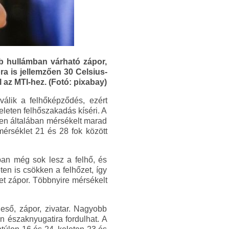
bb hullámban várható zápor,
ra is jellemzően 30 Celsius-
l az MTI-hez. (Fotó: pixabay)
válik a felhőképződés, ezért
eleten felhőszakadás kíséri. A
ten általában mérsékelt marad
érséklet 21 és 28 fok között
an még sok lesz a felhő, és
en is csökken a felhőzet, így
et zápor. Többnyire mérsékelt
 eső, zápor, zivatar. Nagyobb
n északnyugatira fordulhat. A