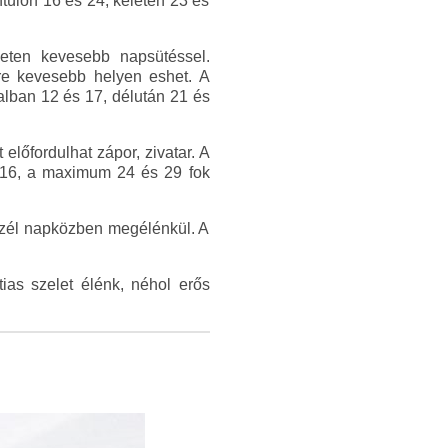
túlon 16 és 24, keleten 23 és
leten kevesebb napsütéssel.
yre kevesebb helyen eshet. A
alban 12 és 17, délután 21 és
lőfordulhat zápor, zivatar. A
s 16, a maximum 24 és 29 fok
 szél napközben megélénkül. A
tias szelet élénk, néhol erős