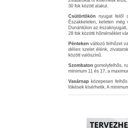
zivatarokat is kísérhetik er
30 fok között alakul.
Csütörtökön
nyugat felől c
Északkeleten, keleten még v
Dunántúlon az északnyugati, 
28 fok közötti hőmérséklet vá
Pénteken
változó felhőzet v
délies szelet élénk, zivata
között valószínű.
Szombaton
gomolyfelhős, na
minimum 11 és 17, a maximum 
Vasárnap
közepesen felhős i
lökések kísérhetik. A minimu