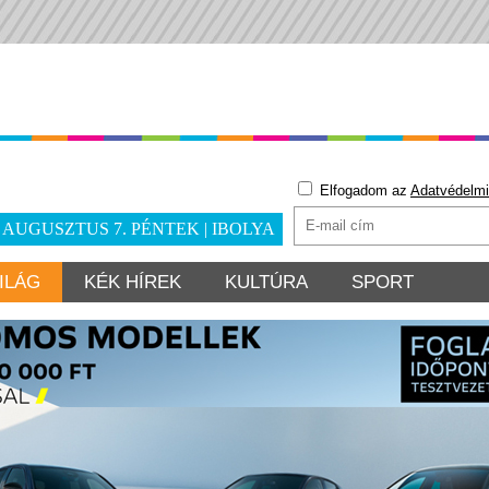
Elfogadom az
Adatvédelmi
. AUGUSZTUS 7. PÉNTEK | IBOLYA
ILÁG
KÉK HÍREK
KULTÚRA
SPORT