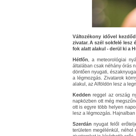
Változékony idővel kezdődi
zivatar. A szél sokfelé les
fok alatt alakul - derül ki a
Hétfőn
, a meteorológiai ny
általában csak néhány órás na
döntően nyugati, északnyugat
a légmozgás. Zivatarok körn
alakul, az Alföldön lesz a le
Kedden
reggel az ország ny
napközben ott még megszűnő j
ott is egyre több helyen nap
lesz a légmozgás. Hajnalban 1
Szerdán
nyugat felől erőtel
területen megélénkül, néhol 