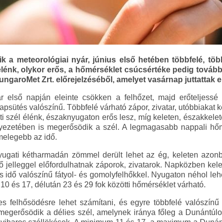
k a meteorológiai nyár, június első hetében többfelé, tö
z élénk, olykor erős, a hőmérséklet csúcsértéke pedig tovább
 HungaroMet Zrt. előrejelzéséből, amelyet vasárnap juttattak e
ár első napján eleinte csökken a felhőzet, majd erőteljessé 
psütés valószínű. Többfelé várható zápor, zivatar, utóbbiakat k
i szél élénk, északnyugaton erős lesz, míg keleten, északkele
yezetében is megerősödik a szél. A legmagasabb nappali hőm
gmelegebb az idő.
ugati kétharmadán zömmel derült lehet az ég, keleten azonb
elleggel előfordulhatnak záporok, zivatarok. Napközben kelet
os idő valószínű fátyol- és gomolyfelhőkkel. Nyugaton néhol leh
0 és 17, délután 23 és 29 fok közötti hőmérséklet várható.
jes felhősödésre lehet számítani, és egyre többfelé valószínű
megerősödik a délies szél, amelynek iránya főleg a Dunántúlo