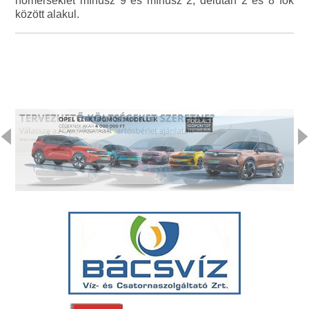
hőmérséklet mínusz 9 és mínusz 2, délután 2 és 8 fok
között alakul.