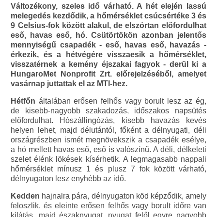
Változékony, szeles idő várható. A hét elején lassú
melegedés kezdődik, a hőmérséklet csúcsértéke 3 és
9 Celsius-fok között alakul, de elszórtan előfordulhat
eső, havas eső, hó. Csütörtökön azonban jelentős
mennyiségű csapadék - eső, havas eső, havazás -
érkezik, és a hétvégére visszaesik a hőmérséklet,
visszatérnek a kemény éjszakai fagyok - derül ki a
HungaroMet Nonprofit Zrt. előrejelzéséből, amelyet
vasárnap juttattak el az MTI-hez.
Hétfőn
általában erősen felhős vagy borult lesz az ég,
de kisebb-nagyobb szakadozás, időszakos napsütés
előfordulhat. Hószállingózás, kisebb havazás kevés
helyen lehet, majd délutántól, főként a délnyugati, déli
országrészben ismét megnövekszik a csapadék esélye,
a hó mellett havas eső, eső is valószínű. A déli, délkeleti
szelet élénk lökések kísérhetik. A legmagasabb nappali
hőmérséklet mínusz 1 és plusz 7 fok között várható,
délnyugaton lesz enyhébb az idő.
Kedden
hajnalra pára, délnyugaton köd képződik, amely
feloszlik, és eleinte erősen felhős vagy borult időre van
kilátás, majd északnyugat, nyugat felől egyre nagyobb