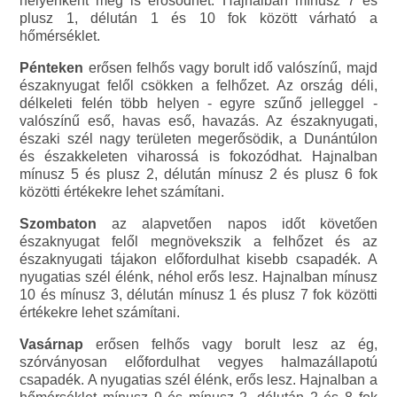
helyenként meg is erősödhet. Hajnalban mínusz 7 és
plusz 1, délután 1 és 10 fok között várható a
hőmérséklet.
Pénteken
erősen felhős vagy borult idő valószínű, majd
északnyugat felől csökken a felhőzet. Az ország déli,
délkeleti felén több helyen - egyre szűnő jelleggel -
valószínű eső, havas eső, havazás. Az északnyugati,
északi szél nagy területen megerősödik, a Dunántúlon
és északkeleten viharossá is fokozódhat. Hajnalban
mínusz 5 és plusz 2, délután mínusz 2 és plusz 6 fok
közötti értékekre lehet számítani.
Szombaton
az alapvetően napos időt követően
északnyugat felől megnövekszik a felhőzet és az
északnyugati tájakon előfordulhat kisebb csapadék. A
nyugatias szél élénk, néhol erős lesz. Hajnalban mínusz
10 és mínusz 3, délután mínusz 1 és plusz 7 fok közötti
értékekre lehet számítani.
Vasárnap
erősen felhős vagy borult lesz az ég,
szórványosan előfordulhat vegyes halmazállapotú
csapadék. A nyugatias szél élénk, erős lesz. Hajnalban a