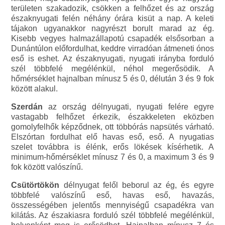
területen szakadozik, csökken a felhőzet és az ország
északnyugati felén néhány órára kisüt a nap. A keleti
tájakon ugyanakkor nagyrészt borult marad az ég.
Kisebb vegyes halmazállapotú csapadék elsősorban a
Dunántúlon előfordulhat, keddre virradóan átmeneti ónos
eső is eshet. Az északnyugati, nyugati irányba forduló
szél többfelé megélénkül, néhol megerősödik. A
hőmérséklet hajnalban mínusz 5 és 0, délután 3 és 9 fok
között alakul.
Szerdán
az ország délnyugati, nyugati felére egyre
vastagabb felhőzet érkezik, északkeleten eközben
gomolyfelhők képződnek, ott többórás napsütés várható.
Elszórtan fordulhat elő havas eső, eső. A nyugatias
szelet továbbra is élénk, erős lökések kísérhetik. A
minimum-hőmérséklet mínusz 7 és 0, a maximum 3 és 9
fok között valószínű.
Csütörtökön
délnyugat felől beborul az ég, és egyre
többfelé valószínű eső, havas eső, havazás,
összességében jelentős mennyiségű csapadékra van
kilátás. Az északiasra forduló szél többfelé megélénkül,