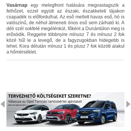
Vasárnap
egy melegfront hatására megvastagszik a
felhőzet, ezzel együtt az északi, északkeleti tájakon
csapadék is előfordulhat. Az eső mellett havas eső, hó is
valószínű, de néhol átmeneti ónos eső sem zárható ki. A
déli szél sokfelé megélénkül, főként a Dunántúlon meg is
erősödik. Reggelre többnyire mínusz 7 és mínusz 2 fok
közé hűl le a levegő, de a fagyzugokban hidegebb is
lehet. Kora délután mínusz 1 és plusz 7 fok között alakul
a hőmérséklet.