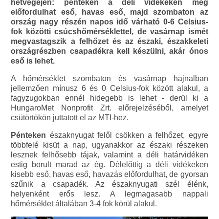
hétvégéjén: pénteken a déli vidékeken még
előfordulhat eső, havas eső, majd szombaton az
ország nagy részén napos idő várható 0-6 Celsius-
fok közötti csúcshőmérséklettel, de vasárnap ismét
megvastagszik a felhőzet és az északi, északkeleti
országrészben csapadékra kell készülni, akár ónos
eső is lehet.
A hőmérséklet szombaton és vasárnap hajnalban
jellemzően mínusz 6 és 0 Celsius-fok között alakul, a
fagyzugokban ennél hidegebb is lehet - derül ki a
HungaroMet Nonprofit Zrt. előrejelzéséből, amelyet
csütörtökön juttatott el az MTI-hez.
Pénteken
északnyugat felől csökken a felhőzet, egyre
többfelé kisüt a nap, ugyanakkor az északi részeken
lesznek felhősebb tájak, valamint a déli határvidéken
estig borult marad az ég. Délelőttig a déli vidékeken
kisebb eső, havas eső, havazás előfordulhat, de gyorsan
szűnik a csapadék. Az északnyugati szél élénk,
helyenként erős lesz. A legmagasabb nappali
hőmérséklet általában 3-4 fok körül alakul.