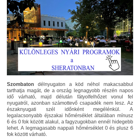
Szombaton
délnyugaton a köd néhol makacsabbul
tarthatja magát, de a ország legnagyobb részén napos
idő várható, majd délután fátyolfelhőzet vonul fel
nyugatról, azonban számottevő csapadék nem lesz. Az
északnyugati szél időnként megélénkül. A
legalacsonyabb éjszakai hőmérséklet általában mínusz
6 és 0 fok között alakul, a fagyzugokban ennél hidegebb
lehet. A legmagasabb nappali hőmérséklet 0 és plusz 6
fok között várható.