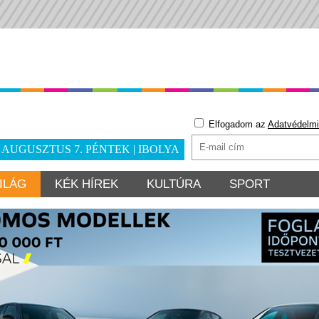
Elfogadom az
Adatvédelmi
. AUGUSZTUS 7. PÉNTEK | IBOLYA
ILÁG
KÉK HÍREK
KULTÚRA
SPORT