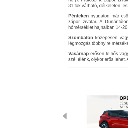
31 fok várható, délkeleten le
Pénteken
nyugaton már csök
zápor, zivatar. A Dunántúlo
hőmérséklet hajnalban 14-20, 
Szombaton
közepesen vagy e
légmozgás többnyire mérsékel
Vasárnap
erősen felhős vagy 
szél élénk, olykor erős lehet.