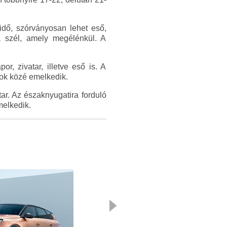
dő, szórványosan lehet eső,
 a szél, amely megélénkül. A
, zivatar, illetve eső is. A
fok közé emelkedik.
tar. Az északnyugatira forduló
melkedik.