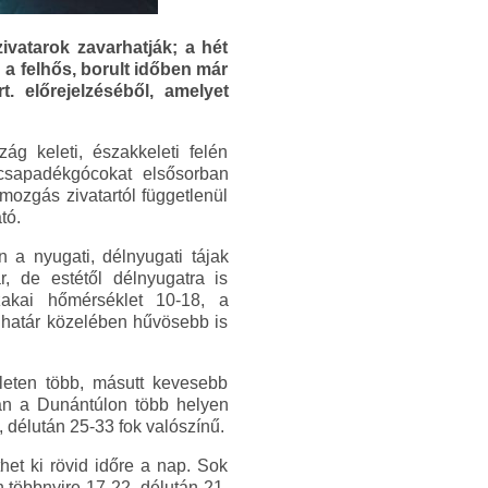
ivatarok zavarhatják; a hét
a felhős, borult időben már
. előrejelzéséből, amelyet
ág keleti, északkeleti felén
 csapadékgócokat elsősorban
mozgás zivatartól függetlenül
tó.
 a nyugati, délnyugati tájak
r, de estétől délnyugatra is
akai hőmérséklet 10-18, a
 határ közelében hűvösebb is
eleten több, másutt kevesebb
án a Dunántúlon több helyen
, délután 25-33 fok valószínű.
het ki rövid időre a nap. Sok
n többnyire 17-22, délután 21-