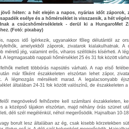
jövő héten: a hét elején a napos, nyárias időt záporok, z
apadék esélye és a hőmérséklet is visszaesik, a hét végén 
dnak a csúcshőmérsékletek - derül ki a HungaroMet Zrt
-hez. (Fotó: pixabay)
ős, napos idő ígérkezik, ugyanakkor főleg délutántól az orsz
felhők, amelyekből záporok, zivatarok kialakulhatnak. A
b méretű jég, valamint erős, viharos széllökés kísérheti. A lég
 A legmagasabb nappali hőmérséklet 25 és 31 fok között várha
felhők mellett többórás napsütés várható. A nap első felében
lután már főként északkeleten elszórtan lehet zápor, zivata
k. A légmozgás mérsékelt marad. A legalacsonyabb éjsz
klet általában 24-31 fok között valószínű, de északkeleten a
felől megnövekvő felhőzetre kell számítani északkeleten, k
és a középső tájakon elszórtan, majd néhány órás szünet ut
keleti, déli szél megélénkül, néhol megerősödik. Hajnalban 10-18
agy borult lesz általában az ég, csak kisebb körzetekben süt
ar, illetve eső is. A déli szél helyenként megerősödik. Hajnalba