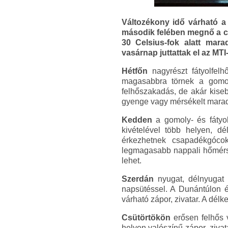
Változékony idő várható a 
második felében megnő a cs
30 Celsius-fok alatt mara
vasárnap juttattak el az MTI
Hétfőn
nagyrészt fátyolfelh
magasabbra törnek a gomoly
felhőszakadás, de akár kiseb
gyenge vagy mérsékelt marad.
Kedden
a gomoly- és fátyol
kivételével több helyen, dé
érkezhetnek csapadékgóco
legmagasabb nappali hőmérsé
lehet.
Szerdán
nyugat, délnyugat 
napsütéssel. A Dunántúlon 
várható zápor, zivatar. A dél
Csütörtökön
erősen felhős v
helyen valószínű zápor, zivat