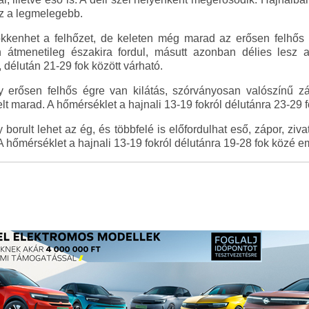
sz a legmelegebb.
kenhet a felhőzet, de keleten még marad az erősen felhős i
n átmenetileg északira fordul, másutt azonban délies lesz
délután 21-29 fok között várható.
rősen felhős égre van kilátás, szórványosan valószínű zápor
t marad. A hőmérséklet a hajnali 13-19 fokról délutánra 23-29 
borult lehet az ég, és többfelé is előfordulhat eső, zápor, ziva
 A hőmérséklet a hajnali 13-19 fokról délutánra 19-28 fok közé e