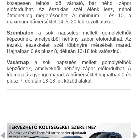
közepesen felhős idő várható, bár néhol zápor
előfordulhat. Az északias szél élénk lesz, néhol
átmenetileg megerősödhet. A minimum 1 és 10, a
maximum-hőmérséklet 14 és 20 fok között alakul.
Szombaton
a sok napsütés mellett gomolyfelhők
képződnek, amelyekből néhány zápor előfordulhat. Az
északi, északkeleti szél többnyire mérsékelt marad.
Hajnalban 0 és plusz 8, délután 13-18 fok valószínű.
Vasárnap
a sok napsütés mellett gomolyfelhők
képződnek, amelyekből néhány zápor előfordulhat. A
légmozgás gyenge marad. A hőmérséklet hajnalban 0 és
plusz 7, délután 13-18 fok között alakul.