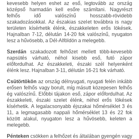
kevesebb helyen eshet az eső, legtovább az ország
középső harmadán kell esőre számítani. Nagyrészt
felhős idő valószínű hosszabb-rövidebb
szakadozásokkal. Az északias szelet továbbra is nagy
területen kísérhetik élénk, északkeleten erős lökések.
Hajnalban 7-12, délután 14-20 fok valószínű, nyugaton
lesz a hűvösebb, a Dél-Alföldön a melegebb.
Szerdán
szakadozott felhőzet mellett több-kevesebb
napsütés várható, néhol kisebb eső, futó zápor
előfordulhat. Az északkeleti, északi szél helyenként
élénk lesz. Hajnalban 3-11, délután 16-21 fok várható.
Csütörtökön
az ország délnyugati, nyugati felén inkább
erősen felhős vagy borult, míg másutt közepesen felhős
ég valószínű. Előbbi tájakon eső, zápor előfordulhat. Az
északkeleti, északi szelet élénk, néhol erős lökések
kísérhetik. A legalacsonyabb éjszakai hőmérséklet 3 és
11, a legmagasabb nappali hőmérséklet 13 és 22 fok
között alakul, nyugaton lesz a hűvösebb, keleten a
melegebb.
Pénteken
csökken a felhőzet és általában gyengén vagy