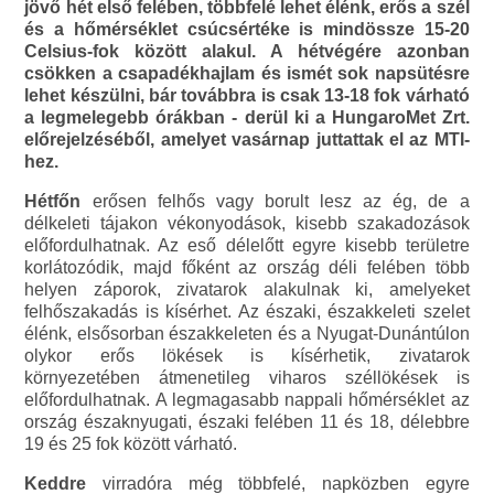
jövő hét első felében, többfelé lehet élénk, erős a szél
és a hőmérséklet csúcsértéke is mindössze 15-20
Celsius-fok között alakul. A hétvégére azonban
csökken a csapadékhajlam és ismét sok napsütésre
lehet készülni, bár továbbra is csak 13-18 fok várható
a legmelegebb órákban - derül ki a HungaroMet Zrt.
előrejelzéséből, amelyet vasárnap juttattak el az MTI-
hez.
Hétfőn
erősen felhős vagy borult lesz az ég, de a
délkeleti tájakon vékonyodások, kisebb szakadozások
előfordulhatnak. Az eső délelőtt egyre kisebb területre
korlátozódik, majd főként az ország déli felében több
helyen záporok, zivatarok alakulnak ki, amelyeket
felhőszakadás is kísérhet. Az északi, északkeleti szelet
élénk, elsősorban északkeleten és a Nyugat-Dunántúlon
olykor erős lökések is kísérhetik, zivatarok
környezetében átmenetileg viharos széllökések is
előfordulhatnak. A legmagasabb nappali hőmérséklet az
ország északnyugati, északi felében 11 és 18, délebbre
19 és 25 fok között várható.
Keddre
virradóra még többfelé, napközben egyre