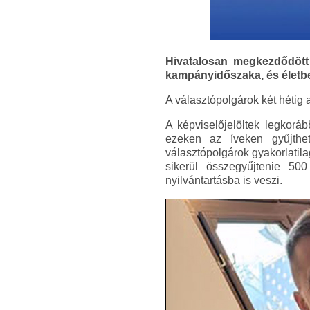
Hivatalosan megkezdődött 
kampányidőszaka, és életb
A választópolgárok két hétig 
A képviselőjelöltek legkoráb
ezeken az íveken gyűjtheti
választópolgárok gyakorlatilag
sikerül összegyűjtenie 500
nyilvántartásba is veszi.