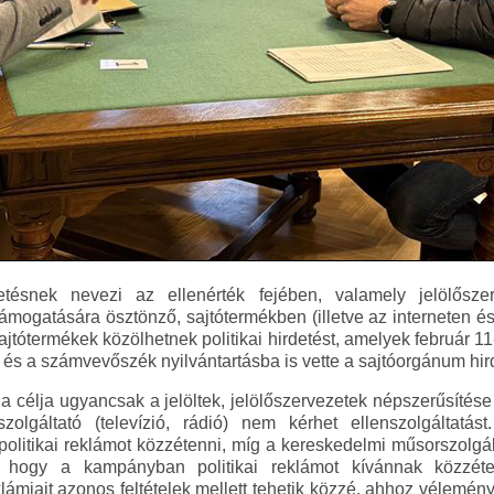
detésnek nevezi az ellenérték fejében, valamely jelölőszer
ámogatására ösztönző, sajtótermékben (illetve az interneten és
tótermékek közölhetnek politikai hirdetést, amelyek február 11-
s a számvevőszék nyilvántartásba is vette a sajtóorgánum hird
 a célja ugyancsak a jelöltek, jelölőszervezetek népszerűsítése 
olgáltató (televízió, rádió) nem kérhet ellenszolgáltatás
politikai reklámot közzétenni, míg a kereskedelmi műsorszolg
, hogy a kampányban politikai reklámot kívánnak közzéte
eklámjait azonos feltételek mellett tehetik közzé, ahhoz vélemény