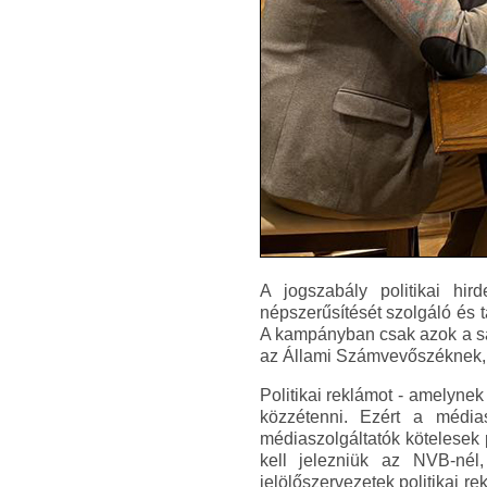
A jogszabály politikai hir
népszerűsítését szolgáló és t
A kampányban csak azok a saj
az Állami Számvevőszéknek, é
Politikai reklámot - amelynek
közzétenni. Ezért a médiasz
médiaszolgáltatók kötelesek 
kell jelezniük az NVB-nél
jelölőszervezetek politikai r