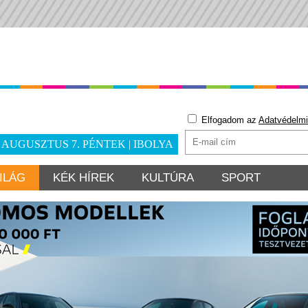
Elfogadom az
Adatvédelmi
. AUGUSZTUS 7. PÉNTEK | IBOLYA
ILÁG
KÉK HÍREK
KULTÚRA
SPORT