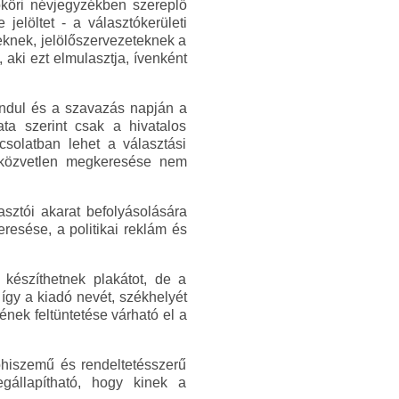
köri névjegyzékben szereplő
 jelöltet - a választókerületi
lteknek, jelölőszervezeteknek a
, aki ezt elmulasztja, ívenként
 indul és a szavazás napján a
ta szerint csak a hivatalos
solatban lehet a választási
k közvetlen megkeresése nem
sztói akarat befolyásolására
esése, a politikai reklám és
 készíthetnek plakátot, de a
 így a kiadó nevét, székhelyét
nek feltüntetése várható el a
jóhiszemű és rendeltetésszerű
gállapítható, hogy kinek a