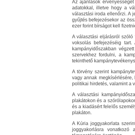
Az ajánlások érvényességét
adatokkal, illetve hogy a vál
választási iroda ellenőrzi. A 
gyűjtés befejezésekor az össze
ezer forint bírságot kell fizetni
A választási eljárásról szól
voksolás befejezéséig tart
kampányidőszakban végzett 
szervekhez fordulni, a kam
tekinthető kampánytevékeny
A törvény szerint kampányte
vagy annak megkísérlésére, 
politikai hirdetés, valamint a 
A választási kampányidőszak
plakátokon és a szórólapokon 
és a kiadásért felelős szemé
plakáton.
A Kúria joggyakorlata szerin
joggyakorlásra vonatkozó 