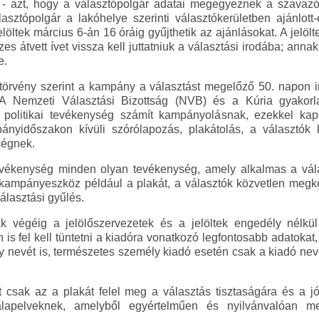
 - azt, hogy a választópolgár adatai megegyeznek a szavazó
asztópolgár a lakóhelye szerinti választókerületben ajánlott-e
jelöltek március 6-án 16 óráig gyűjthetik az ajánlásokat. A jelö
s átvett ívet vissza kell juttatniuk a választási irodába; annak
e.
ó törvény szerint a kampány a választást megelőző 50. napon
. A Nemzeti Választási Bizottság (NVB) és a Kúria gyakorla
politikai tevékenység számít kampányolásnak, ezekkel kapc
pányidőszakon kívüli szórólapozás, plakátolás, a választó
ségnek.
vékenység minden olyan tevékenység, amely alkalmas a vála
kampányeszköz például a plakát, a választók közvetlen megker
választási gyűlés.
 végéig a jelölőszervezetek és a jelöltek engedély nélkül
is fel kell tüntetni a kiadóra vonatkozó legfontosabb adatokat,
ly nevét is, természetes személy kiadó esetén csak a kiadó nevé
t csak az a plakát felel meg a választás tisztaságára és a 
alapelveknek, amelyből egyértelműen és nyilvánvalóan me