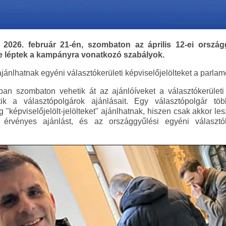
2026. február 21-én, szombaton az április 12-ei országg
e léptek a kampányra vonatkozó szabályok.
ajánlhatnak egyéni választókerületi képviselőjelölteket a parlam
ban szombaton vehetik át az ajánlóíveket a választókerületi
k a választópolgárok ajánlásait. Egy választópolgár töb
 "képviselőjelölt-jelölteket" ajánlhatnak, hiszen csak akkor lesz
 érvényes ajánlást, és az országgyűlési egyéni választóke