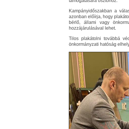
támogatására ösztönöz.
Kampányidőszakban a választ
azonban előírja, hogy plakát
bérlő, állami vagy önkorm
hozzájárulásával lehet.
Tilos plakátolni továbbá vé
önkormányzati hatóság elhely