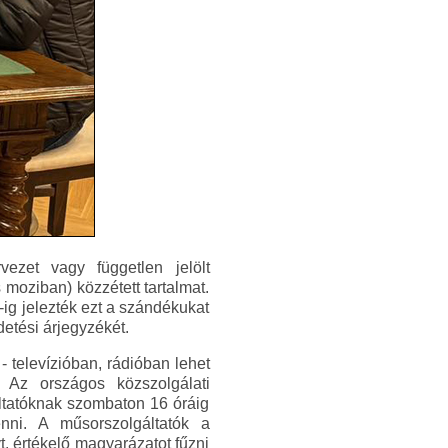
vezet vagy független jelölt
 moziban) közzétett tartalmat.
ig jelezték ezt a szándékukat
etési árjegyzékét.
- televízióban, rádióban lehet
t. Az országos közszolgálati
áltatóknak szombaton 16 óráig
nni. A műsorszolgáltatók a
t, értékelő magyarázatot fűzni