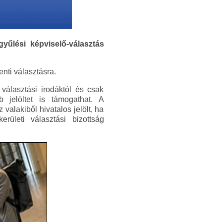
yűlési képviselő-választás
enti választásra.
 választási irodáktól és csak
b jelöltet is támogathat. A
 valakiből hivatalos jelölt, ha
rületi választási bizottság