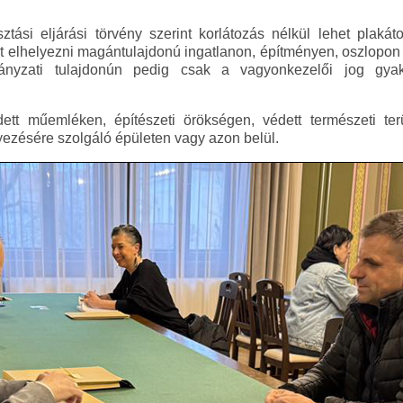
ási eljárási törvény szerint korlátozás nélkül lehet plakáto
ot elhelyezni magántulajdonú ingatlanon, építményen, oszlopon 
ányzati tulajdonún pedig csak a vagyonkezelői jog gyakor
dett műemléken, építészeti örökségen, védett természeti ter
ezésére szolgáló épületen vagy azon belül.