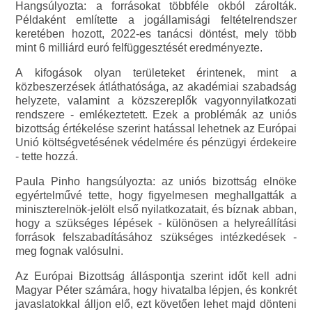
Hangsúlyozta: a forrásokat többféle okból zárolták.
Példaként említette a jogállamisági feltételrendszer
keretében hozott, 2022-es tanácsi döntést, mely több
mint 6 milliárd euró felfüggesztését eredményezte.
A kifogások olyan területeket érintenek, mint a
közbeszerzések átláthatósága, az akadémiai szabadság
helyzete, valamint a közszereplők vagyonnyilatkozati
rendszere - emlékeztetett. Ezek a problémák az uniós
bizottság értékelése szerint hatással lehetnek az Európai
Unió költségvetésének védelmére és pénzügyi érdekeire
- tette hozzá.
Paula Pinho hangsúlyozta: az uniós bizottság elnöke
egyértelművé tette, hogy figyelmesen meghallgatták a
miniszterelnök-jelölt első nyilatkozatait, és bíznak abban,
hogy a szükséges lépések - különösen a helyreállítási
források felszabadításához szükséges intézkedések -
meg fognak valósulni.
Az Európai Bizottság álláspontja szerint időt kell adni
Magyar Péter számára, hogy hivatalba lépjen, és konkrét
javaslatokkal álljon elő, ezt követően lehet majd dönteni