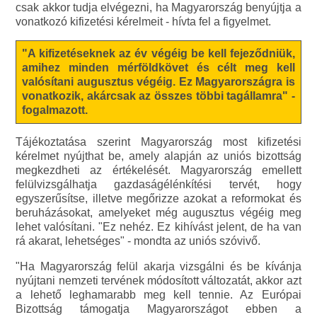
csak akkor tudja elvégezni, ha Magyarország benyújtja a
vonatkozó kifizetési kérelmeit - hívta fel a figyelmet.
"A kifizetéseknek az év végéig be kell fejeződniük,
amihez minden mérföldkövet és célt meg kell
valósítani augusztus végéig. Ez Magyarországra is
vonatkozik, akárcsak az összes többi tagállamra" -
fogalmazott.
Tájékoztatása szerint Magyarország most kifizetési
kérelmet nyújthat be, amely alapján az uniós bizottság
megkezdheti az értékelését. Magyarország emellett
felülvizsgálhatja gazdaságélénkítési tervét, hogy
egyszerűsítse, illetve megőrizze azokat a reformokat és
beruházásokat, amelyeket még augusztus végéig meg
lehet valósítani. "Ez nehéz. Ez kihívást jelent, de ha van
rá akarat, lehetséges" - mondta az uniós szóvivő.
"Ha Magyarország felül akarja vizsgálni és be kívánja
nyújtani nemzeti tervének módosított változatát, akkor azt
a lehető leghamarabb meg kell tennie. Az Európai
Bizottság támogatja Magyarországot ebben a