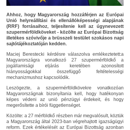
Ahhoz, hogy Magyarország hozzáférjen az Európai
Unió helyreállítási és ellenállóképességi alapjának
(RRF) forrásaihoz, teljesítenie kell az úgynevezett
szupermérföldköveket - közölte az Európai Bizottság
illetékes szóvivője a brüsszeli testület szokásos napi
sajtótájékoztatóján kedden.
Maciej Berestecki kérdésre válaszolva emlékeztetett:a
Magyarországra vonatkozó 27 szupermérföldkő a
jogállamisági eljárás keretében azonosított
hiányosságokkal összefüggő feltételességi
mechanizmushoz kapcsolódik.
Leszögezte, a szupermérföldkövekre vonatkozóan
Magyarországnak bizonyítania kell, hogy hatékonyan
képes védeni az unió pénzügyi érdekeit, és hogy
megerősítette a bírói függetlenséget.
Közölte: a 27 mérföldkő részben már megvalósult, köztük
a Magyarország által 2023-ban végrehajtott igazságügyi
reform. Ezek értékelését az Európai Bizottság azonban