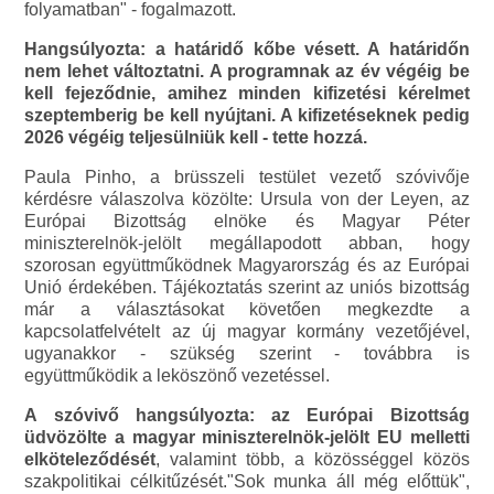
folyamatban" - fogalmazott.
Hangsúlyozta: a határidő kőbe vésett. A határidőn
nem lehet változtatni. A programnak az év végéig be
kell fejeződnie, amihez minden kifizetési kérelmet
szeptemberig be kell nyújtani. A kifizetéseknek pedig
2026 végéig teljesülniük kell - tette hozzá.
Paula Pinho, a brüsszeli testület vezető szóvivője
kérdésre válaszolva közölte: Ursula von der Leyen, az
Európai Bizottság elnöke és Magyar Péter
miniszterelnök-jelölt megállapodott abban, hogy
szorosan együttműködnek Magyarország és az Európai
Unió érdekében. Tájékoztatás szerint az uniós bizottság
már a választásokat követően megkezdte a
kapcsolatfelvételt az új magyar kormány vezetőjével,
ugyanakkor - szükség szerint - továbbra is
együttműködik a leköszönő vezetéssel.
A szóvivő hangsúlyozta: az Európai Bizottság
üdvözölte a magyar miniszterelnök-jelölt EU melletti
elköteleződését
, valamint több, a közösséggel közös
szakpolitikai célkitűzését."Sok munka áll még előttük",