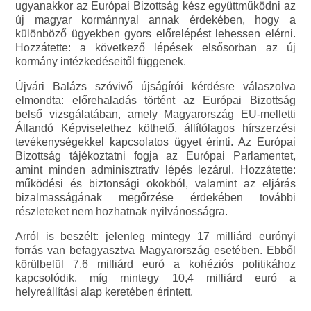
ugyanakkor az Európai Bizottság kész együttműködni az
új magyar kormánnyal annak érdekében, hogy a
különböző ügyekben gyors előrelépést lehessen elérni.
Hozzátette: a következő lépések elsősorban az új
kormány intézkedéseitől függenek.
Újvári Balázs szóvivő újságírói kérdésre válaszolva
elmondta: előrehaladás történt az Európai Bizottság
belső vizsgálatában, amely Magyarország EU-melletti
Állandó Képviselethez köthető, állítólagos hírszerzési
tevékenységekkel kapcsolatos ügyet érinti. Az Európai
Bizottság tájékoztatni fogja az Európai Parlamentet,
amint minden adminisztratív lépés lezárul. Hozzátette:
működési és biztonsági okokból, valamint az eljárás
bizalmasságának megőrzése érdekében további
részleteket nem hozhatnak nyilvánosságra.
Arról is beszélt: jelenleg mintegy 17 milliárd eurónyi
forrás van befagyasztva Magyarország esetében. Ebből
körülbelül 7,6 milliárd euró a kohéziós politikához
kapcsolódik, míg mintegy 10,4 milliárd euró a
helyreállítási alap keretében érintett.