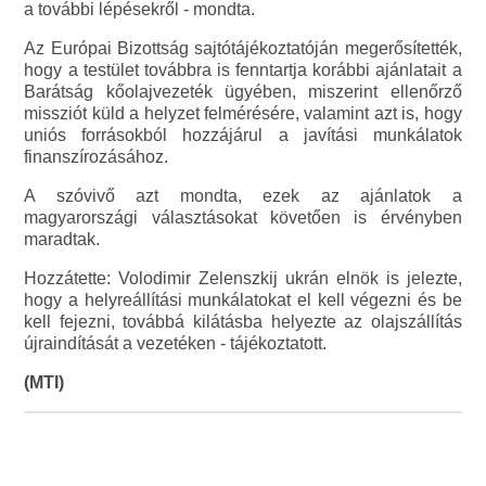
a további lépésekről - mondta.
Az Európai Bizottság sajtótájékoztatóján megerősítették,
hogy a testület továbbra is fenntartja korábbi ajánlatait a
Barátság kőolajvezeték ügyében, miszerint ellenőrző
missziót küld a helyzet felmérésére, valamint azt is, hogy
uniós forrásokból hozzájárul a javítási munkálatok
finanszírozásához.
A szóvivő azt mondta, ezek az ajánlatok a
magyarországi választásokat követően is érvényben
maradtak.
Hozzátette: Volodimir Zelenszkij ukrán elnök is jelezte,
hogy a helyreállítási munkálatokat el kell végezni és be
kell fejezni, továbbá kilátásba helyezte az olajszállítás
újraindítását a vezetéken - tájékoztatott.
(MTI)