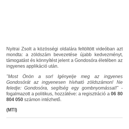
Nyitrai Zsolt a közösségi oldalára feltöltött videóban azt
mondta: a zöldszám bevezetése újabb kedvezményt,
támogatást és könnyítést jelent a Gondosóra életében az
ingyenes applikáció után.
"Most Önön a sor! Igényelje meg az ingyenes
Gondosórát az ingyenesen hívható zöldszámon! Ne
feledje: Gondosóra, segítség egy gombnyomással!"
-
fogalmazott a politikus, hozzátéve: a regisztráció a
06 80
804 050
számon intézhető.
(MTI)