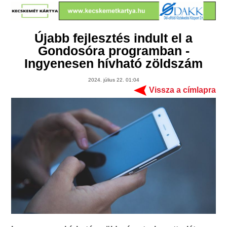
Újabb fejlesztés indult el a
Gondosóra programban -
Ingyenesen hívható zöldszám
2024. július 22. 01:04
Vissza a címlapra