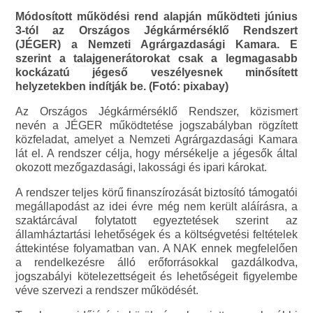
Módosított működési rend alapján működteti június
3-tól az Országos Jégkármérséklő Rendszert
(JÉGER) a Nemzeti Agrárgazdasági Kamara. E
szerint a talajgenerátorokat csak a legmagasabb
kockázatú jégeső veszélyesnek minősített
helyzetekben indítják be. (Fotó: pixabay)
Az Országos Jégkármérséklő Rendszer, közismert
nevén a JÉGER működtetése jogszabályban rögzített
közfeladat, amelyet a Nemzeti Agrárgazdasági Kamara
lát el. A rendszer célja, hogy mérsékelje a jégesők által
okozott mezőgazdasági, lakossági és ipari károkat.
A rendszer teljes körű finanszírozását biztosító támogatói
megállapodást az idei évre még nem került aláírásra, a
szaktárcával folytatott egyeztetések szerint az
államháztartási lehetőségek és a költségvetési feltételek
áttekintése folyamatban van. A NAK ennek megfelelően
a rendelkezésre álló erőforrásokkal gazdálkodva,
jogszabályi kötelezettségeit és lehetőségeit figyelembe
véve szervezi a rendszer működését.