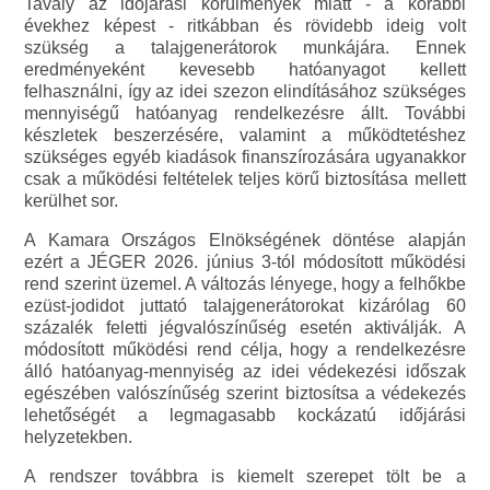
Tavaly az időjárási körülmények miatt - a korábbi
évekhez képest - ritkábban és rövidebb ideig volt
szükség a talajgenerátorok munkájára. Ennek
eredményeként kevesebb hatóanyagot kellett
felhasználni, így az idei szezon elindításához szükséges
mennyiségű hatóanyag rendelkezésre állt. További
készletek beszerzésére, valamint a működtetéshez
szükséges egyéb kiadások finanszírozására ugyanakkor
csak a működési feltételek teljes körű biztosítása mellett
kerülhet sor.
A Kamara Országos Elnökségének döntése alapján
ezért a JÉGER 2026. június 3-tól módosított működési
rend szerint üzemel. A változás lényege, hogy a felhőkbe
ezüst-jodidot juttató talajgenerátorokat kizárólag 60
százalék feletti jégvalószínűség esetén aktiválják. A
módosított működési rend célja, hogy a rendelkezésre
álló hatóanyag-mennyiség az idei védekezési időszak
egészében valószínűség szerint biztosítsa a védekezés
lehetőségét a legmagasabb kockázatú időjárási
helyzetekben.
A rendszer továbbra is kiemelt szerepet tölt be a