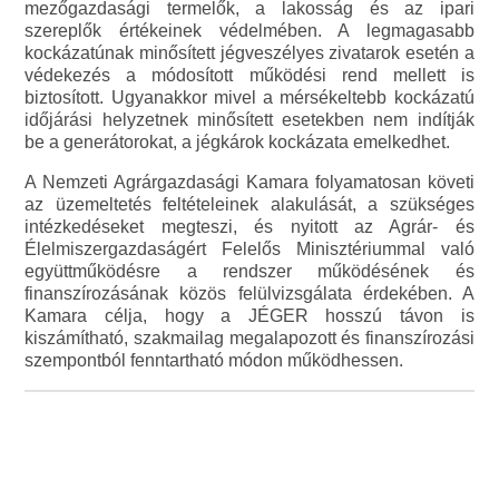
mezőgazdasági termelők, a lakosság és az ipari
szereplők értékeinek védelmében. A legmagasabb
kockázatúnak minősített jégveszélyes zivatarok esetén a
védekezés a módosított működési rend mellett is
biztosított. Ugyanakkor mivel a mérsékeltebb kockázatú
időjárási helyzetnek minősített esetekben nem indítják
be a generátorokat, a jégkárok kockázata emelkedhet.
A Nemzeti Agrárgazdasági Kamara folyamatosan követi
az üzemeltetés feltételeinek alakulását, a szükséges
intézkedéseket megteszi, és nyitott az Agrár- és
Élelmiszergazdaságért Felelős Minisztériummal való
együttműködésre a rendszer működésének és
finanszírozásának közös felülvizsgálata érdekében. A
Kamara célja, hogy a JÉGER hosszú távon is
kiszámítható, szakmailag megalapozott és finanszírozási
szempontból fenntartható módon működhessen.