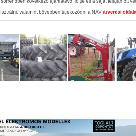
 sorrendben következő ajánlatevő licitje és a saját felajánlott vét
regisztrálni, valamint bővebben tájékozódni a NAV
árverési oldal