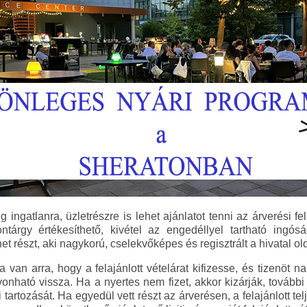
 ingatlanra, üzletrészre is lehet ajánlatot tenni az árverési fe
ntárgy értékesíthető, kivétel az engedéllyel tartható ingósá
t részt, aki nagykorú, cselekvőképes és regisztrált a hivatal ol
a van arra, hogy a felajánlott vételárat kifizesse, és tizenöt na
 vonható vissza. Ha a nyertes nem fizet, akkor kizárják, továb
rtozását. Ha egyedül vett részt az árverésen, a felajánlott telj