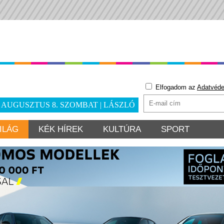
Elfogadom az
Adatvéde
. AUGUSZTUS 8. SZOMBAT | LÁSZLÓ
ILÁG
KÉK HÍREK
KULTÚRA
SPORT