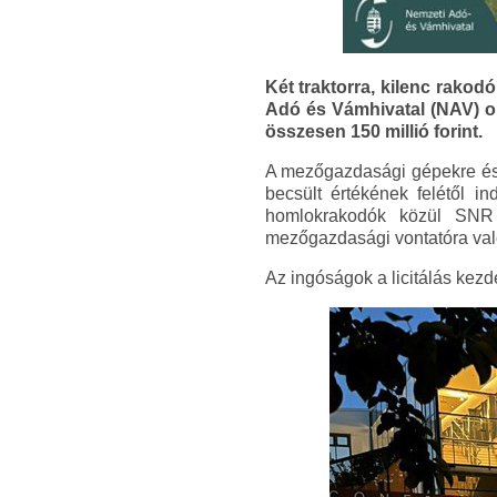
Két traktorra, kilenc rako
Adó és Vámhivatal (NAV) on
összesen 150 millió forint.
A mezőgazdasági gépekre és e
becsült értékének felétől in
homlokrakodók közül SNR 
mezőgazdasági vontatóra val
Az ingóságok a licitálás kez