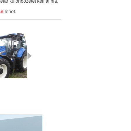
elár különbözetét kell állnia.
án
lehet.