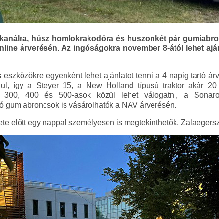
dókanálra, húsz homlokrakodóra és huszonkét pár gumiabronc
line árverésén. Az ingóságokra november 8-ától lehet ajánl
szközökre egyenként lehet ajánlatot tenni a 4 napig tartó árve
dul, így a Steyer 15, a New Holland típusú traktor akár 20 mi
300, 400 és 500-asok közül lehet válogatni, a Sonarol 
ó gumiabroncsok is vásárolhatók a NAV árverésén.
dete előtt egy nappal személyesen is megtekinthetők, Zalaegers