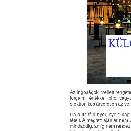
Az ingóságok mellett rengeteg
forgalmi értékkel bíró vagyo
elektronikus árverésen az vehe
Ha a licitáló nyer, nyolc napj
tételt. A megtett ajánlat nem
mindaddig, amíg nem rendezi ta