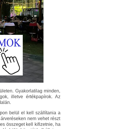
lületen. Gyakorlatilag minden,
gok, illetve értékpapírok. Az
dalán.
pon belül el kell szállítania a
bi árveréseken nem vehet részt
es összeget kell kifizetnie, ha