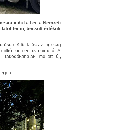
sra indul a licit a Nemzeti
atot tenni, becsült értékük
résen. A licitálás az ingóság
llió forintért is elvihető. A
rakodókanalak mellett új,
zegen.