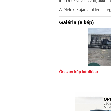
több résztvevő is volt, akkor a
A tételekre ajánlatot tenni, 
Galéria (8 kép)
Összes kép letöltése