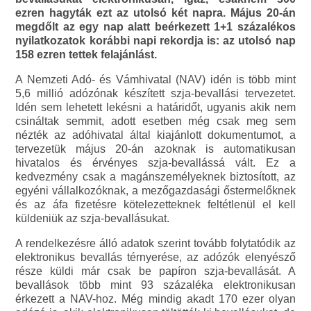
ezren hagyták ezt az utolsó két napra. Május 20-án
megdőlt az egy nap alatt beérkezett 1+1 százalékos
nyilatkozatok korábbi napi rekordja is: az utolsó nap
158 ezren tettek felajánlást.
A Nemzeti Adó- és Vámhivatal (NAV) idén is több mint
5,6 millió adózónak készített szja-bevallási tervezetet.
Idén sem lehetett lekésni a határidőt, ugyanis akik nem
csináltak semmit, adott esetben még csak meg sem
nézték az adóhivatal által kiajánlott dokumentumot, a
tervezetük május 20-án azoknak is automatikusan
hivatalos és érvényes szja-bevallássá vált. Ez a
kedvezmény csak a magánszemélyeknek biztosított, az
egyéni vállalkozóknak, a mezőgazdasági őstermelőknek
és az áfa fizetésre kötelezetteknek feltétlenül el kell
küldeniük az szja-bevallásukat.
A rendelkezésre álló adatok szerint tovább folytatódik az
elektronikus bevallás térnyerése, az adózók elenyésző
része küldi már csak be papíron szja-bevallását. A
bevallások több mint 93 százaléka elektronikusan
érkezett a NAV-hoz. Még mindig akadt 170 ezer olyan