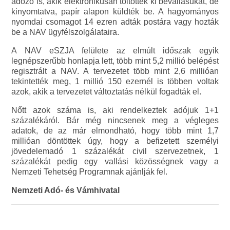
adózó is, akik elektronikusan töltötték ki bevallásukat, de
kinyomtatva, papír alapon küldték be. A hagyományos
nyomdai csomagot 14 ezren adták postára vagy hozták
be a NAV ügyfélszolgálataira.
A NAV eSZJA felülete az elmúlt időszak egyik
legnépszerűbb honlapja lett, több mint 5,2 millió belépést
regisztrált a NAV. A tervezetet több mint 2,6 millióan
tekintették meg, 1 millió 150 ezernél is többen voltak
azok, akik a tervezetet változtatás nélkül fogadták el.
Nőtt azok száma is, aki rendelkeztek adójuk 1+1
százalékáról. Bár még nincsenek meg a végleges
adatok, de az már elmondható, hogy több mint 1,7
millióan döntöttek úgy, hogy a befizetett személyi
jövedelemadó 1 százalékát civil szervezetnek, 1
százalékát pedig egy vallási közösségnek vagy a
Nemzeti Tehetség Programnak ajánlják fel.
Nemzeti Adó- és Vámhivatal