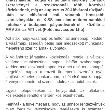
kihasználtabb reggeli és délutáni InterCity vonatok
szerelvényei a szokásosnál több kocsival
közlekednek, míg az augusztus 20-i fővárosi tűzijáték
után az elővárosi esti vonatok hosszabb
szerelvényekkel és KISS emeletes motorvonatokkal
indulnak a budapesti pályaudvarokról - közölte a
MÁV Zrt. az MTI-vel. (Fotó: mavcsoport.hu)
Azt írták, hogy vasárnap és hétfőn az ünnepnapi, kedden
a vasárnapi, szerdán pedig már megszokott munkanapi
menetrend szerint járnak a vonatok.
A Volánbusz járatainak közlekedési rendje is változik:
vasárnap munkaszüneti napon, hétfőn szabadnapon,
kedden munkaszüneti napon és a hét első munkanapját
megelőző napon (nemzeti ünnepen), szerdán nyári
tanítási szünetes munkanapon, a hét első munkanapján
érvényes menetrend szerint indulnak az autóbuszok.
Egyes településeken a helyijáratok az általános
közlekedési rendtől eltérően közlekedhetnek.
Felhívták a figyelmet arra, hogy az ünnepi rendezvények
miatt forgalmi változásokra, terelésekre is számítani