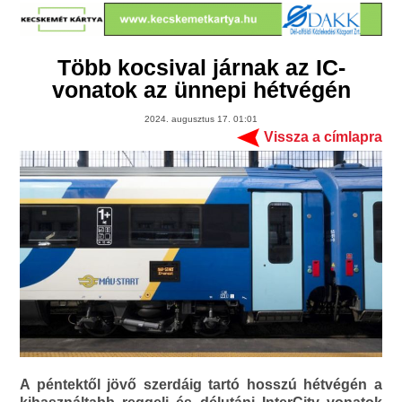
Több kocsival járnak az IC-
vonatok az ünnepi hétvégén
2024. augusztus 17. 01:01
Vissza a címlapra
A péntektől jövő szerdáig tartó hosszú hétvégén a