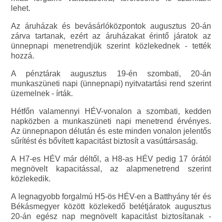
lehet.
Az áruházak és bevásárlóközpontok augusztus 20-án
zárva tartanak, ezért az áruházakat érintő járatok az
ünnepnapi menetrendjük szerint közlekednek - tették
hozzá.
A pénztárak augusztus 19-én szombati, 20-án
munkaszüneti napi (ünnepnapi) nyitvatartási rend szerint
üzemelnek - írták.
Hétfőn valamennyi HÉV-vonalon a szombati, kedden
napközben a munkaszüneti napi menetrend érvényes.
Az ünnepnapon délután és este minden vonalon jelentős
sűrítést és bővített kapacitást biztosít a vasúttársaság.
A H7-es HÉV már déltől, a H8-as HÉV pedig 17 órától
megnövelt kapacitással, az alapmenetrend szerint
közlekedik.
A legnagyobb forgalmú H5-ös HÉV-en a Batthyány tér és
Békásmegyer között közlekedő betétjáratok augusztus
20-án egész nap megnövelt kapacitást biztosítanak -