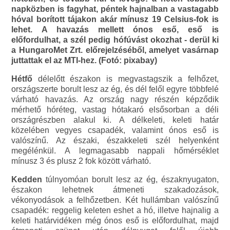
napközben is fagyhat, péntek hajnalban a vastagabb
hóval borított tájakon akár mínusz 19 Celsius-fok is
lehet. A havazás mellett ónos eső, eső is
előfordulhat, a szél pedig hófúvást okozhat - derül ki
a HungaroMet Zrt. előrejelzéséből, amelyet vasárnap
juttattak el az MTI-hez. (Fotó: pixabay)
Hétfő
délelőtt északon is megvastagszik a felhőzet,
országszerte borult lesz az ég, és dél felől egyre többfelé
várható havazás. Az ország nagy részén képződik
mérhető hóréteg, vastag hótakaró elsősorban a déli
országrészben alakul ki. A délkeleti, keleti határ
közelében vegyes csapadék, valamint ónos eső is
valószínű. Az északi, északkeleti szél helyenként
megélénkül. A legmagasabb nappali hőmérséklet
mínusz 3 és plusz 2 fok között várható.
Kedden
túlnyomóan borult lesz az ég, északnyugaton,
északon lehetnek átmeneti szakadozások,
vékonyodások a felhőzetben. Két hullámban valószínű
csapadék: reggelig keleten eshet a hó, illetve hajnalig a
keleti határvidéken még ónos eső is előfordulhat, majd