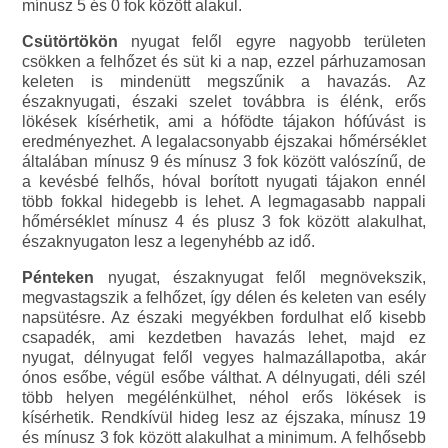
mínusz 5 és 0 fok között alakul.
Csütörtökön
nyugat felől egyre nagyobb területen
csökken a felhőzet és süt ki a nap, ezzel párhuzamosan
keleten is mindenütt megszűnik a havazás. Az
északnyugati, északi szelet továbbra is élénk, erős
lökések kísérhetik, ami a hófödte tájakon hófúvást is
eredményezhet. A legalacsonyabb éjszakai hőmérséklet
általában mínusz 9 és mínusz 3 fok között valószínű, de
a kevésbé felhős, hóval borított nyugati tájakon ennél
több fokkal hidegebb is lehet. A legmagasabb nappali
hőmérséklet mínusz 4 és plusz 3 fok között alakulhat,
északnyugaton lesz a legenyhébb az idő.
Pénteken
nyugat, északnyugat felől megnövekszik,
megvastagszik a felhőzet, így délen és keleten van esély
napsütésre. Az északi megyékben fordulhat elő kisebb
csapadék, ami kezdetben havazás lehet, majd ez
nyugat, délnyugat felől vegyes halmazállapotba, akár
ónos esőbe, végül esőbe válthat. A délnyugati, déli szél
több helyen megélénkülhet, néhol erős lökések is
kísérhetik. Rendkívül hideg lesz az éjszaka, mínusz 19
és mínusz 3 fok között alakulhat a minimum. A felhősebb