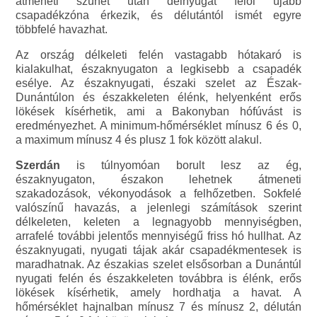
átmeneti szünet után délnyugat felől újabb
csapadékzóna érkezik, és délutántól ismét egyre
többfelé havazhat.
Az ország délkeleti felén vastagabb hótakaró is
kialakulhat, északnyugaton a legkisebb a csapadék
esélye. Az északnyugati, északi szelet az Észak-
Dunántúlon és északkeleten élénk, helyenként erős
lökések kísérhetik, ami a Bakonyban hófúvást is
eredményezhet. A minimum-hőmérséklet mínusz 6 és 0,
a maximum mínusz 4 és plusz 1 fok között alakul.
Szerdán
is túlnyomóan borult lesz az ég,
északnyugaton, északon lehetnek átmeneti
szakadozások, vékonyodások a felhőzetben. Sokfelé
valószínű havazás, a jelenlegi számítások szerint
délkeleten, keleten a legnagyobb mennyiségben,
arrafelé további jelentős mennyiségű friss hó hullhat. Az
északnyugati, nyugati tájak akár csapadékmentesek is
maradhatnak. Az északias szelet elsősorban a Dunántúl
nyugati felén és északkeleten továbbra is élénk, erős
lökések kísérhetik, amely hordhatja a havat. A
hőmérséklet hajnalban mínusz 7 és mínusz 2, délután