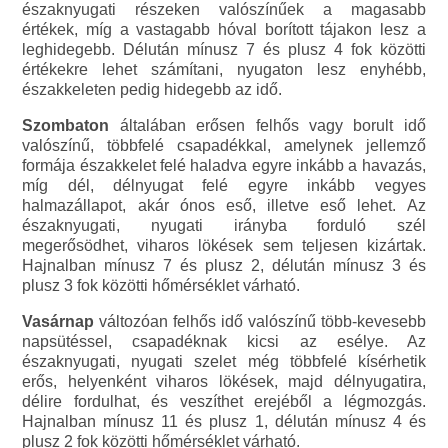
északnyugati részeken valószínűek a magasabb
értékek, míg a vastagabb hóval borított tájakon lesz a
leghidegebb. Délután mínusz 7 és plusz 4 fok közötti
értékekre lehet számítani, nyugaton lesz enyhébb,
északkeleten pedig hidegebb az idő.
Szombaton
általában erősen felhős vagy borult idő
valószínű, többfelé csapadékkal, amelynek jellemző
formája északkelet felé haladva egyre inkább a havazás,
míg dél, délnyugat felé egyre inkább vegyes
halmazállapot, akár ónos eső, illetve eső lehet. Az
északnyugati, nyugati irányba forduló szél
megerősödhet, viharos lökések sem teljesen kizártak.
Hajnalban mínusz 7 és plusz 2, délután mínusz 3 és
plusz 3 fok közötti hőmérséklet várható.
Vasárnap
változóan felhős idő valószínű több-kevesebb
napsütéssel, csapadéknak kicsi az esélye. Az
északnyugati, nyugati szelet még többfelé kísérhetik
erős, helyenként viharos lökések, majd délnyugatira,
délire fordulhat, és veszíthet erejéből a légmozgás.
Hajnalban mínusz 11 és plusz 1, délután mínusz 4 és
plusz 2 fok közötti hőmérséklet várható.