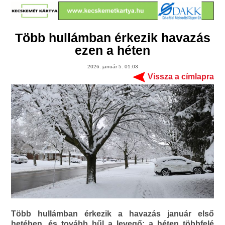
Több hullámban érkezik havazás
ezen a héten
2026. január 5. 01:03
Vissza a címlapra
Több hullámban érkezik a havazás január első
hetében, és tovább hűl a levegő: a héten többfelé