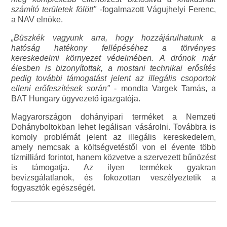
számító területek fölött" -
fogalmazott Vágujhelyi Ferenc,
a NAV elnöke.
„Büszkék vagyunk arra, hogy hozzájárulhatunk a
hatóság hatékony fellépéséhez a törvényes
kereskedelmi környezet védelmében. A drónok már
élesben is bizonyítottak, a mostani technikai erősítés
pedig további támogatást jelent az illegális csoportok
elleni erőfeszítések során"
- mondta Vargek Tamás, a
BAT Hungary ügyvezető igazgatója.
Magyarországon dohányipari terméket a Nemzeti
Dohányboltokban lehet legálisan vásárolni. Továbbra is
komoly problémát jelent az illegális kereskedelem,
amely nemcsak a költségvetéstől von el évente több
tízmilliárd forintot, hanem közvetve a szervezett bűnözést
is támogatja. Az ilyen termékek gyakran
bevizsgálatlanok, és fokozottan veszélyeztetik a
fogyasztók egészségét.