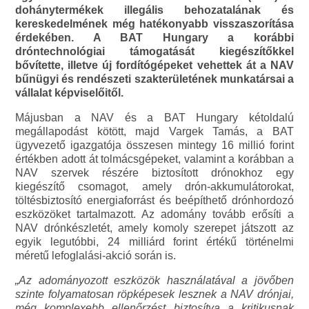
dohánytermékek illegális behozatalának és
kereskedelmének még hatékonyabb visszaszorítása
érdekében. A BAT Hungary a korábbi
dróntechnológiai támogatását kiegészítőkkel
bővítette, illetve új fordítógépeket vehettek át a NAV
bűnügyi és rendészeti szakterületének munkatársai a
vállalat képviselőitől.
Májusban a NAV és a BAT Hungary kétoldalú
megállapodást kötött, majd Vargek Tamás, a BAT
ügyvezető igazgatója összesen mintegy 16 millió forint
értékben adott át tolmácsgépeket, valamint a korábban a
NAV szervek részére biztosított drónokhoz egy
kiegészítő csomagot, amely drón-akkumulátorokat,
töltésbiztosító energiaforrást és beépíthető drónhordozó
eszközöket tartalmazott. Az adomány tovább erősíti a
NAV drónkészletét, amely komoly szerepet játszott az
egyik legutóbbi, 24 milliárd forint értékű történelmi
méretű lefoglalási-akció során is.
„Az adományozott eszközök használatával a jövőben
szinte folyamatosan röpképesek lesznek a NAV drónjai,
még komplexebb ellenőrzést biztosítva a kritikusnak