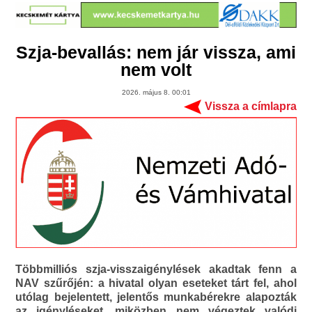
Szja-bevallás: nem jár vissza, ami
nem volt
2026. május 8. 00:01
Vissza a címlapra
Többmilliós szja-visszaigénylések akadtak fenn a
NAV szűrőjén: a hivatal olyan eseteket tárt fel, ahol
utólag bejelentett, jelentős munkabérekre alapozták
az igényléseket, miközben nem végeztek valódi