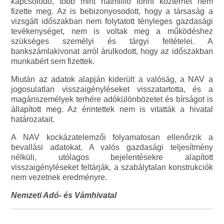
kapcsolódó, több mint hatmillió forint közterhet nem
fizette meg. Az is bebizonyosodott, hogy a társaság a
vizsgált időszakban nem folytatott tényleges gazdasági
tevékenységet, nem is voltak meg a működéshez
szükséges személyi és tárgyi feltételei. A
bankszámlakivonat arról árulkodott, hogy az időszakban
munkabért sem fizettek.
Miután az adatok alapján kiderült a valóság, a NAV a
jogosulatlan visszaigényléseket visszatartotta, és a
magánszemélyek terhére adókülönbözetet és bírságot is
állapított meg. Az érintettek nem is vitatták a hivatal
határozatait.
A NAV kockázatelemzői folyamatosan ellenőrzik a
bevallási adatokat. A valós gazdasági teljesítmény
nélküli, utólagos bejelentésekre alapított
visszaigényléseket feltárják, a szabálytalan konstrukciók
nem vezetnek eredményre.
Nemzeti Adó- és Vámhivatal