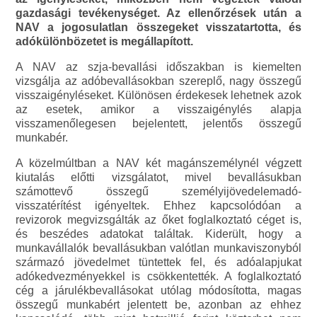
gazdasági tevékenységet. Az ellenőrzések után a
NAV a jogosulatlan összegeket visszatartotta, és
adókülönbözetet is megállapított.
A NAV az szja-bevallási időszakban is kiemelten
vizsgálja az adóbevallásokban szereplő, nagy összegű
visszaigényléseket. Különösen érdekesek lehetnek azok
az esetek, amikor a visszaigénylés alapja
visszamenőlegesen bejelentett, jelentős összegű
munkabér.
A közelmúltban a NAV két magánszemélynél végzett
kiutalás előtti vizsgálatot, mivel bevallásukban
számottevő összegű személyijövedelemadó-
visszatérítést igényeltek. Ehhez kapcsolódóan a
revizorok megvizsgálták az őket foglalkoztató céget is,
és beszédes adatokat találtak. Kiderült, hogy a
munkavállalók bevallásukban valótlan munkaviszonyból
származó jövedelmet tüntettek fel, és adóalapjukat
adókedvezményekkel is csökkentették. A foglalkoztató
cég a járulékbevallásokat utólag módosította, magas
összegű munkabért jelentett be, azonban az ehhez