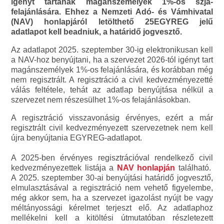
igényt tartanak magánszemélyek 1%-os szja-
felajánlására. Ehhez a Nemzeti Adó- és Vámhivatal
(NAV) honlapjáról letölthető 25EGYREG jelű
adatlapot kell beadniuk, a határidő jogvesztő.
Az adatlapot 2025. szeptember 30-ig elektronikusan kell
a NAV-hoz benyújtani, ha a szervezet 2026-tól igényt tart
magánszemélyek 1%-os felajánlására, és korábban még
nem regisztrált. A regisztráció a civil kedvezményezetté
válás feltétele, tehát az adatlap benyújtása nélkül a
szervezet nem részesülhet 1%-os felajánlásokban.
A regisztráció visszavonásig érvényes, ezért a már
regisztrált civil kedvezményezett szervezetnek nem kell
újra benyújtania EGYREG-adatlapot.
A 2025-ben érvényes regisztrációval rendelkező civil
kedvezményezettek listája a
NAV honlapján
található.
A 2025. szeptember 30-ai benyújtási határidő jogvesztő,
elmulasztásával a regisztráció nem vehető figyelembe,
még akkor sem, ha a szervezet igazolást nyújt be vagy
méltányossági kérelmet terjeszt elő. Az adatlaphoz
mellékelni kell a kitöltési útmutatóban részletezett