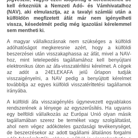
kell érkezniük a Nemzeti Adó- és Vámhivatalhoz
(NAV), aki elmulasztja, az a tavalyi számlái után a
külföldön megfizetett áfát már nem igényelheti
vissza, késedelmét pedig még igazolási kérelemmel
sem mentheti ki.
A magyar vállalkozásnak nem szükséges a külföldi
adóhatóságot megkeresnie azért, hogy a külföldi
beszerzései után visszakaphassa az áfát, mivel a NAV-
hoz, mint letelepedés tagállamához kell benyújtani
elektronikus úton az áfa-visszatérítési kérelmet. A cégek
az adót a 24ELEKAFA jelű űrlapon tudják
visszaigényelni, a NAV pedig a benyújtott kérelmet
továbbítja az egyes külföldi visszatéríttetési tagállamok
irányába.
A külföldi áfa visszaigénylés úgynevezett egyablakos
rendszerének a lényege az egyszerűsítés. Ha ugyanis
egy belföldi vállalkozás az Európai Unió olyan másik
tagállamában szerez be terméket vagy szolgáltatást,
ahol nem végez adóköteles gazdasági tevékenységet,
de beszerzésekor az adott tagállami általános forgalmi