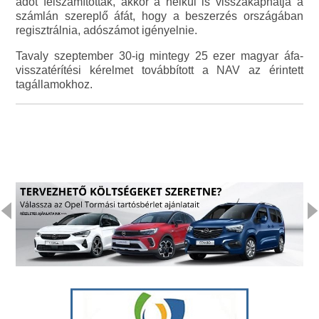
adót felszámították, akkor a nélkül is visszakaphatja a
számlán szereplő áfát, hogy a beszerzés országában
regisztrálnia, adószámot igényelnie.
Tavaly szeptember 30-ig mintegy 25 ezer magyar áfa-
visszatérítési kérelmet továbbított a NAV az érintett
tagállamokhoz.