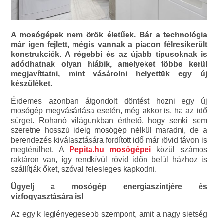
A mosógépek nem örök életűek. Bár a technológia
már igen fejlett, mégis vannak a piacon félresikerült
konstrukciók. A régebbi és az újabb típusoknak is
adódhatnak olyan hiábik, amelyeket többe kerül
megjavíttatni, mint vásárolni helyettük egy új
készüléket.
Érdemes azonban átgondolt döntést hozni egy új
mosógép megvásárlása esetén, még akkor is, ha az idő
sürget. Rohanó világunkban érthető, hogy senki sem
szeretne hosszú ideig mosógép nélkül maradni, de a
berendezés kiválasztására fordított idő már rövid távon is
megtérülhet. A
Pepita.hu mosógépei
közül számos
raktáron van, így rendkívül rövid időn belül házhoz is
szállítják őket, szóval felesleges kapkodni.
Ügyelj a mosógép energiaszintjére és
vízfogyasztására is!
Az egyik leglényegesebb szempont, amit a nagy sietség