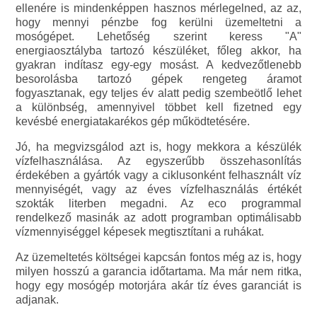
ellenére is mindenképpen hasznos mérlegelned, az az,
hogy mennyi pénzbe fog kerülni üzemeltetni a
mosógépet. Lehetőség szerint keress "A"
energiaosztályba tartozó készüléket, főleg akkor, ha
gyakran indítasz egy-egy mosást. A kedvezőtlenebb
besorolásba tartozó gépek rengeteg áramot
fogyasztanak, egy teljes év alatt pedig szembeötlő lehet
a különbség, amennyivel többet kell fizetned egy
kevésbé energiatakarékos gép működtetésére.
Jó, ha megvizsgálod azt is, hogy mekkora a készülék
vízfelhasználása. Az egyszerűbb összehasonlítás
érdekében a gyártók vagy a ciklusonként felhasznált víz
mennyiségét, vagy az éves vízfelhasználás értékét
szokták literben megadni. Az eco programmal
rendelkező masinák az adott programban optimálisabb
vízmennyiséggel képesek megtisztítani a ruhákat.
Az üzemeltetés költségei kapcsán fontos még az is, hogy
milyen hosszú a garancia időtartama. Ma már nem ritka,
hogy egy mosógép motorjára akár tíz éves garanciát is
adjanak.