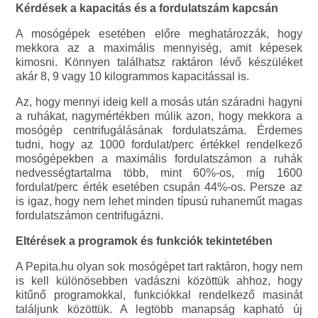
Kérdések a kapacitás és a fordulatszám kapcsán
A mosógépek esetében előre meghatározzák, hogy
mekkora az a maximális mennyiség, amit képesek
kimosni. Könnyen találhatsz raktáron lévő készüléket
akár 8, 9 vagy 10 kilogrammos kapacitással is.
Az, hogy mennyi ideig kell a mosás után száradni hagyni
a ruhákat, nagymértékben múlik azon, hogy mekkora a
mosógép centrifugálásának fordulatszáma. Érdemes
tudni, hogy az 1000 fordulat/perc értékkel rendelkező
mosógépekben a maximális fordulatszámon a ruhák
nedvességtartalma több, mint 60%-os, míg 1600
fordulat/perc érték esetében csupán 44%-os. Persze az
is igaz, hogy nem lehet minden típusú ruhaneműt magas
fordulatszámon centrifugázni.
Eltérések a programok és funkciók tekintetében
A Pepita.hu olyan sok mosógépet tart raktáron, hogy nem
is kell különösebben vadászni közöttük ahhoz, hogy
kitűnő programokkal, funkciókkal rendelkező masinát
találjunk közöttük. A legtöbb manapság kapható új