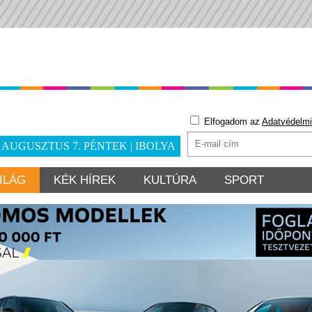
Elfogadom az
Adatvédelmi
. AUGUSZTUS 7. PÉNTEK | IBOLYA
ILÁG
KÉK HÍREK
KULTÚRA
SPORT