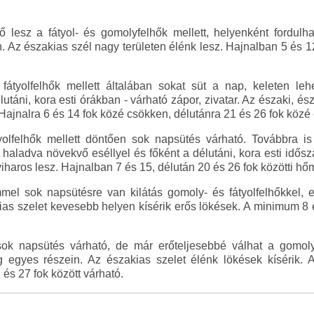
 lesz a fátyol- és gomolyfelhők mellett, helyenként fordulhat
n. Az északias szél nagy területen élénk lesz. Hajnalban 5 és 12
átyolfelhők mellett általában sokat süt a nap, keleten leh
utáni, kora esti órákban - várható zápor, zivatar. Az északi, és
 Hajnalra 6 és 14 fok közé csökken, délutánra 21 és 26 fok köz
olfelhők mellett döntően sok napsütés várható. Továbbra is 
elé haladva növekvő eséllyel és főként a délutáni, kora esti idő
viharos lesz. Hajnalban 7 és 15, délután 20 és 26 fok közötti hő
el sok napsütésre van kilátás gomoly- és fátyolfelhőkkel, e
akias szelet kevesebb helyen kísérik erős lökések. A minimum 8
sok napsütés várható, de már erőteljesebbé válhat a gomoly
g egyes részein. Az északias szelet élénk lökések kísérik.
s 27 fok között várható.