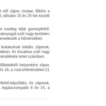
 elő zápor, zivatar, főként a
, délután 20 és 25 fok közötti
et esetleg több gomolyfelhő.
zaknyugati szél nagy területen
é emelkedik a hőmérséklet.
kialakulnak lokális záporok,
szakban. Az északias szél nagy
mérsékletre lehet számítani.
lőbbiekből helyenként zápor,
 és 16, a csúcshőmérséklet 21
felhő-képződés, és záporok,
 A legalacsonyabb 8 és 15, a