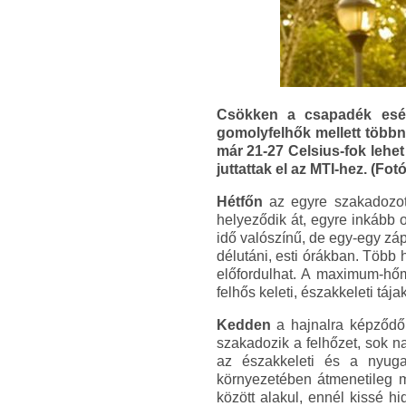
Csökken a csapadék esély
gomolyfelhők mellett többn
már 21-27 Celsius-fok lehet
juttattak el az MTI-hez. (Fot
Hétfőn
az egyre szakadozott
helyeződik át, egyre inkább o
idő valószínű, de egy-egy záp
délutáni, esti órákban. Több
előfordulhat. A maximum-hőm
felhős keleti, északkeleti tája
Kedden
a hajnalra képződő 
szakadozik a felhőzet, sok na
az északkeleti és a nyuga
környezetében átmenetileg 
között alakul, ennél kissé 