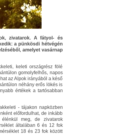
, zivatarok. A fátyol- és
lkedik: a pünkösdi hétvégén
jelzéséből, amelyet vasárnap
leti, keleti országrész fölé
Dunántúlon gomolyfelhős, napos
dhat az Alpok irányából a késő
nántúlon néhány erős lökés is
onyabb értékek a tartósabban
akkeleti - tájakon napközben
enként előfordulhat, de inkább
 élénkül meg, de zivatarok
éklet általában 6 és 12 fok
érséklet 18 és 23 fok között