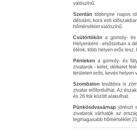
valószínű.
Szerdán
többnyire napos idő
délutáni, kora esti időszakba
hőmérséklet valószínű.
Csütörtökön
a gomoly- és f
Helyenként - elsősorban a dél
élénk, több helyen erős lesz.
Pénteken
a gomoly- és fáty
zivatarok - kelet, délkelet f
területen erős, kevés helyen 
Szombaton
továbbra is zömm
zivatar előfordulhat. Az ész
és 26 fok között alakulhat.
Pünkösdvasárnap
jórészt 
zivatarok várhatók az orszá
legmagasabb hőmérséklet 21 é