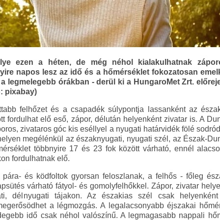
e ezen a héten, de még néhol kialakulhatnak záporok
yire napos lesz az idő és a hőmérséklet fokozatosan eme
 a legmelegebb órákban - derül ki a HungaroMet Zrt. előre
ó: pixabay)
abb felhőzet és a csapadék súlypontja lassanként az északke
tt fordulhat elő eső, zápor, délután helyenként zivatar is. A 
oros, zivataros góc kis eséllyel a nyugati határvidék fölé sodró
 helyen megélénkül az északnyugati, nyugati szél, az Észak-Du
érséklet többnyire 17 és 23 fok között várható, ennél alacs
kon fordulhatnak elő.
pára- és ködfoltok gyorsan feloszlanak, a felhős - főleg ész
psütés várható fátyol- és gomolyfelhőkkel. Zápor, zivatar hely
ti, délnyugati tájakon. Az északias szél csak helyenként
megerősödhet a légmozgás. A legalacsonyabb éjszakai hőmérs
hidegebb idő csak néhol valószínű. A legmagasabb nappali hőm