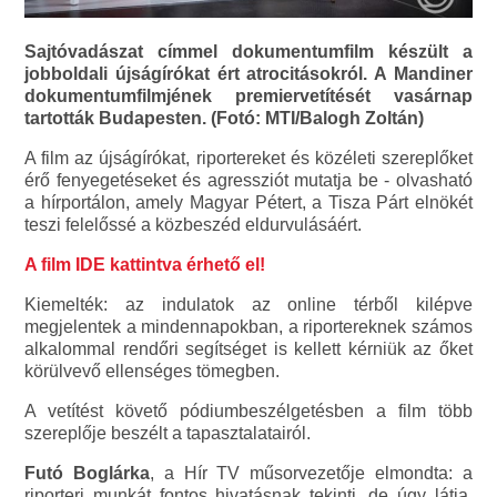
Sajtóvadászat címmel dokumentumfilm készült a
jobboldali újságírókat ért atrocitásokról. A Mandiner
dokumentumfilmjének premiervetítését vasárnap
tartották Budapesten. (Fotó: MTI/Balogh Zoltán)
A film az újságírókat, riportereket és közéleti szereplőket
érő fenyegetéseket és agressziót mutatja be - olvasható
a hírportálon, amely Magyar Pétert, a Tisza Párt elnökét
teszi felelőssé a közbeszéd eldurvulásáért.
A film IDE kattintva érhető el!
Kiemelték: az indulatok az online térből kilépve
megjelentek a mindennapokban, a riportereknek számos
alkalommal rendőri segítséget is kellett kérniük az őket
körülvevő ellenséges tömegben.
A vetítést követő pódiumbeszélgetésben a film több
szereplője beszélt a tapasztalatairól.
Futó Boglárka
, a Hír TV műsorvezetője elmondta: a
riporteri munkát fontos hivatásnak tekinti, de úgy látja,