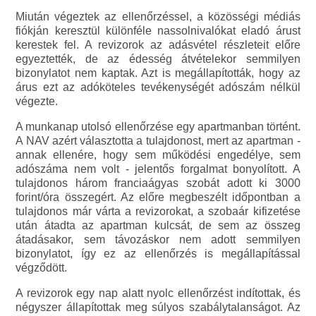
Miután végeztek az ellenőrzéssel, a közösségi médiás
fiókján keresztül különféle nassolnivalókat eladó árust
kerestek fel. A revizorok az adásvétel részleteit előre
egyeztették, de az édesség átvételekor semmilyen
bizonylatot nem kaptak. Azt is megállapították, hogy az
árus ezt az adóköteles tevékenységét adószám nélkül
végezte.
A munkanap utolsó ellenőrzése egy apartmanban történt.
A NAV azért választotta a tulajdonost, mert az apartman -
annak ellenére, hogy sem működési engedélye, sem
adószáma nem volt - jelentős forgalmat bonyolított. A
tulajdonos három franciaágyas szobát adott ki 3000
forint/óra összegért. Az előre megbeszélt időpontban a
tulajdonos már várta a revizorokat, a szobaár kifizetése
után átadta az apartman kulcsát, de sem az összeg
átadásakor, sem távozáskor nem adott semmilyen
bizonylatot, így ez az ellenőrzés is megállapítással
végződött.
A revizorok egy nap alatt nyolc ellenőrzést indítottak, és
négyszer állapítottak meg súlyos szabálytalanságot. Az