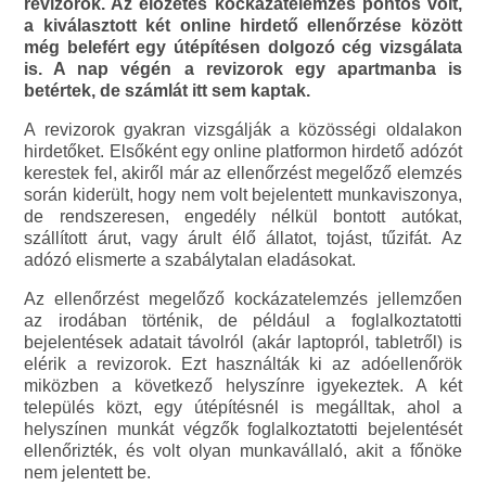
revizorok. Az előzetes kockázatelemzés pontos volt,
a kiválasztott két online hirdető ellenőrzése között
még belefért egy útépítésen dolgozó cég vizsgálata
is. A nap végén a revizorok egy apartmanba is
betértek, de számlát itt sem kaptak.
A revizorok gyakran vizsgálják a közösségi oldalakon
hirdetőket. Elsőként egy online platformon hirdető adózót
kerestek fel, akiről már az ellenőrzést megelőző elemzés
során kiderült, hogy nem volt bejelentett munkaviszonya,
de rendszeresen, engedély nélkül bontott autókat,
szállított árut, vagy árult élő állatot, tojást, tűzifát. Az
adózó elismerte a szabálytalan eladásokat.
Az ellenőrzést megelőző kockázatelemzés jellemzően
az irodában történik, de például a foglalkoztatotti
bejelentések adatait távolról (akár laptopról, tabletről) is
elérik a revizorok. Ezt használták ki az adóellenőrök
miközben a következő helyszínre igyekeztek. A két
település közt, egy útépítésnél is megálltak, ahol a
helyszínen munkát végzők foglalkoztatotti bejelentését
ellenőrizték, és volt olyan munkavállaló, akit a főnöke
nem jelentett be.