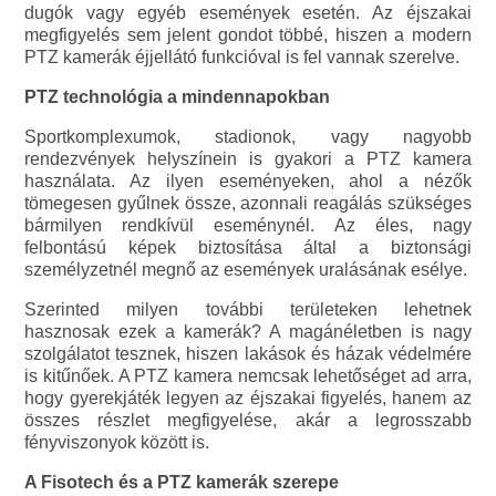
dugók vagy egyéb események esetén. Az éjszakai
megfigyelés sem jelent gondot többé, hiszen a modern
PTZ kamerák éjjellátó funkcióval is fel vannak szerelve.
PTZ technológia a mindennapokban
Sportkomplexumok, stadionok, vagy nagyobb
rendezvények helyszínein is gyakori a PTZ kamera
használata. Az ilyen eseményeken, ahol a nézők
tömegesen gyűlnek össze, azonnali reagálás szükséges
bármilyen rendkívül eseménynél. Az éles, nagy
felbontású képek biztosítása által a biztonsági
személyzetnél megnő az események uralásának esélye.
Szerinted milyen további területeken lehetnek
hasznosak ezek a kamerák? A magánéletben is nagy
szolgálatot tesznek, hiszen lakások és házak védelmére
is kitűnőek. A PTZ kamera nemcsak lehetőséget ad arra,
hogy gyerekjáték legyen az éjszakai figyelés, hanem az
összes részlet megfigyelése, akár a legrosszabb
fényviszonyok között is.
A Fisotech és a PTZ kamerák szerepe