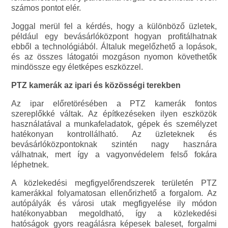
számos pontot elér.
Joggal merül fel a kérdés, hogy a különböző üzletek,
például egy bevásárlóközpont hogyan profitálhatnak
ebből a technológiából. Általuk megelőzhető a lopások,
és az összes látogatói mozgáson nyomon követhetők
mindössze egy életképes eszközzel.
PTZ kamerák az ipari és közösségi terekben
Az ipar előretörésében a PTZ kamerák fontos
szereplőkké váltak. Az építkezéseken ilyen eszközök
használatával a munkafeladatok, gépek és személyzet
hatékonyan kontrollálható. Az üzleteknek és
bevásárlóközpontoknak szintén nagy hasznára
válhatnak, mert így a vagyonvédelem felső fokára
léphetnek.
A közlekedési megfigyelőrendszerek területén PTZ
kamerákkal folyamatosan ellenőrizhető a forgalom. Az
autópályák és városi utak megfigyelése ily módon
hatékonyabban megoldható, így a közlekedési
hatóságok gyors reagálásra képesek baleset, forgalmi