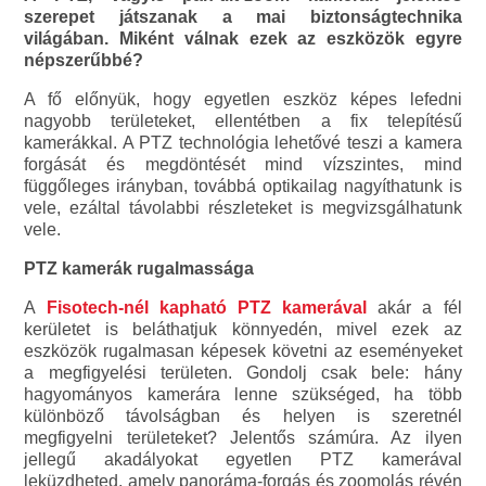
szerepet játszanak a mai biztonságtechnika
világában. Miként válnak ezek az eszközök egyre
népszerűbbé?
A fő előnyük, hogy egyetlen eszköz képes lefedni
nagyobb területeket, ellentétben a fix telepítésű
kamerákkal. A PTZ technológia lehetővé teszi a kamera
forgását és megdöntését mind vízszintes, mind
függőleges irányban, továbbá optikailag nagyíthatunk is
vele, ezáltal távolabbi részleteket is megvizsgálhatunk
vele.
PTZ kamerák rugalmassága
A
Fisotech-nél kapható PTZ kamerával
akár a fél
kerületet is beláthatjuk könnyedén, mivel ezek az
eszközök rugalmasan képesek követni az eseményeket
a megfigyelési területen. Gondolj csak bele: hány
hagyományos kamerára lenne szükséged, ha több
különböző távolságban és helyen is szeretnél
megfigyelni területeket? Jelentős számúra. Az ilyen
jellegű akadályokat egyetlen PTZ kamerával
leküzdheted, amely panoráma-forgás és zoomolás révén