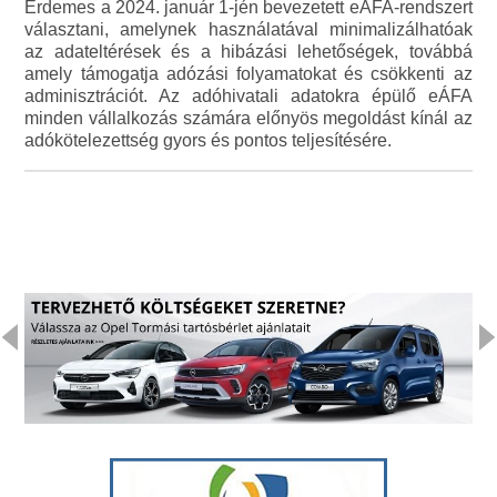
Érdemes a 2024. január 1-jén bevezetett eÁFA-rendszert
választani, amelynek használatával minimalizálhatóak
az adateltérések és a hibázási lehetőségek, továbbá
amely támogatja adózási folyamatokat és csökkenti az
adminisztrációt. Az adóhivatali adatokra épülő eÁFA
minden vállalkozás számára előnyös megoldást kínál az
adókötelezettség gyors és pontos teljesítésére.