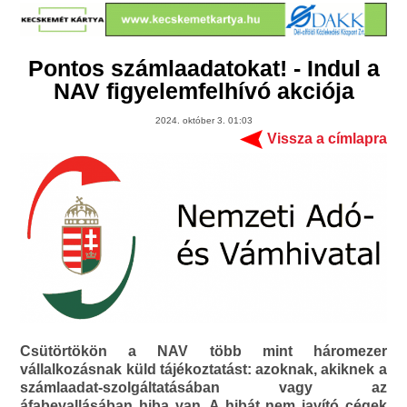
Pontos számlaadatokat! - Indul a
NAV figyelemfelhívó akciója
2024. október 3. 01:03
Vissza a címlapra
Csütörtökön a NAV több mint háromezer
vállalkozásnak küld tájékoztatást: azoknak, akiknek a
számlaadat-szolgáltatásában vagy az
áfabevallásában hiba van. A hibát nem javító cégek