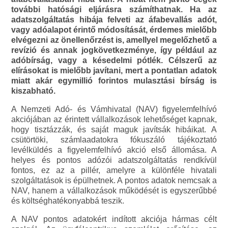
további hatósági eljárásra számíthatnak. Ha az
adatszolgáltatás hibája felveti az áfabevallás adót,
vagy adóalapot érintő módosítását, érdemes mielőbb
elvégezni az önellenőrzést is, amellyel megelőzhető a
revízió és annak jogkövetkezménye, így például az
adóbírság, vagy a késedelmi pótlék. Célszerű az
elírásokat is mielőbb javítani, mert a pontatlan adatok
miatt akár egymillió forintos mulasztási bírság is
kiszabható.
A Nemzeti Adó- és Vámhivatal (NAV) figyelemfelhívó
akciójában az érintett vállalkozások lehetőséget kapnak,
hogy tisztázzák, és saját maguk javítsák hibáikat. A
csütörtöki, számlaadatokra fókuszáló tájékoztató
levélküldés a figyelemfelhívó akció első állomása. A
helyes és pontos adózói adatszolgáltatás rendkívül
fontos, ez az a pillér, amelyre a különféle hivatali
szolgáltatások is épülhetnek. A pontos adatok nemcsak a
NAV, hanem a vállalkozások működését is egyszerűbbé
és költséghatékonyabbá teszik.
A NAV pontos adatokért indított akciója hármas célt