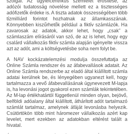
szolgál. Az ügyfélcentrikus szemlélet erősítése, az
adózói tudatosság növelése mellett ez a tisztességes
adófizetők érdeke is. A tiszta adatok összességében több
tízmilliárd forintot hozhatnak az államkasszának.
Könnyebben kiszűrhetők például a fiktív számlázók. Ha
zavarosak az adatok, akkor lehet, hogy „csak" a
számlaszám elírásáról van szó, de az is lehet, hogy egy
csalárd vállalkozás fiktív számla alapján igényelte vissza
azt az adót, ami a költségvetésbe soha nem folyt be.
A NAV kockázatelemzési modulja összefuttatja az
Online Számla rendszer és az áfabevallások adatait. Az
Online Számla rendszerbe az eladó által kiállított számla
adatai kerülnek be, és lényegében ugyanezt kell, hogy
tartalmazza a vevő áfabevallásának úgynevezett M-lapja
is, ha levonási jogot gyakorol ezen számlák tekintetében.
Az M-lap értékhatártól függetlenül minden olyan, bejövő,
belföldi adóalany által kiállított, áthárított adót tartalmazó
számlát tartalmaz, amelynek áfáját levonásba helyezik.
Csütörtökön több mint háromezer vállalkozás azért kap
levelet, mert ezekben az adatokban eltérést talált a
hivatal.