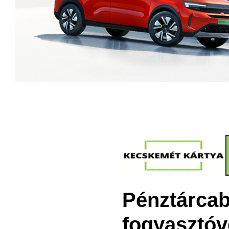
Pénztárcab
fogyasztóv