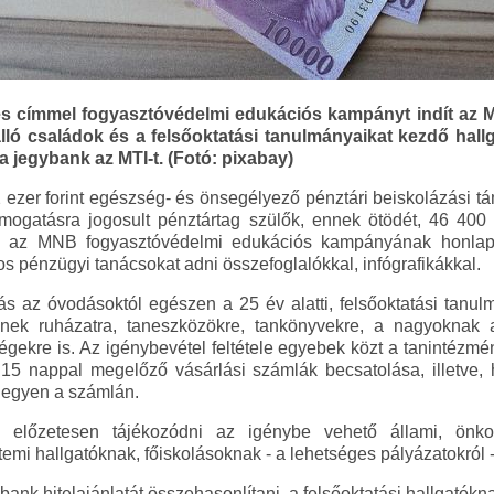
és címmel fogyasztóvédelmi edukációs kampányt indít az
 álló családok és a felsőoktatási tanulmányaikat kezdő hal
a jegybank az MTI-t. (Fotó: pixabay)
 ezer forint egészség- és önsegélyező pénztári beiskolázási t
ámogatásra jogosult pénztártag szülők, ennek ötödét, 46 400 
tó az MNB fogyasztóvédelmi edukációs kampányának honlapj
s pénzügyi tanácsokat adni összefoglalókkal, infógrafikákkal.
ás az óvodásoktól egészen a 25 év alatti, felsőoktatási tanulm
ek ruházatra, taneszközökre, tankönyvekre, a nagyoknak ak
ségekre is. Az igénybevétel feltétele egyebek közt a tanintézm
 15 nappal megelőző vásárlási számlák becsatolása, illetve,
legyen a számlán.
s előzetesen tájékozódni az igénybe vehető állami, önko
temi hallgatóknak, főiskolásoknak - a lehetséges pályázatokról - 
 bank hitelajánlatát összehasonlítani, a felsőoktatási hallgatók