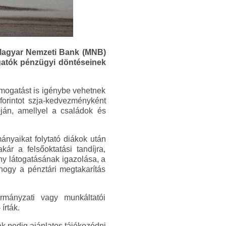
 Magyar Nemzeti Bank (MNB)
lgatók pénzügyi döntéseinek
ámogatást is igénybe vehetnek
forintot szja-kedvezményként
án, amellyel a családok és
ányaikat folytató diákok után
ár a felsőoktatási tandíjra,
ény látogatásának igazolása, a
 hogy a pénztári megtakarítás
rmányzati vagy munkáltatói
írták.
nak pedig ajánlatos tájékozódni