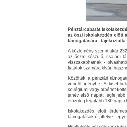
Pénztárcabarát iskolakezd
az őszi iskolakezdés előtt
támogatására - tájékoztatta 
A közlemény szerint akár 232
az őszre készülő, családi t
visszakaphatnak - olvasha
fiatalok számára kíván haszno
Közölték: a pénztári támogat
vehető igénybe. A kisebbekn
kollégiumi vagy albérlet-költ
tanév első napját legfeljebb
előzőleg legalább 180 napja 
Iskolakezdés előtt érdeme
támogatásokról, illetve - egye
Hitelfelvételnél célszerű több