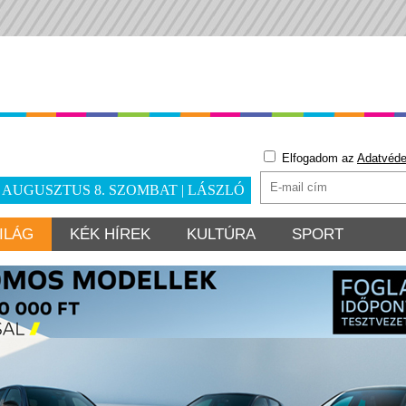
Elfogadom az
Adatvéde
. AUGUSZTUS 8. SZOMBAT | LÁSZLÓ
ILÁG
KÉK HÍREK
KULTÚRA
SPORT