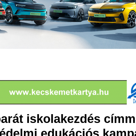
arát iskolakezdés címm
édelmi edukációs kampá