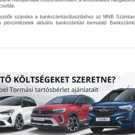
csolták.
 kezdők számára a bankszámlaválasztáshoz az MNB Számlavá
 a pénzintézetek aktuális bankszámláit bemutató Bankszámla