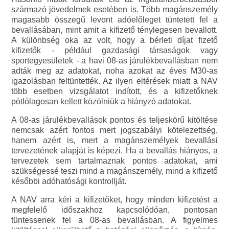
származó jövedelmek esetében is. Több magánszemély
magasabb összegű levont adóelőleget tüntetett fel a
bevallásában, mint amit a kifizető ténylegesen bevallott.
A különbség oka az volt, hogy a bérleti díjat fizető
kifizetők - például gazdasági társaságok vagy
sportegyesületek - a havi 08-as járulékbevallásban nem
adták meg az adatokat, noha azokat az éves M30-as
igazolásban feltüntették. Az ilyen eltérések miatt a NAV
több esetben vizsgálatot indított, és a kifizetőknek
pótlólagosan kellett közölniük a hiányzó adatokat.
A 08-as járulékbevallások pontos és teljeskörű kitöltése
nemcsak azért fontos mert jogszabályi kötelezettség,
hanem azért is, mert a magánszemélyek bevallási
tervezetének alapját is képezi. Ha a bevallás hiányos, a
tervezetek sem tartalmaznak pontos adatokat, ami
szükségessé teszi mind a magánszemély, mind a kifizető
későbbi adóhatósági kontrollját.
A NAV arra kéri a kifizetőket, hogy minden kifizetést a
megfelelő időszakhoz kapcsolódóan, pontosan
tüntessenek fel a 08-as bevallásban. A figyelmes