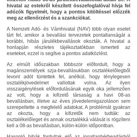
hivatal az estekről készített összefoglalóval hívja fel
adózók figyelmét, hogy a pontos kitöltéssel előzzék
meg az ellenőrzést és a szankciókat.
A Nemzeti Adó- és Vámhivatal (NAV) több olyan esetet
tárt fel, amikor a bevallási tervezetek pontatlanságát a
korábbi, hibás járulékbevallások okozták. A hivatal a
honlapján részletes tájékoztatókban ismerteti az
eseteket, ezzel is segítve a pontos adatközlést.
Az elmúlt időszakban többször előfordult, hogy a
magánszemélyek szja-bevallásukban osztalékelőlegből
levont adót tüntettek fel, anélkül, hogy ténylegesen
osztalékjövedelmet vallottak volna. Az ilyen
visszaigénylések előfordulásának egyik oka jellemzően
az volt, hogy a kifizető társaság a havi 08-as
bevallásban, illetve az éves jövedelemigazoláson sem
szerepeltette a megfelelő adatokat. A problémát gyakran
az okozta, hogy a kifizetők nem tudták: az
osztalékelőleget és annak osztalékká válását is rögzíteni
kell a 08-as bevallásban, külön-külön időpontban.
Hasonló hibák fordultak elő az ingatlanbérbeadásból