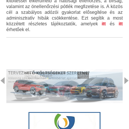
kitöltéssel elkerülhető a hatósági ellenőrzés, a bírság,
valamint az önellenőrzési pótlék megfizetése is. A közös
cél a szabályos adózói gyakorlat elősegítése és az
adminisztratív hibák csökkentése. Ezt segítik a most
közzétett részletes tájékoztatók, amelyek
itt
és
itt
érhetőek el.