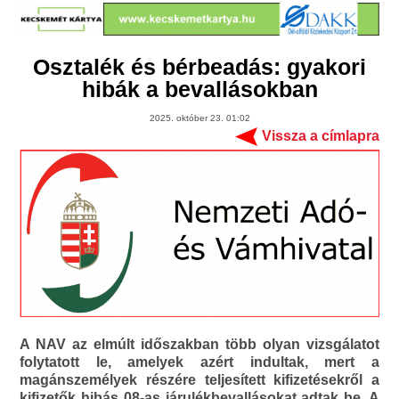
Osztalék és bérbeadás: gyakori
hibák a bevallásokban
2025. október 23. 01:02
Vissza a címlapra
A NAV az elmúlt időszakban több olyan vizsgálatot
folytatott le, amelyek azért indultak, mert a
magánszemélyek részére teljesített kifizetésekről a
kifizetők hibás 08-as járulékbevallásokat adtak be. A