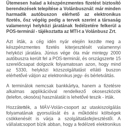
Ütemesen halad a készpénzmentes fizetést biztosító
berendezések telepítése a Volánbusznál: már minden
harmadik autóbuszon elérhető az elektronikus
fizetés, ősz végéig pedig a tervek szerint a társaság
valamennyi helyközi járatának fedélzetére felkerül a
POS-terminál - tájékoztatta az MTI-t a Volánbusz Zrt.
Azt írták, a cég idén nyár elején kezdte meg a
készpénzmentes fizetés kiterjesztését valamennyi
helyközi járatára. Június vége óta már mintegy 2000
autóbuszra került fel a POS-terminál, és országszerte 15
szerelőcsapat dolgozik folyamatosan azon, hogy mind
az 5330, helyközi közszolgáltatást ellátó buszon
elérhetővé váljon az elektronikus jegy- és bérletváltás.
A terminálok nemcsak bankkártya, hanem a fizetésre
alkalmas applikációval rendelkező okoseszközök
(telefon, okosóra) használatát is lehetővé teszik - írták.
Hozzátették, a MÁV-Volán-csoport az utaskiszolgálás
folyamatának gyorsulását és a működési költségek
csökkenését is várja a szolgáltatásfejlesztéstől. A
vállalatcsoport bízik abban, hogy a fedélzeti elektronikus