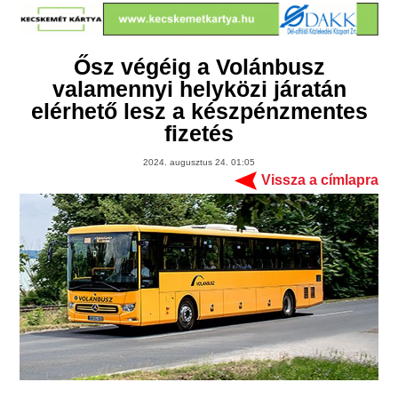
Ősz végéig a Volánbusz
valamennyi helyközi járatán
elérhető lesz a készpénzmentes
fizetés
2024. augusztus 24. 01:05
Vissza a címlapra