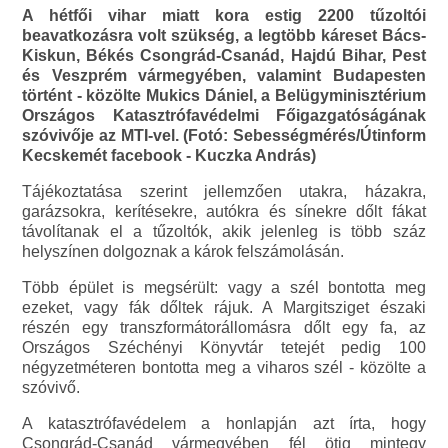
A hétfői vihar miatt kora estig 2200 tűzoltói
beavatkozásra volt szükség, a legtöbb káreset Bács-
Kiskun, Békés Csongrád-Csanád, Hajdú Bihar, Pest
és Veszprém vármegyében, valamint Budapesten
történt - közölte Mukics Dániel, a Belügyminisztérium
Országos Katasztrófavédelmi Főigazgatóságának
szóvivője az MTI-vel. (Fotó: Sebességmérés/Útinform
Kecskemét facebook - Kuczka András)
Tájékoztatása szerint jellemzően utakra, házakra,
garázsokra, kerítésekre, autókra és sínekre dőlt fákat
távolítanak el a tűzoltók, akik jelenleg is több száz
helyszínen dolgoznak a károk felszámolásán.
Több épület is megsérült: vagy a szél bontotta meg
ezeket, vagy fák dőltek rájuk. A Margitsziget északi
részén egy transzformátorállomásra dőlt egy fa, az
Országos Széchényi Könyvtár tetejét pedig 100
négyzetméteren bontotta meg a viharos szél - közölte a
szóvivő.
A katasztrófavédelem a honlapján azt írta, hogy
Csongrád-Csanád vármegyében fél ötig mintegy