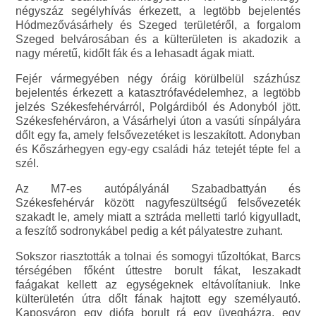
négyszáz segélyhívás érkezett, a legtöbb bejelentés
Hódmezővásárhely és Szeged területéről, a forgalom
Szeged belvárosában és a külterületen is akadozik a
nagy méretű, kidőlt fák és a lehasadt ágak miatt.
Fejér vármegyében négy óráig körülbelül százhúsz
bejelentés érkezett a katasztrófavédelemhez, a legtöbb
jelzés Székesfehérvárról, Polgárdiból és Adonyból jött.
Székesfehérváron, a Vásárhelyi úton a vasúti sínpályára
dőlt egy fa, amely felsővezetéket is leszakított. Adonyban
és Kőszárhegyen egy-egy családi ház tetejét tépte fel a
szél.
Az M7-es autópályánál Szabadbattyán és
Székesfehérvár között nagyfeszültségű felsővezeték
szakadt le, amely miatt a sztráda melletti tarló kigyulladt,
a feszítő sodronykábel pedig a két pályatestre zuhant.
Sokszor riasztották a tolnai és somogyi tűzoltókat, Barcs
térségében főként úttestre borult fákat, leszakadt
faágakat kellett az egységeknek eltávolítaniuk. Inke
külterületén útra dőlt fának hajtott egy személyautó.
Kaposváron egy diófa borult rá egy üvegházra, egy