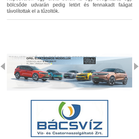
bölcsőde udvarán pedig letört és fennakadt faágat
távolítottak el a tűzoltók.