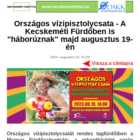
Országos vízipisztolycsata - A
Kecskeméti Fürdőben is
"háborúznak" majd augusztus 19-
én
2023. augusztus 10. 01:06
Vissza a címlapra
Országos vízipisztolycsatát rendez tagfürdőiben a
Magyar Fürdőszövetség: a rekordkísérlet során