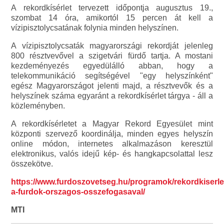
A rekordkísérlet tervezett időpontja augusztus 19.,
szombat 14 óra, amikortól 15 percen át kell a
vízipisztolycsatának folynia minden helyszínen.
A vízipisztolycsaták magyarországi rekordját jelenleg
800 résztvevővel a szigetvári fürdő tartja. A mostani
kezdeményezés egyedülálló abban, hogy a
telekommunikáció segítségével "egy helyszínként"
egész Magyarországot jelenti majd, a résztvevők és a
helyszínek száma egyaránt a rekordkísérlet tárgya - áll a
közleményben.
A rekordkísérletet a Magyar Rekord Egyesület mint
központi szervező koordinálja, minden egyes helyszín
online módon, internetes alkalmazáson keresztül
elektronikus, valós idejű kép- és hangkapcsolattal lesz
összekötve.
https://www.furdoszovetseg.hu/programok/rekordkiserle
a-furdok-orszagos-osszefogasaval/
MTI