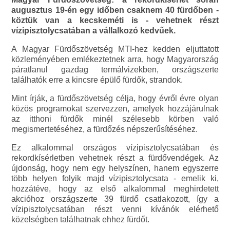
augusztus 19-én egy időben csaknem 40 fürdőben -
köztük van a kecskeméti is - vehetnek részt
vízipisztolycsatában a vállalkozó kedvűek.
A Magyar Fürdőszövetség MTI-hez kedden eljuttatott
közleményében emlékeztetnek arra, hogy Magyarország
páratlanul gazdag termálvizekben, országszerte
találhatók erre a kincsre épülő fürdők, strandok.
Mint írják, a fürdőszövetség célja, hogy évről évre olyan
közös programokat szervezzen, amelyek hozzájárulnak
az itthoni fürdők minél szélesebb körben való
megismertetéséhez, a fürdőzés népszerűsítéséhez.
Ez alkalommal országos vízipisztolycsatában és
rekordkísérletben vehetnek részt a fürdővendégek. Az
újdonság, hogy nem egy helyszínen, hanem egyszerre
több helyen folyik majd vízipisztolycsata - emelik ki,
hozzátéve, hogy az első alkalommal meghirdetett
akcióhoz országszerte 39 fürdő csatlakozott, így a
vízipisztolycsatában részt venni kívánók elérhető
közelségben találhatnak ehhez fürdőt.