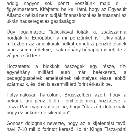
addig nagyon sok pénzt veszítünk majd el -
figyelmeztetett. Kifejtette: be kell látni, hogy az Egyesült
Államok nélkül nem tudják finanszírozni és fenntartani az
ukrán hadsereget és gazdaságot.
Úgy fogalmazott: "talicskával tolják ki, zsákszámra
hordják ki Európából a mi pénzünket is" Ukrajnába,
miközben az amerikaiak nélkül ennek a pénzköltésnek
nincs semmi értelme, csak néhány hónapig mehet, de a
végén csőd lesz.
Hozzátette: a blokkolt összegek egy része, tíz-
egynéhány milliárd euró már beérkezett, a
pedagógusbérek emelésének tekintélyes része ebből
származik, és idén is ezermilliárd forint érkezik be.
Folyamatosan harcolunk Brüsszelben azért, hogy a
nekünk járó pénz jöjjön - említette meg, hozzátéve, a
Tisza Párt maga vallotta be, hogy "ők azért dolgoznak,
hogy ez nekünk ne sikerüljön".
Gonosz dolognak nevezte, hogy az e kijelentést tevő,
havi 7-10 millió forintot kereső Kollár Kinga Tisza-párti