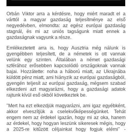
Orbán Viktor arra a kérdésre, hogy miért maradt el a
várttól a magyar gazdaság teljesítménye az első
negyedévben, elmondta: az egész európai gazdaság
stagnál, és mi az uniós tagságunk miatt ennek a
gazdaságnak vagyunk a része.
Emlékeztetett arra is, hogy Ausztria még nálunk is
gyengébben teljesített, de a németek is ott vannak
velünk egy szinten. Általában a német gazdasági
szférához erősebben kapcsolódó országoknak vannak
bajai. Hozzátette: noha a háború miatt, az Ukrajnába
küldött pénz miatt, ami hiányzik az európai gazdaságból,
gyengén teljesít az európai gazdaság, mégsem szabad
elkezdeni azt magyarázni, hogy a gazdasági adatok
rajtunk kívül eső okból következtek be.
"Mert ha ezt elkezdjük magyarázni, ami igaz egyébként,
akkor elveszítjük a cselekvőképességünket. Tehát
engem nem az érdekel igazán, hogy mi az oka, hanem
az érdekel, hogy hogyan leszünk sikeresek mégis, hogy
a 2025-re kitűzött céljainkat hogy fogjuk elérni" -