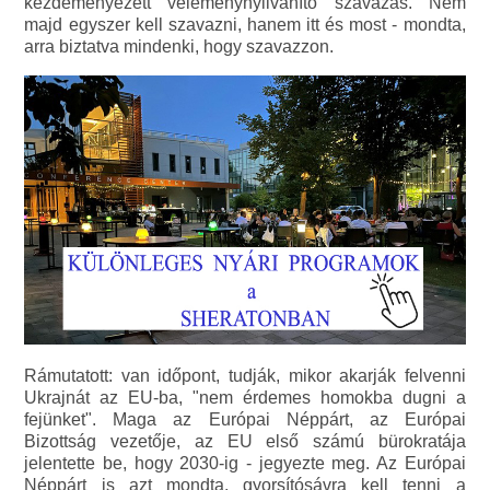
kezdeményezett véleménynyilvánító szavazás. Nem
majd egyszer kell szavazni, hanem itt és most - mondta,
arra biztatva mindenki, hogy szavazzon.
Rámutatott: van időpont, tudják, mikor akarják felvenni
Ukrajnát az EU-ba, "nem érdemes homokba dugni a
fejünket". Maga az Európai Néppárt, az Európai
Bizottság vezetője, az EU első számú bürokratája
jelentette be, hogy 2030-ig - jegyezte meg. Az Európai
Néppárt is azt mondta, gyorsítósávra kell tenni a