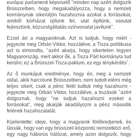
európai parlamenti képviselő "minden nap azért dolgozik
Brüsszelben, hogy megakadályozza, hogy a nemzeti
kormánynak sikerüljön hazahoznia azokat a forrásokat,
amiből kórházat újítunk fel, utat építünk, vasutat
fejlesztünk, közszolgáltatás-színvonalat javítunk".
Ezzel árt a magyaroknak. Azt is tudjuk, hogy miért -
jegyezte meg Orbán Viktor, hozzátéve, a Tisza politikusa
azt is elmondta, "azért akarja, hogy sikertelen legyen
Magyarország, mert akkor ők, a Tisza Párt kormányra tud
kerülni; ez a Brüsszel-Tisza-paktum, ez egy ténykérdés".
Az ő munkájuk eredménye, hogy én, meg a nemzeti
oldal, akik harcolunk Brüsszelben, nem tudott elérni még
teljes sikert, csak a pénz felét tudtuk még hazahozni -
jegyezte meg Orbán Viktor, hozzátéve, a tiszások "azért
dolgoznak, hogy "ne tudjuk hazahozni ezeket a
forrásokat", meg akarják akadályozni a pénz második
felének hazahozatalát.
Kijelentette: ideje, hogy a magyarok fölébredjenek, és
lássák, hogy van egy brüsszeli központú nemzetközi erő,
egy nagy háborús hálózat, amely azon dolgozik, hogy