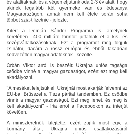
év alattiaknak, és a végén eljutunk oda 2-3 év alatt, hogy
akinek legalább két gyermeke van és édesanya
Magyarországon, annak nem kell élete során soha
többet szja-t fizetnie - jelezte.
Kitért a Demján Sándor Programra is, amelynek
keretében 1400 milliárd forintot juttatnak el a kis- és
középvállalkozásoknak. Ezt a programot meg fogjuk
csinálni, dacára a rossz európai és ebből fakadóan
kedvezőtlen magyar adatoknak - közölte.
Orbán Viktor arról is beszélt: Ukrajna uniós tagsága
csődbe vinné a magyar gazdaságot, ezért ezt meg kell
akadályozni.
"A meséket felejtsük el. Ukrajnát most akarják felvenni az
EU-ba. Brüsszel a Tisza párttal tandemben. Ez csődbe
vinné a magyar gazdaságot. Ezt meg lehet, és meg is
kell akadályozni" - írta erről a Facebookon az interjút
követően.
A miniszterelnök kifejtette: ezért zajlik most egy, a
kormány által, Ukrajna uniós csatlakozásáról