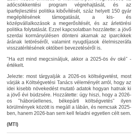
adócsökkentési program végrehajtását, és az
iparfejlesztési politika kibővítését, száz helyett 150 gyár
megépítésének támogatását, a kis- és
középvállalkozások a megerősítését, és az árletörési
politika folytatását. Ezzel kapcsolatban hozzátette: a jövő
szerdai kormányülésen dönteni akarnak az iparcikkek
árának letöréséről, valamint nyugdíjasok élelmiszeráfa
visszatérítésének októberi bevezetéséről is.
"Ha ezt mind megcsináljuk, akkor a 2025-ös év oké" -
értékelt.
Jelezte: most tárgyalják a 2026-os költségvetést, most
várják a Költségvetési Tanács véleményét arról, hogy az
idei kisebb növekedést mutató adatok hogyan hatnak ki
a jövő évi büdzsére. Hozzátette: úgy hiszi, hogy a 2026-
os "háborúellenes, békepárti költségvetés" ilyen
körülmények között is megáll a lábán, és nemcsak 2025-
ben, hanem 2026-ban sem kell feladni egyetlen célt sem.
(MTI)