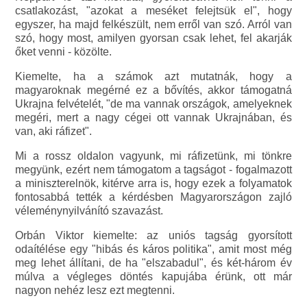
csatlakozást, "azokat a meséket felejtsük el", hogy
egyszer, ha majd felkészült, nem erről van szó. Arról van
szó, hogy most, amilyen gyorsan csak lehet, fel akarják
őket venni - közölte.
Kiemelte, ha a számok azt mutatnák, hogy a
magyaroknak megérné ez a bővítés, akkor támogatná
Ukrajna felvételét, "de ma vannak országok, amelyeknek
megéri, mert a nagy cégei ott vannak Ukrajnában, és
van, aki ráfizet".
Mi a rossz oldalon vagyunk, mi ráfizetünk, mi tönkre
megyünk, ezért nem támogatom a tagságot - fogalmazott
a miniszterelnök, kitérve arra is, hogy ezek a folyamatok
fontosabbá tették a kérdésben Magyarországon zajló
véleménynyilvánító szavazást.
Orbán Viktor kiemelte: az uniós tagság gyorsított
odaítélése egy "hibás és káros politika", amit most még
meg lehet állítani, de ha "elszabadul", és két-három év
múlva a végleges döntés kapujába érünk, ott már
nagyon nehéz lesz ezt megtenni.