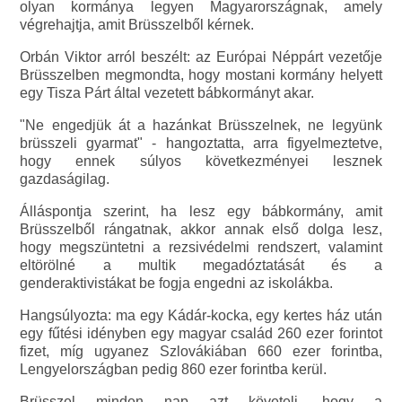
olyan kormánya legyen Magyarországnak, amely
végrehajtja, amit Brüsszelből kérnek.
Orbán Viktor arról beszélt: az Európai Néppárt vezetője
Brüsszelben megmondta, hogy mostani kormány helyett
egy Tisza Párt által vezetett bábkormányt akar.
"Ne engedjük át a hazánkat Brüsszelnek, ne legyünk
brüsszeli gyarmat" - hangoztatta, arra figyelmeztetve,
hogy ennek súlyos következményei lesznek
gazdaságilag.
Álláspontja szerint, ha lesz egy bábkormány, amit
Brüsszelből rángatnak, akkor annak első dolga lesz,
hogy megszüntetni a rezsivédelmi rendszert, valamint
eltörölné a multik megadóztatását és a
genderaktivistákat be fogja engedni az iskolákba.
Hangsúlyozta: ma egy Kádár-kocka, egy kertes ház után
egy fűtési idényben egy magyar család 260 ezer forintot
fizet, míg ugyanez Szlovákiában 660 ezer forintba,
Lengyelországban pedig 860 ezer forintba kerül.
Brüsszel minden nap azt követeli, hogy a