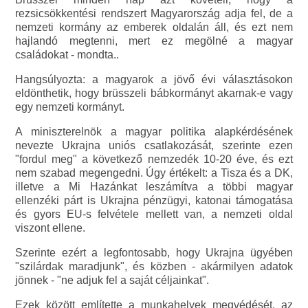
rezsicsökkentési rendszert Magyarország adja fel, de a
nemzeti kormány az emberek oldalán áll, és ezt nem
hajlandó megtenni, mert ez megölné a magyar
családokat - mondta..
Hangsúlyozta: a magyarok a jövő évi választásokon
eldönthetik, hogy brüsszeli bábkormányt akarnak-e vagy
egy nemzeti kormányt.
A miniszterelnök a magyar politika alapkérdésének
nevezte Ukrajna uniós csatlakozását, szerinte ezen
"fordul meg" a következő nemzedék 10-20 éve, és ezt
nem szabad megengedni. Úgy értékelt: a Tisza és a DK,
illetve a Mi Hazánkat leszámítva a többi magyar
ellenzéki párt is Ukrajna pénzügyi, katonai támogatása
és gyors EU-s felvétele mellett van, a nemzeti oldal
viszont ellene.
Szerinte ezért a legfontosabb, hogy Ukrajna ügyében
"szilárdak maradjunk", és közben - akármilyen adatok
jönnek - "ne adjuk fel a saját céljainkat".
Ezek között említette a munkahelyek megvédését, az