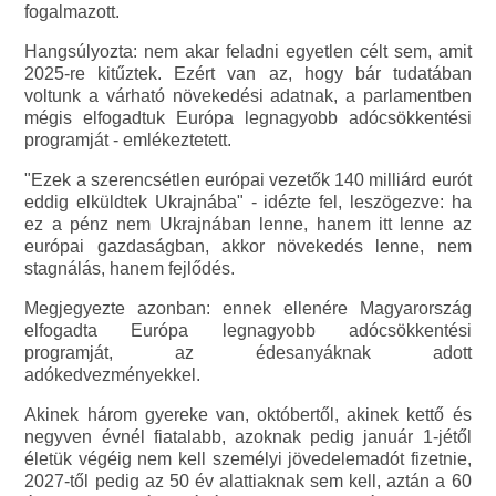
fogalmazott.
Hangsúlyozta: nem akar feladni egyetlen célt sem, amit
2025-re kitűztek. Ezért van az, hogy bár tudatában
voltunk a várható növekedési adatnak, a parlamentben
mégis elfogadtuk Európa legnagyobb adócsökkentési
programját - emlékeztetett.
"Ezek a szerencsétlen európai vezetők 140 milliárd eurót
eddig elküldtek Ukrajnába" - idézte fel, leszögezve: ha
ez a pénz nem Ukrajnában lenne, hanem itt lenne az
európai gazdaságban, akkor növekedés lenne, nem
stagnálás, hanem fejlődés.
Megjegyezte azonban: ennek ellenére Magyarország
elfogadta Európa legnagyobb adócsökkentési
programját, az édesanyáknak adott
adókedvezményekkel.
Akinek három gyereke van, októbertől, akinek kettő és
negyven évnél fiatalabb, azoknak pedig január 1-jétől
életük végéig nem kell személyi jövedelemadót fizetnie,
2027-től pedig az 50 év alattiaknak sem kell, aztán a 60