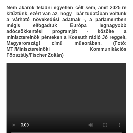
Nem akarok feladni egyetlen célt sem, amit 2025-re
kitűztünk, ezért van az, hogy - bár tudatában voltunk
a várható növekedési adatnak -, a parlamentben
mégis elfogadtuk Európa legnagyobb
adócsökkentési programját - közölte a
miniszterelnök pénteken a Kossuth rádió Jó reggelt,
Magyarország! című műsorában. (Fotó:
MTI/Miniszterelnöki Kommunikációs
Főosztály/Fischer Zoltán)