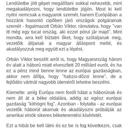
Lendületbe jött gépet megállítani sokkal nehezebb, mint
megakadályozni, hogy lendületbe jöjjön. Most ki kell
nyitni nemcsak a magyarok szemét, hanem Európában a
hozzánk hasonló cipőben járó országok polgárainak
szemét - fogalmazott Orbán Viktor, rámutatva, hogy "van
itt még egy tucat ország, aki ezzel pórul jár majd". Mint
mondta, arra kell bíztatni őket, hogy szólaljanak meg,
vezetőik álljanak a magyar álláspont mellé, és
akadályozzuk meg együtt ezt a lépést.
Orbán Viktor beszélt arról is, hogy Magyarország három
év alatt a háború miatt elveszített 20 milliárd eurót, és ha
ez a pénz mind benne lenne az európai gazdaságban,
akkor nem állítja, hogy "habzsi-dőzsi lenne", de a
fejlődés vártnál nagyobb üteméről lehetne beszélni.
Kiemelte: amíg Európa nem fordít hátat a háborúnak és
nem áll át a béke oldalára, addig az egész európai
gazdaság "köhögni fog". Azonban - folytatta - az európai
vezetők háborút akarnak és akadályozni próbálják az
amerikai elnök sikeres béketeremtési kísérletét.
Ezt a hibát be kell látni és ez be is fog következni, csak