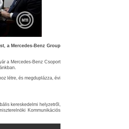
ust, a Mercedes-Benz Group
 gyár a Mercedes-Benz Csoport
zánkban.
oz létre, és megduplázza, évi
ális kereskedelmi helyzetről,
iniszterelnöki Kommunikációs