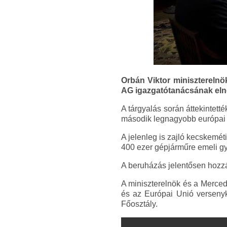
Orbán Viktor minisztereln
AG igazgatótanácsának elnök
A tárgyalás során áttekintet
második legnagyobb európai a
A jelenleg is zajló kecskemé
400 ezer gépjárműre emeli gy
A beruházás jelentősen hozzá
A miniszterelnök és a Merced
és az Európai Unió versenyk
Főosztály.