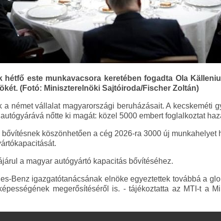
ök hétfő este munkavacsora keretében fogadta Ola Källeni
ét. (Fotó: Miniszterelnöki Sajtóiroda/Fischer Zoltán)
ték a német vállalat magyarországi beruházásait. A kecskeméti
utógyárává nőtte ki magát: közel 5000 embert foglalkoztat ha
ti bővítésnek köszönhetően a cég 2026-ra 3000 új munkahelyet h
ártókapacitását.
járul a magyar autógyártó kapacitás bővítéséhez.
es-Benz igazgatótanácsának elnöke egyeztettek továbbá a glob
épességének megerősítéséről is. - tájékoztatta az MTI-t a M