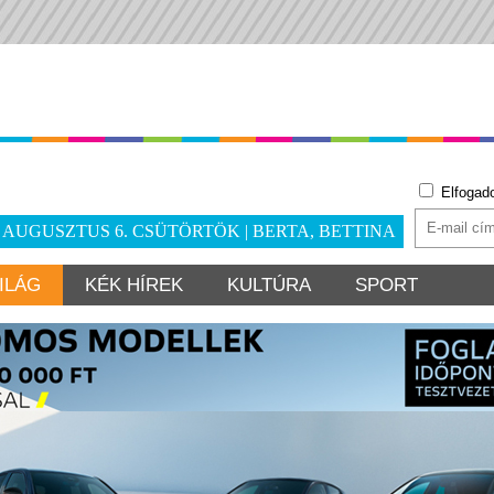
Elfogad
. AUGUSZTUS 6. CSÜTÖRTÖK | BERTA, BETTINA
ILÁG
KÉK HÍREK
KULTÚRA
SPORT