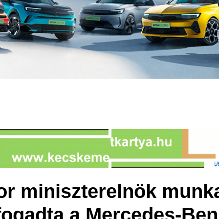
or miniszterelnök munk
fogadta a Mercedes-Be