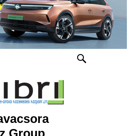
avacsora
nz Group