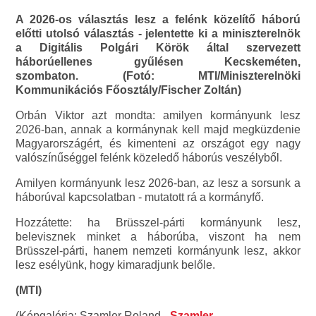
A 2026-os választás lesz a felénk közelítő háború
előtti utolsó választás - jelentette ki a miniszterelnök
a Digitális Polgári Körök által szervezett
háborúellenes gyűlésen Kecskeméten,
szombaton. (Fotó: MTI/Miniszterelnöki
Kommunikációs Főosztály/Fischer Zoltán)
Orbán Viktor azt mondta: amilyen kormányunk lesz
2026-ban, annak a kormánynak kell majd megküzdenie
Magyarországért, és kimenteni az országot egy nagy
valószínűséggel felénk közeledő háborús veszélyből.
Amilyen kormányunk lesz 2026-ban, az lesz a sorsunk a
háborúval kapcsolatban - mutatott rá a kormányfő.
Hozzátette: ha Brüsszel-párti kormányunk lesz,
belevisznek minket a háborúba, viszont ha nem
Brüsszel-párti, hanem nemzeti kormányunk lesz, akkor
lesz esélyünk, hogy kimaradjunk belőle.
(MTI)
(Képgaléria: Szamler Roland -
Szamler