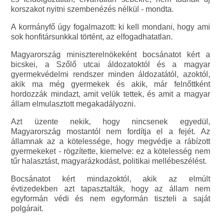
korszakot nyitni szembenézés nélkül - mondta.
A kormányfő úgy fogalmazott: ki kell mondani, hogy ami
sok honfitársunkkal történt, az elfogadhatatlan.
Magyarország miniszterelnökeként bocsánatot kért a
bicskei, a Szőlő utcai áldozatoktól és a magyar
gyermekvédelmi rendszer minden áldozatától, azoktól,
akik ma még gyermekek és akik, már felnőttként
hordozzák mindazt, amit velük tettek, és amit a magyar
állam elmulasztott megakadályozni.
Azt üzente nekik, hogy nincsenek egyedül,
Magyarország mostantól nem fordítja el a fejét. Az
államnak az a kötelessége, hogy megvédje a rábízott
gyermekeket - rögzítette, kiemelve: ez a kötelesség nem
tűr halasztást, magyarázkodást, politikai mellébeszélést.
Bocsánatot kért mindazoktól, akik az elmúlt
évtizedekben azt tapasztalták, hogy az állam nem
egyformán védi és nem egyformán tiszteli a saját
polgárait.