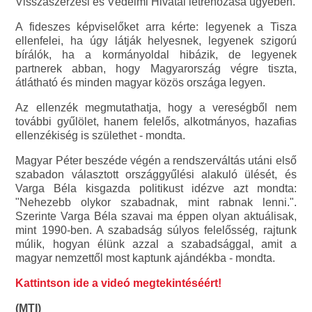
Visszaszerzési és Védelmi Hivatal létrehozása ügyében.
A fideszes képviselőket arra kérte: legyenek a Tisza
ellenfelei, ha úgy látják helyesnek, legyenek szigorú
bírálók, ha a kormányoldal hibázik, de legyenek
partnerek abban, hogy Magyarország végre tiszta,
átlátható és minden magyar közös országa legyen.
Az ellenzék megmutathatja, hogy a vereségből nem
további gyűlölet, hanem felelős, alkotmányos, hazafias
ellenzékiség is születhet - mondta.
Magyar Péter beszéde végén a rendszerváltás utáni első
szabadon választott országgyűlési alakuló ülését, és
Varga Béla kisgazda politikust idézve azt mondta:
"Nehezebb olykor szabadnak, mint rabnak lenni.".
Szerinte Varga Béla szavai ma éppen olyan aktuálisak,
mint 1990-ben. A szabadság súlyos felelősség, rajtunk
múlik, hogyan élünk azzal a szabadsággal, amit a
magyar nemzettől most kaptunk ajándékba - mondta.
Kattintson ide a videó megtekintéséért!
(MTI)