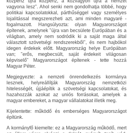
közpénz újra közpénz, a közvagyon újra a nemzet
vagyona lesz". Ahol senki nem gondolhatja többé, hogy
politikai kapcsolatokkal, párthűséggel vagy személyes
lojalitással megszerezheti azt, ami minden magyaré -
fogalmazott. Hangsúlyozta: olyan Magyarországot
építenek, amelynek "újra van becsülete Európában és a
világban, amely nem sodródik ki a saját maga által
választott szövetségi rendszerekből", és nem hajbókol
idegen érdekek előtt. Magyarország helye Európában
van; "erős, megbecsült, saját érdekeit világosan
képviselő" Magyarországot építenek - tette hozzá
Magyar Péter.
Megjegyezte: a nemzeti önrendelkezés kormánya
lesznek, helyreállítják Magyarország nemzetközi
hitelességét, újjáépítik a szövetségi kapcsolatokat, és
hazahozzák azokat az uniós forrásokat, amelyek a
magyar embereket, a magyar vállalatokat illetik meg.
Kijelentette: működő és emberséges Magyarországot
építünk.
A kormányfő kiemelte: ez a Magyarország működő, mert