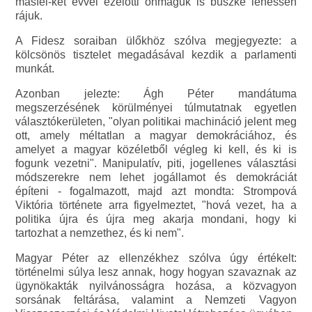
másfél-két évvel ezelőtti önmaguk is büszke lehessen
rájuk.
A Fidesz soraiban ülőkhöz szólva megjegyezte: a
kölcsönös tisztelet megadásával kezdik a parlamenti
munkát.
Azonban jelezte: Ágh Péter mandátuma
megszerzésének körülményei túlmutatnak egyetlen
választókerületen, "olyan politikai machináció jelent meg
ott, amely méltatlan a magyar demokráciához, és
amelyet a magyar közéletből végleg ki kell, és ki is
fogunk vezetni". Manipulatív, piti, jogellenes választási
módszerekre nem lehet jogállamot és demokráciát
építeni - fogalmazott, majd azt mondta: Strompová
Viktória története arra figyelmeztet, "hová vezet, ha a
politika újra és újra meg akarja mondani, hogy ki
tartozhat a nemzethez, és ki nem".
Magyar Péter az ellenzékhez szólva úgy értékelt:
történelmi súlya lesz annak, hogy hogyan szavaznak az
ügynökakták nyilvánosságra hozása, a közvagyon
sorsának feltárása, valamint a Nemzeti Vagyon