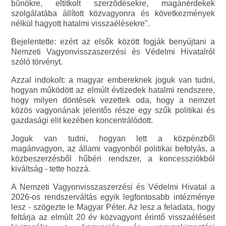
bűnökre, eltitkolt szerződésekre, magánérdekek
szolgálatába állított közvagyonra és következmények
nélkül hagyott hatalmi visszaélésekre".
Bejelentette: ezért az elsők között fogják benyújtani a
Nemzeti Vagyonvisszaszerzési és Védelmi Hivatalról
szóló törvényt.
Azzal indokolt: a magyar embereknek joguk van tudni,
hogyan működött az elmúlt évtizedek hatalmi rendszere,
hogy milyen döntések vezettek oda, hogy a nemzet
közös vagyonának jelentős része egy szűk politikai és
gazdasági elit kezében koncentrálódott.
Joguk van tudni, hogyan lett a közpénzből
magánvagyon, az állami vagyonból politikai befolyás, a
közbeszerzésből hűbéri rendszer, a koncessziókból
kiváltság - tette hozzá.
A Nemzeti Vagyonvisszaszerzési és Védelmi Hivatal a
2026-os rendszerváltás egyik legfontosabb intézménye
lesz - szögezte le Magyar Péter. Az lesz a feladata, hogy
feltárja az elmúlt 20 év közvagyont érintő visszaéléseit