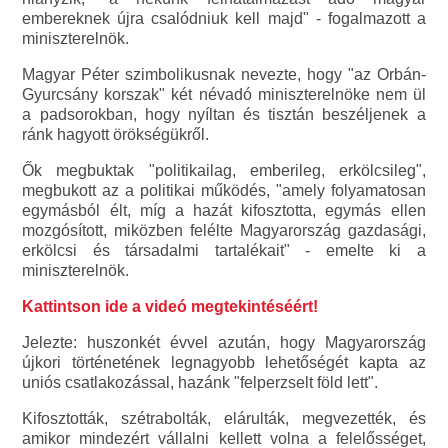
embereknek újra csalódniuk kell majd" - fogalmazott a
miniszterelnök.
Magyar Péter szimbolikusnak nevezte, hogy "az Orbán-
Gyurcsány korszak" két névadó miniszterelnöke nem ül
a padsorokban, hogy nyíltan és tisztán beszéljenek a
ránk hagyott örökségükről.
Ők megbuktak "politikailag, emberileg, erkölcsileg",
megbukott az a politikai működés, "amely folyamatosan
egymásból élt, míg a hazát kifosztotta, egymás ellen
mozgósított, miközben felélte Magyarország gazdasági,
erkölcsi és társadalmi tartalékait" - emelte ki a
miniszterelnök.
Kattintson ide a videó megtekintéséért!
Jelezte: huszonkét évvel azután, hogy Magyarország
újkori történetének legnagyobb lehetőségét kapta az
uniós csatlakozással, hazánk "felperzselt föld lett".
Kifosztották, szétrabolták, elárulták, megvezették, és
amikor mindezért vállalni kellett volna a felelősséget,