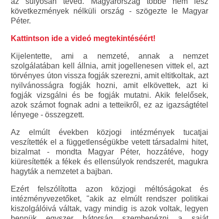
az súlyosan téved. Magyarország többé nem lesz
következmények nélküli ország - szögezte le Magyar
Péter.
Kattintson ide a videó megtekintéséért!
Kijelentette, ami a nemzeté, annak a nemzet
szolgálatában kell állnia, amit jogellenesen vittek el, azt
törvényes úton vissza fogják szerezni, amit eltitkoltak, azt
nyilvánosságra fogják hozni, amit elkövettek, azt ki
fogják vizsgálni és be fogják mutatni. Akik felelősek,
azok számot fognak adni a tetteikről, ez az igazságtétel
lényege - összegzett.
Az elmúlt években közjogi intézmények tucatjai
veszítették el a függetlenségükbe vetett társadalmi hitet,
bizalmat - mondta Magyar Péter, hozzátéve, hogy
kiüresítették a fékek és ellensúlyok rendszerét, magukra
hagyták a nemzetet a bajban.
Ezért felszólította azon közjogi méltóságokat és
intézményvezetőket, "akik az elmúlt rendszer politikai
kiszolgálóivá váltak, vagy mindig is azok voltak, legyen
bennük egyszer bátorság szembenézni a saját