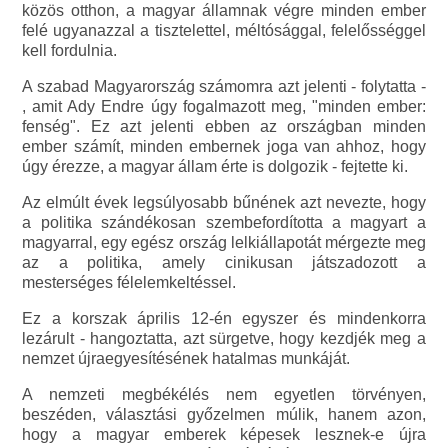
közös otthon, a magyar államnak végre minden ember
felé ugyanazzal a tisztelettel, méltósággal, felelősséggel
kell fordulnia.
A szabad Magyarország számomra azt jelenti - folytatta -
, amit Ady Endre úgy fogalmazott meg, "minden ember:
fenség". Ez azt jelenti ebben az országban minden
ember számít, minden embernek joga van ahhoz, hogy
úgy érezze, a magyar állam érte is dolgozik - fejtette ki.
Az elmúlt évek legsúlyosabb bűnének azt nevezte, hogy
a politika szándékosan szembefordította a magyart a
magyarral, egy egész ország lelkiállapotát mérgezte meg
az a politika, amely cinikusan játszadozott a
mesterséges félelemkeltéssel.
Ez a korszak április 12-én egyszer és mindenkorra
lezárult - hangoztatta, azt sürgetve, hogy kezdjék meg a
nemzet újraegyesítésének hatalmas munkáját.
A nemzeti megbékélés nem egyetlen törvényen,
beszéden, választási győzelmen múlik, hanem azon,
hogy a magyar emberek képesek lesznek-e újra