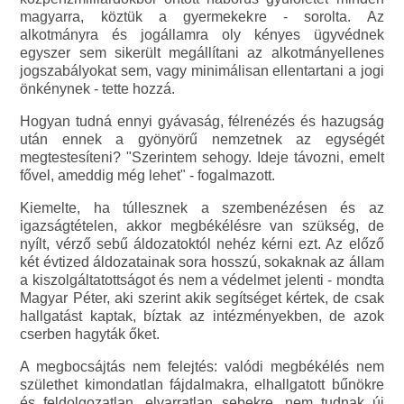
magyarra, köztük a gyermekekre - sorolta. Az
alkotmányra és jogállamra oly kényes ügyvédnek
egyszer sem sikerült megállítani az alkotmányellenes
jogszabályokat sem, vagy minimálisan ellentartani a jogi
önkénynek - tette hozzá.
Hogyan tudná ennyi gyávaság, félrenézés és hazugság
után ennek a gyönyörű nemzetnek az egységét
megtestesíteni? "Szerintem sehogy. Ideje távozni, emelt
fővel, ameddig még lehet" - fogalmazott.
Kiemelte, ha túllesznek a szembenézésen és az
igazságtételen, akkor megbékélésre van szükség, de
nyílt, vérző sebű áldozatoktól nehéz kérni ezt. Az előző
két évtized áldozatainak sora hosszú, sokaknak az állam
a kiszolgáltatottságot és nem a védelmet jelenti - mondta
Magyar Péter, aki szerint akik segítséget kértek, de csak
hallgatást kaptak, bíztak az intézményekben, de azok
cserben hagyták őket.
A megbocsájtás nem felejtés: valódi megbékélés nem
születhet kimondatlan fájdalmakra, elhallgatott bűnökre
és feldolgozatlan, elvarratlan sebekre, nem tudnak új