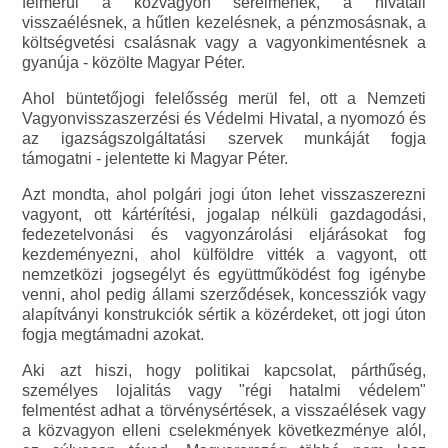
felmerül a közvagyon sérelmének, a hivatali
visszaélésnek, a hűtlen kezelésnek, a pénzmosásnak, a
költségvetési csalásnak vagy a vagyonkimentésnek a
gyanúja - közölte Magyar Péter.
Ahol büntetőjogi felelősség merül fel, ott a Nemzeti
Vagyonvisszaszerzési és Védelmi Hivatal, a nyomozó és
az igazságszolgáltatási szervek munkáját fogja
támogatni - jelentette ki Magyar Péter.
Azt mondta, ahol polgári jogi úton lehet visszaszerezni
vagyont, ott kártérítési, jogalap nélküli gazdagodási,
fedezetelvonási és vagyonzárolási eljárásokat fog
kezdeményezni, ahol külföldre vitték a vagyont, ott
nemzetközi jogsegélyt és együttműködést fog igénybe
venni, ahol pedig állami szerződések, koncessziók vagy
alapítványi konstrukciók sértik a közérdeket, ott jogi úton
fogja megtámadni azokat.
Aki azt hiszi, hogy politikai kapcsolat, párthűség,
személyes lojalitás vagy "régi hatalmi védelem"
felmentést adhat a törvénysértések, a visszaélések vagy
a közvagyon elleni cselekmények következménye alól,