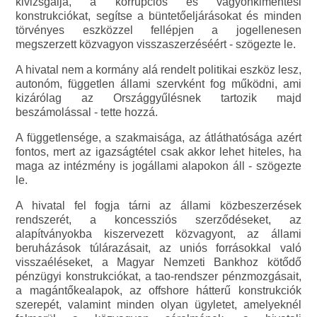
kivizsgálja, a korrupciós és vagyonkimentési
konstrukciókat, segítse a büntetőeljárásokat és minden
törvényes eszközzel fellépjen a jogellenesen
megszerzett közvagyon visszaszerzéséért - szögezte le.
A hivatal nem a kormány alá rendelt politikai eszköz lesz,
autonóm, független állami szervként fog működni, ami
kizárólag az Országgyűlésnek tartozik majd
beszámolással - tette hozzá.
A függetlensége, a szakmaisága, az átláthatósága azért
fontos, mert az igazságtétel csak akkor lehet hiteles, ha
maga az intézmény is jogállami alapokon áll - szögezte
le.
A hivatal fel fogja tárni az állami közbeszerzések
rendszerét, a koncessziós szerződéseket, az
alapítványokba kiszervezett közvagyont, az állami
beruházások túlárazásait, az uniós forrásokkal való
visszaéléseket, a Magyar Nemzeti Bankhoz kötődő
pénzügyi konstrukciókat, a tao-rendszer pénzmozgásait,
a magántőkealapok, az offshore hátterű konstrukciók
szerepét, valamint minden olyan ügyletet, amelyeknél