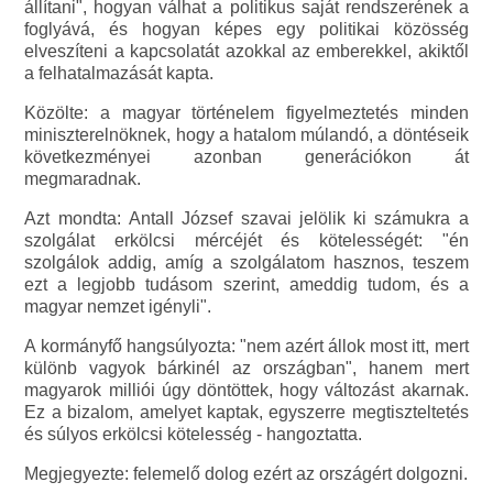
állítani", hogyan válhat a politikus saját rendszerének a
foglyává, és hogyan képes egy politikai közösség
elveszíteni a kapcsolatát azokkal az emberekkel, akiktől
a felhatalmazását kapta.
Közölte: a magyar történelem figyelmeztetés minden
miniszterelnöknek, hogy a hatalom múlandó, a döntéseik
következményei azonban generációkon át
megmaradnak.
Azt mondta: Antall József szavai jelölik ki számukra a
szolgálat erkölcsi mércéjét és kötelességét: "én
szolgálok addig, amíg a szolgálatom hasznos, teszem
ezt a legjobb tudásom szerint, ameddig tudom, és a
magyar nemzet igényli".
A kormányfő hangsúlyozta: "nem azért állok most itt, mert
különb vagyok bárkinél az országban", hanem mert
magyarok milliói úgy döntöttek, hogy változást akarnak.
Ez a bizalom, amelyet kaptak, egyszerre megtiszteltetés
és súlyos erkölcsi kötelesség - hangoztatta.
Megjegyezte: felemelő dolog ezért az országért dolgozni.