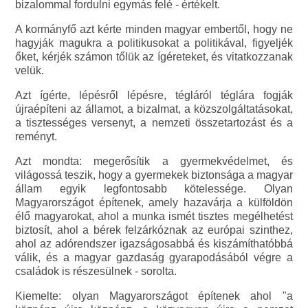
bizalommal fordulni egymás felé - értékelt.
A kormányfő azt kérte minden magyar embertől, hogy ne
hagyják magukra a politikusokat a politikával, figyeljék
őket, kérjék számon tőlük az ígéreteket, és vitatkozzanak
velük.
Azt ígérte, lépésről lépésre, tégláról téglára fogják
újraépíteni az államot, a bizalmat, a közszolgáltatásokat,
a tisztességes versenyt, a nemzeti összetartozást és a
reményt.
Azt mondta: megerősítik a gyermekvédelmet, és
világossá teszik, hogy a gyermekek biztonsága a magyar
állam egyik legfontosabb kötelessége. Olyan
Magyarországot építenek, amely hazavárja a külföldön
élő magyarokat, ahol a munka ismét tisztes megélhetést
biztosít, ahol a bérek felzárkóznak az európai szinthez,
ahol az adórendszer igazságosabbá és kiszámíthatóbbá
válik, és a magyar gazdaság gyarapodásából végre a
családok is részesülnek - sorolta.
Kiemelte: olyan Magyarországot építenek ahol "a