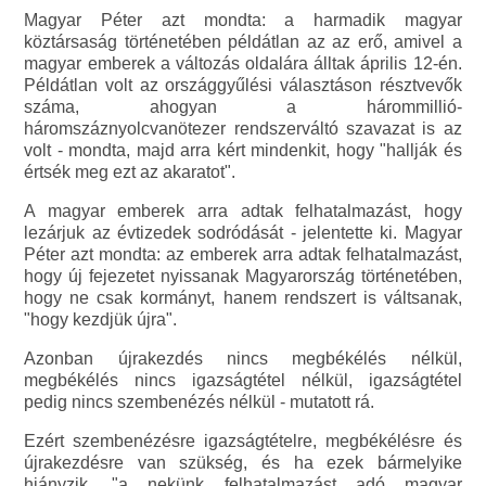
Magyar Péter azt mondta: a harmadik magyar
köztársaság történetében példátlan az az erő, amivel a
magyar emberek a változás oldalára álltak április 12-én.
Példátlan volt az országgyűlési választáson résztvevők
száma, ahogyan a hárommillió-
háromszáznyolcvanötezer rendszerváltó szavazat is az
volt - mondta, majd arra kért mindenkit, hogy "hallják és
értsék meg ezt az akaratot".
A magyar emberek arra adtak felhatalmazást, hogy
lezárjuk az évtizedek sodródását - jelentette ki. Magyar
Péter azt mondta: az emberek arra adtak felhatalmazást,
hogy új fejezetet nyissanak Magyarország történetében,
hogy ne csak kormányt, hanem rendszert is váltsanak,
"hogy kezdjük újra".
Azonban újrakezdés nincs megbékélés nélkül,
megbékélés nincs igazságtétel nélkül, igazságtétel
pedig nincs szembenézés nélkül - mutatott rá.
Ezért szembenézésre igazságtételre, megbékélésre és
újrakezdésre van szükség, és ha ezek bármelyike
hiányzik, "a nekünk felhatalmazást adó magyar