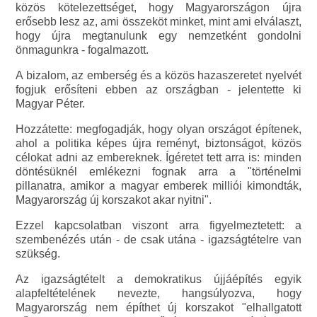
közös kötelezettséget, hogy Magyarországon újra
erősebb lesz az, ami összeköt minket, mint ami elválaszt,
hogy újra megtanulunk egy nemzetként gondolni
önmagunkra - fogalmazott.
A bizalom, az emberség és a közös hazaszeretet nyelvét
fogjuk erősíteni ebben az országban - jelentette ki
Magyar Péter.
Hozzátette: megfogadják, hogy olyan országot építenek,
ahol a politika képes újra reményt, biztonságot, közös
célokat adni az embereknek. Ígéretet tett arra is: minden
döntésüknél emlékezni fognak arra a "történelmi
pillanatra, amikor a magyar emberek milliói kimondták,
Magyarország új korszakot akar nyitni".
Ezzel kapcsolatban viszont arra figyelmeztetett: a
szembenézés után - de csak utána - igazságtételre van
szükség.
Az igazságtételt a demokratikus újjáépítés egyik
alapfeltételének nevezte, hangsúlyozva, hogy
Magyarország nem építhet új korszakot "elhallgatott