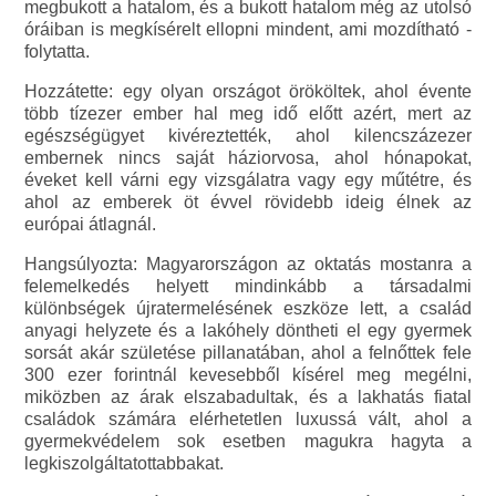
megbukott a hatalom, és a bukott hatalom még az utolsó
óráiban is megkísérelt ellopni mindent, ami mozdítható -
folytatta.
Hozzátette: egy olyan országot örököltek, ahol évente
több tízezer ember hal meg idő előtt azért, mert az
egészségügyet kivéreztették, ahol kilencszázezer
embernek nincs saját háziorvosa, ahol hónapokat,
éveket kell várni egy vizsgálatra vagy egy műtétre, és
ahol az emberek öt évvel rövidebb ideig élnek az
európai átlagnál.
Hangsúlyozta: Magyarországon az oktatás mostanra a
felemelkedés helyett mindinkább a társadalmi
különbségek újratermelésének eszköze lett, a család
anyagi helyzete és a lakóhely döntheti el egy gyermek
sorsát akár születése pillanatában, ahol a felnőttek fele
300 ezer forintnál kevesebből kísérel meg megélni,
miközben az árak elszabadultak, és a lakhatás fiatal
családok számára elérhetetlen luxussá vált, ahol a
gyermekvédelem sok esetben magukra hagyta a
legkiszolgáltatottabbakat.