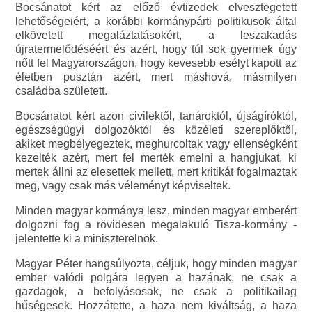
Bocsánatot kért az előző évtizedek elvesztegetett
lehetőségeiért, a korábbi kormánypárti politikusok által
elkövetett megaláztatásokért, a leszakadás
újratermelődéséért és azért, hogy túl sok gyermek úgy
nőtt fel Magyarországon, hogy kevesebb esélyt kapott az
életben pusztán azért, mert máshová, másmilyen
családba született.
Bocsánatot kért azon civilektől, tanároktól, újságíróktól,
egészségügyi dolgozóktól és közéleti szereplőktől,
akiket megbélyegeztek, meghurcoltak vagy ellenségként
kezelték azért, mert fel merték emelni a hangjukat, ki
mertek állni az elesettek mellett, mert kritikát fogalmaztak
meg, vagy csak más véleményt képviseltek.
Minden magyar kormánya lesz, minden magyar emberért
dolgozni fog a rövidesen megalakuló Tisza-kormány -
jelentette ki a miniszterelnök.
Magyar Péter hangsúlyozta, céljuk, hogy minden magyar
ember valódi polgára legyen a hazának, ne csak a
gazdagok, a befolyásosak, ne csak a politikailag
hűségesek. Hozzátette, a haza nem kiváltság, a haza