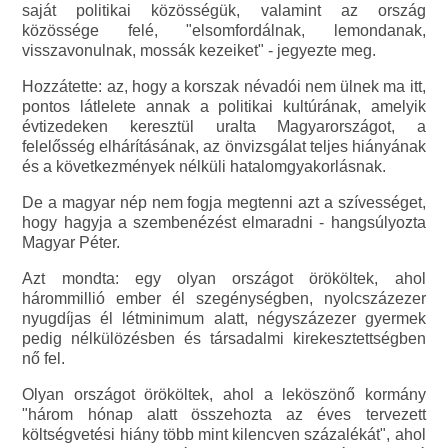
saját politikai közösségük, valamint az ország
közössége felé, "elsomfordálnak, lemondanak,
visszavonulnak, mossák kezeiket" - jegyezte meg.
Hozzátette: az, hogy a korszak névadói nem ülnek ma itt,
pontos látlelete annak a politikai kultúrának, amelyik
évtizedeken keresztül uralta Magyarországot, a
felelősség elhárításának, az önvizsgálat teljes hiányának
és a következmények nélküli hatalomgyakorlásnak.
De a magyar nép nem fogja megtenni azt a szívességet,
hogy hagyja a szembenézést elmaradni - hangsúlyozta
Magyar Péter.
Azt mondta: egy olyan országot örököltek, ahol
hárommillió ember él szegénységben, nyolcszázezer
nyugdíjas él létminimum alatt, négyszázezer gyermek
pedig nélkülözésben és társadalmi kirekesztettségben
nő fel.
Olyan országot örököltek, ahol a leköszönő kormány
"három hónap alatt összehozta az éves tervezett
költségvetési hiány több mint kilencven százalékát", ahol