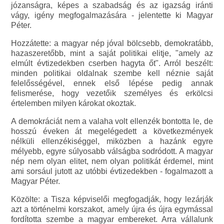
józanságra, képes a szabadság és az igazság iránti
vágy, igény megfogalmazására - jelentette ki Magyar
Péter.
Hozzátette: a magyar nép jóval bölcsebb, demokratább,
hazaszeretőbb, mint a saját politikai elitje, "amely az
elmúlt évtizedekben cserben hagyta őt". Arról beszélt:
minden politikai oldalnak szembe kell néznie saját
felelősségével, ennek első lépése pedig annak
felismerése, hogy vezetőik személyes és erkölcsi
értelemben milyen károkat okoztak.
A demokráciát nem a valaha volt ellenzék bontotta le, de
hosszú éveken át megelégedett a következmények
nélküli ellenzékiséggel, miközben a hazánk egyre
mélyebb, egyre súlyosabb válságba sodródott. A magyar
nép nem olyan elitet, nem olyan politikát érdemel, mint
ami sorsául jutott az utóbbi évtizedekben - fogalmazott a
Magyar Péter.
Közölte: a Tisza képviselői megfogadják, hogy lezárják
azt a történelmi korszakot, amely újra és újra egymással
fordította szembe a magyar embereket. Arra vállalunk