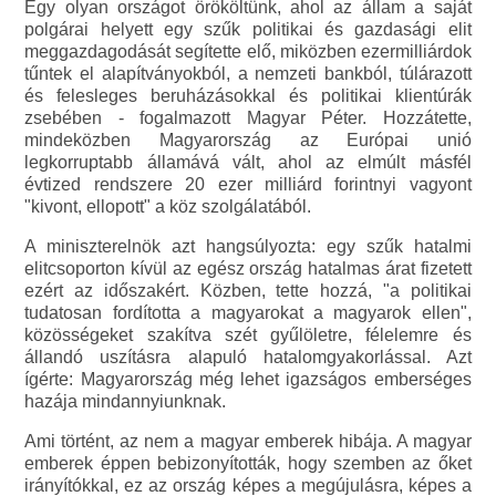
Egy olyan országot örököltünk, ahol az állam a saját
polgárai helyett egy szűk politikai és gazdasági elit
meggazdagodását segítette elő, miközben ezermilliárdok
tűntek el alapítványokból, a nemzeti bankból, túlárazott
és felesleges beruházásokkal és politikai klientúrák
zsebében - fogalmazott Magyar Péter. Hozzátette,
mindeközben Magyarország az Európai unió
legkorruptabb államává vált, ahol az elmúlt másfél
évtized rendszere 20 ezer milliárd forintnyi vagyont
"kivont, ellopott" a köz szolgálatából.
A miniszterelnök azt hangsúlyozta: egy szűk hatalmi
elitcsoporton kívül az egész ország hatalmas árat fizetett
ezért az időszakért. Közben, tette hozzá, "a politikai
tudatosan fordította a magyarokat a magyarok ellen",
közösségeket szakítva szét gyűlöletre, félelemre és
állandó uszításra alapuló hatalomgyakorlással. Azt
ígérte: Magyarország még lehet igazságos emberséges
hazája mindannyiunknak.
Ami történt, az nem a magyar emberek hibája. A magyar
emberek éppen bebizonyították, hogy szemben az őket
irányítókkal, ez az ország képes a megújulásra, képes a