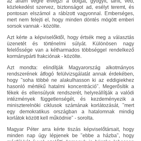
az állam végre elvégzi a dolgát, gyógyít, tanít, véd,
közlekedést szervez, biztonságot ad, esélyt teremt, és
pontosan elszámol a rábízott vagyonnal. Emberséges,
mert nem felejti el, hogy minden döntés mögött emberi
sorsok vannak - közölte.
Azt kérte a képviselőktől, hogy értsék meg a választás
üzenetét és történelmi súlyát. Különösen nagy
felelőssége van a kétharmados többséggel rendelkező
kormánypárti frakciónak - közölte.
Azt mondta: elindítják Magyarország alkotmányos
rendszerének átfogó felülvizsgálatát annak érdekében,
hogy "soha többé ne alakulhasson ki az eddigiekhez
hasonló mértékű hatalmi koncentráció". Megerősítik a
fékek és ellensúlyok rendszerét, helyreállítják a valódi
intézmények függetlenségét, és kezdeményezik a
miniszterelnöki ciklusok számának korlátozását, "mert
egy demokratikus országban a hatalomnak mindig
korlátok között kell működnie" - sorolta.
Magyar Péter arra kérte tiszás képviselőtársait, hogy
minden nap úgy lépjenek be "ebbe a házba", hogy