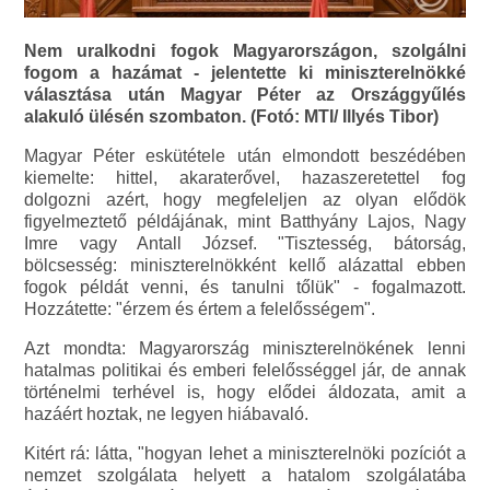
Nem uralkodni fogok Magyarországon, szolgálni
fogom a hazámat - jelentette ki miniszterelnökké
választása után Magyar Péter az Országgyűlés
alakuló ülésén szombaton. (Fotó: MTI/ Illyés Tibor)
Magyar Péter eskütétele után elmondott beszédében
kiemelte: hittel, akaraterővel, hazaszeretettel fog
dolgozni azért, hogy megfeleljen az olyan elődök
figyelmeztető példájának, mint Batthyány Lajos, Nagy
Imre vagy Antall József. "Tisztesség, bátorság,
bölcsesség: miniszterelnökként kellő alázattal ebben
fogok példát venni, és tanulni tőlük" - fogalmazott.
Hozzátette: "érzem és értem a felelősségem".
Azt mondta: Magyarország miniszterelnökének lenni
hatalmas politikai és emberi felelősséggel jár, de annak
történelmi terhével is, hogy elődei áldozata, amit a
hazáért hoztak, ne legyen hiábavaló.
Kitért rá: látta, "hogyan lehet a miniszterelnöki pozíciót a
nemzet szolgálata helyett a hatalom szolgálatába