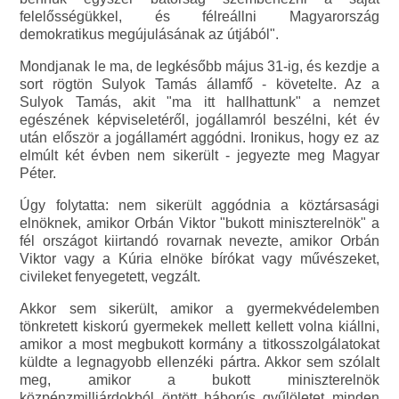
felelősségükkel, és félreállni Magyarország
demokratikus megújulásának az útjából".
Mondjanak le ma, de legkésőbb május 31-ig, és kezdje a
sort rögtön Sulyok Tamás államfő - követelte. Az a
Sulyok Tamás, akit "ma itt hallhattunk" a nemzet
egészének képviseletéről, jogállamról beszélni, két év
után először a jogállamért aggódni. Ironikus, hogy ez az
elmúlt két évben nem sikerült - jegyezte meg Magyar
Péter.
Úgy folytatta: nem sikerült aggódnia a köztársasági
elnöknek, amikor Orbán Viktor "bukott miniszterelnök" a
fél országot kiirtandó rovarnak nevezte, amikor Orbán
Viktor vagy a Kúria elnöke bírókat vagy művészeket,
civileket fenyegetett, vegzált.
Akkor sem sikerült, amikor a gyermekvédelemben
tönkretett kiskorú gyermekek mellett kellett volna kiállni,
amikor a most megbukott kormány a titkosszolgálatokat
küldte a legnagyobb ellenzéki pártra. Akkor sem szólalt
meg, amikor a bukott miniszterelnök
közpénzmilliárdokból öntött háborús gyűlöletet minden