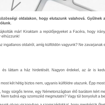
 közösségi oldalakon, hogy elutazunk valahová. Gyűlnek 
rólunk.
jkolták már! Kiraktam a repülőjegyeket a Facéra, hogy irá
gy elhúzzunk!
z ingatlanos oldalról, amíg külföldön vagyunk? Ne zavarjanak e
, és láttam a ház hirdetését. Nagyon érdekel, az ár is ked
most két hétig biztos nem, ugyanis külföldre utazunk. Épp most 
, hogy sürgős lenne, egy Németországban élő barátom kért me
. Nem tudná egy szomszéd megmutatni? Vagy túl bonyolult a be
yunk olyan viszonyban a szomszédokkal, hogy megkérjük őket.