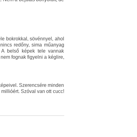
ele bokrokkal, sövénnyel, ahol
on nincs redőny, sima műanyag
. A belső képek tele vannak
nem fognak figyelni a kéglire,
t képeivel. Szerencsére minden
illióért. Szóval van ott cucc!