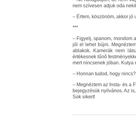
nem szívesen adjuk oda nekik
– Értem, köszönöm, akkor jó u
***
– Figyelj, spanom, mondom a t
jól el lehet bújni. Megnézte
ablakok. Kamerák nem látsz
értékesnek tűnő festményekkel
mert nincsenek jóban. Kutya 
– Honnan tudod, hogy nincs?
– Megnéztem az Insta- és a Fa
bejegyzésük nyilvános. Az is,
Sok sikert!