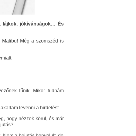
a lájkok, jókívánságok… És
ny Malibu! Még a szomszéd is
miatt.
vezőnek tűnik. Mikor tudnám
akartam levenni a hirdetést.
g, hogy nézzek körül, és már
jutás?
 Nem a bejutás bonyolult, de