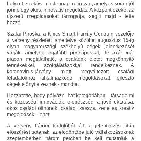
helyzet, szokás, mindennapi rutin van, amelyek során jól
jönne egy okos, innovatív megoldás. A központ ezeket az
újszerű megoldásokat támogatja, segíti majd - tette
hozzá.
Szalai Piroska, a Kincs Smart Family Centrum vezetője
a verseny részleteit ismertetve közölte: augusztus 15-ig
olyan magyarországi székhelyű cégek jelentkezését
várják, amelyek legalább prototípussal, de akár már
piacon megtalálható, a családok életét megkönnyítő
termékekkel, szolgálatásokkal rendelkeznek. A
koronavírus-járvány miatt megváltozott családi
feladatokhoz alkalmazkodó megoldásokat fejlesztő
cégek előnyt élveznek - mondta.
Hozzátette, hogy pályázni hat kategóriában - társadalmi
és közösségi innovációk, e-egészség, a jövő oktatása,
okos családi otthonok, családi kassza, zene és kreatív
megoldások - lehet.
A verseny három fordulóból áll: a jelentkezés után
előszűrést tartanak, az elődöntőbe jutó vállalkozásoknak
szeptemberben három percben be kell mutatniuk a