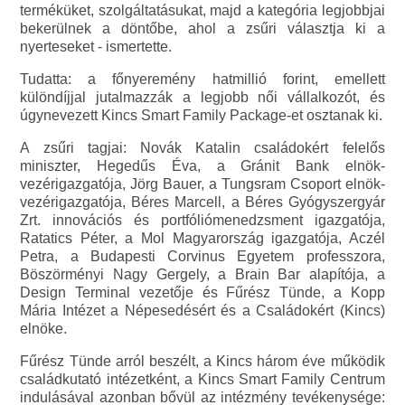
terméküket, szolgáltatásukat, majd a kategória legjobbjai
bekerülnek a döntőbe, ahol a zsűri választja ki a
nyerteseket - ismertette.
Tudatta: a főnyeremény hatmillió forint, emellett
különdíjjal jutalmazzák a legjobb női vállalkozót, és
úgynevezett Kincs Smart Family Package-et osztanak ki.
A zsűri tagjai: Novák Katalin családokért felelős
miniszter, Hegedűs Éva, a Gránit Bank elnök-
vezérigazgatója, Jörg Bauer, a Tungsram Csoport elnök-
vezérigazgatója, Béres Marcell, a Béres Gyógyszergyár
Zrt. innovációs és portfóliómenedzsment igazgatója,
Ratatics Péter, a Mol Magyarország igazgatója, Aczél
Petra, a Budapesti Corvinus Egyetem professzora,
Böszörményi Nagy Gergely, a Brain Bar alapítója, a
Design Terminal vezetője és Fűrész Tünde, a Kopp
Mária Intézet a Népesedésért és a Családokért (Kincs)
elnöke.
Fűrész Tünde arról beszélt, a Kincs három éve működik
családkutató intézetként, a Kincs Smart Family Centrum
indulásával azonban bővül az intézmény tevékenysége: