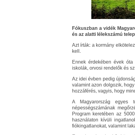
Fókuszban a vidék Magyaro
és az alatti lélekszámú tel
Azt írták: a kormány elkötele
kell.
Ennek érdekében évek óta tá
iskolák, orvosi rendelők és szo
Az idei évben pedig újdonság
valamint azon dolgozik, hogy
hozzáférés, vagyis, hogy min
A Magyarország egyes ter
népességszámának megőrzés
Program keretében az 5000 f
használaton kívüli ingatlano
fiókingatlanokat, valamint la