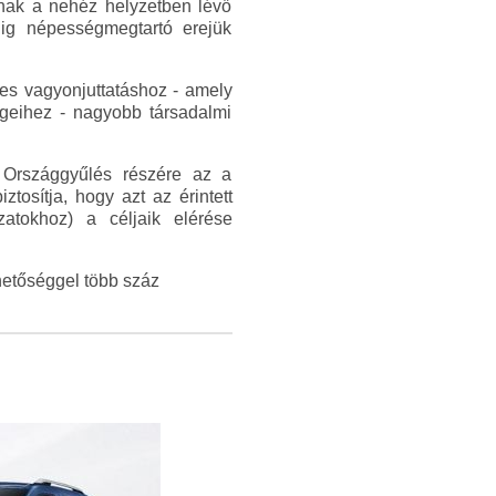
tnak a nehéz helyzetben lévő
edig népességmegtartó erejük
nes vagyonjuttatáshoz - amely
égeihez - nagyobb társadalmi
 Országgyűlés részére az a
tosítja, hogy azt az érintett
atokhoz) a céljaik elérése
ehetőséggel több száz