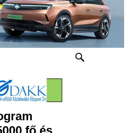
rogram
5000 fő és