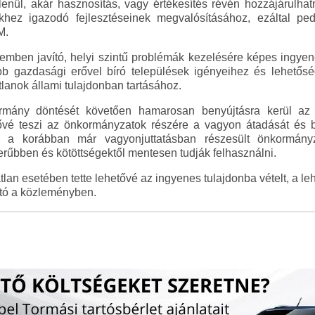
lenül, akár hasznosítás, vagy értékesítés révén hozzájárulha
ekhez igazodó fejlesztéseinek megvalósításához, ezáltal p
M.
emben javító, helyi szintű problémák kezelésére képes ingye
b gazdasági erővel bíró települések igényeihez és lehetős
tlanok állami tulajdonban tartásához.
kormány döntését követően hamarosan benyújtásra kerül az
ővé teszi az önkormányzatok részére a vagyon átadását és biz
 a korábban már vagyonjuttatásban részesült önkormányz
rűbben és kötöttségektől mentesen tudják felhasználni.
lan esetében tette lehetővé az ingyenes tulajdonba vételt, a l
ató a közleményben.