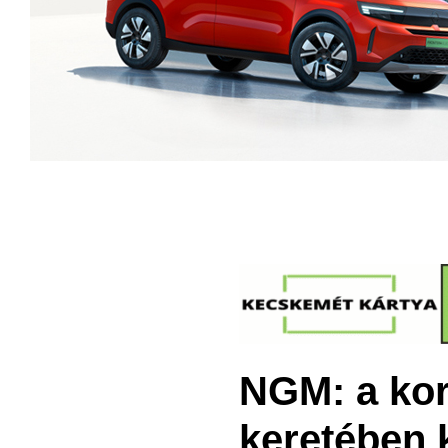
NGM: a ko
keretében 