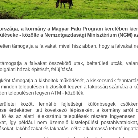
rszága, a kormány a Magyar Falu Program keretében kiem
epüléseke - közölte a Nemzetgazdasági Minisztérium (NGM) az
zetten támogatja a falvakat, mivel hisz abban, hogy a falvakat n
mogatja a falvakat összekötő utak, belterületi utcák, vala
lgálati házak építését, felújítását.
ként támogatja a kisboltok működését, a kiskocsmák fenntartásá
 minden településen biztosított legyen a lakosság számára a 
den településen legyen ATM - közölték.
ületei között fennálló fejlettségi különbségek csökke
e érdekében tett következő lépéseként a kormány arról d
ő és az alatti lélekszámú települések részére ingyenesen ju
kat, így például nem üzemelő kistelepülési postahivatalokat
kásokat, lakóházakat és lakhatási célra alkalmassá tehető ingatl