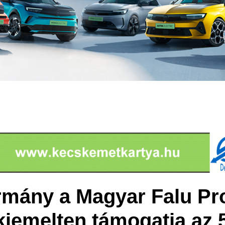
rmány a Magyar Falu P
kiemelten támogatja az 