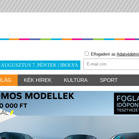
Elfogadom az
Adatvédelmi
. AUGUSZTUS 7. PÉNTEK | IBOLYA
ILÁG
KÉK HÍREK
KULTÚRA
SPORT