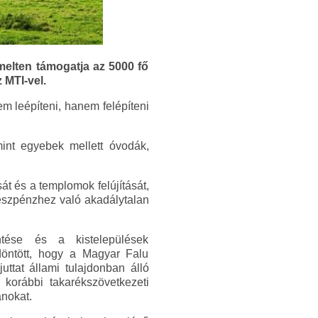
elten támogatja az 5000 fő
 MTI-vel.
em leépíteni, hanem felépíteni
mint egyebek mellett óvodák,
t és a templomok felújítását,
készpénzhez való akadálytalan
ntése és a kistelepülések
öntött, hogy a Magyar Falu
ttat állami tulajdonban álló
, korábbi takarékszövetkezeti
anokat.