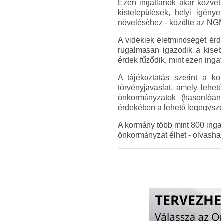
Ezen ingatlanok akár közvet
kistelepülések, helyi igény
növeléséhez - közölte az NG
A vidékiek életminőségét érd
rugalmasan igazodik a kiseb
érdek fűződik, mint ezen inga
A tájékoztatás szerint a 
törvényjavaslat, amely lehet
önkormányzatok (hasonlóan
érdekében a lehető legegysze
A kormány több mint 800 ingat
önkormányzat élhet - olvash