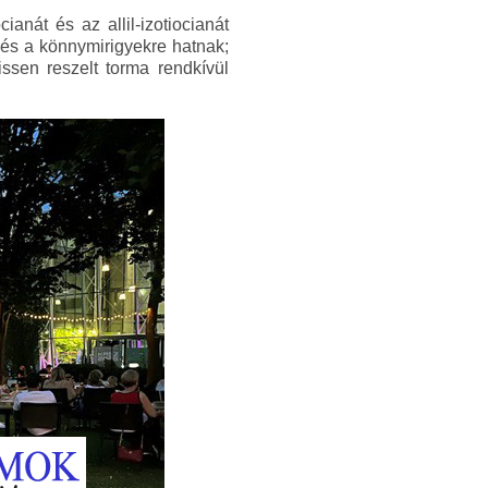
anát és az allil-izotiocianát
és a könnymirigyekre hatnak;
issen reszelt torma rendkívül