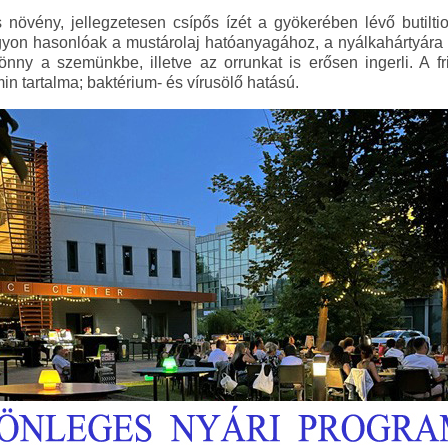
vény, jellegzetesen csípős ízét a gyökerében lévő butiltioci
yon hasonlóak a mustárolaj hatóanyagához, a nyálkahártyára 
önny a szemünkbe, illetve az orrunkat is erősen ingerli. A fr
n tartalma; baktérium- és vírusölő hatású.