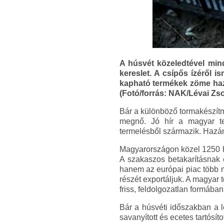
A húsvét közeledtével min
kereslet. A csípős ízéről 
kapható termékek zöme haza
(Fotó/forrás: NAK/Lévai Zso
Bár a különböző tormakészítm
megnő. Jó hír a magyar t
termelésből származik. Hazán
Magyarországon közel 1250 he
A szakaszos betakarításnak 
hanem az európai piac több m
részét exportáljuk. A magyar
friss, feldolgozatlan formában
Bár a húsvéti időszakban a le
savanyított és ecetes tartósít