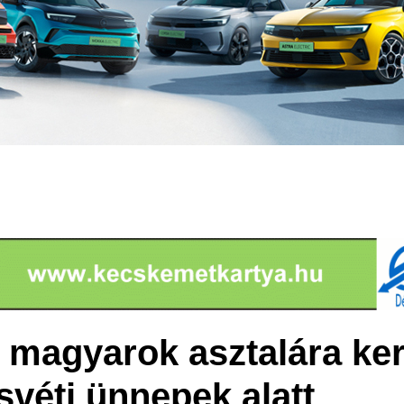
magyarok asztalára ker
svéti ünnepek alatt