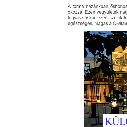
A torma hazánkban őshonos nö
okozza. Ezen vegyületek nag
fogyasztáskor ezért szökik k
egészséges, magas a C-vitami