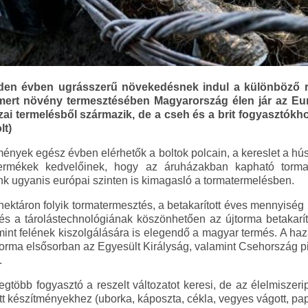
den évben ugrásszerű növekedésnek indul a különböző re
ismert növény termesztésében Magyarország élen jár az E
i termelésből származik, de a cseh és a brit fogyasztókhoz
lt)
ények egész évben elérhetők a boltok polcain, a kereslet a húsv
ermékek kedvelőinek, hogy az áruházakban kapható torma
k ugyanis európai szinten is kimagasló a tormatermelésben.
ktáron folyik tormatermesztés, a betakarított éves mennyiség 1
és a tárolástechnológiának köszönhetően az újtorma betakarí
int felének kiszolgálására is elegendő a magyar termés. A haz
 torma elsősorban az Egyesült Királyság, valamint Csehország p
.
gtöbb fogyasztó a reszelt változatot keresi, de az élelmiszerip
ott készítményekhez (uborka, káposzta, cékla, vegyes vágott, pap