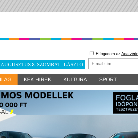
Elfogadom az
Adatvéde
. AUGUSZTUS 8. SZOMBAT | LÁSZLÓ
ILÁG
KÉK HÍREK
KULTÚRA
SPORT