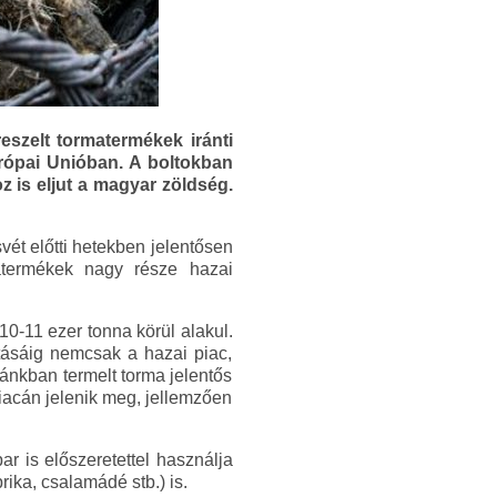
szelt tormatermékek iránti
urópai Unióban. A boltokban
 is eljut a magyar zöldség.
ét előtti hetekben jelentősen
termékek nagy része hazai
0-11 ezer tonna körül alakul.
tásáig nemcsak a hazai piac,
ánkban termelt torma jelentős
iacán jelenik meg, jellemzően
ar is előszeretettel használja
rika, csalamádé stb.) is.