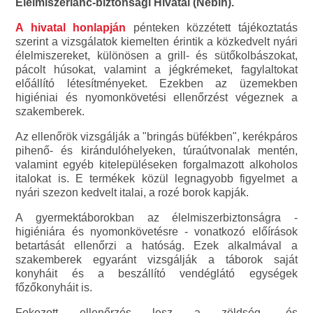
Élelmiszerlánc-biztonsági Hivatal (Nébih).
A hivatal honlapján
pénteken közzétett tájékoztatás
szerint a vizsgálatok kiemelten érintik a közkedvelt nyári
élelmiszereket, különösen a grill- és sütőkolbászokat,
pácolt húsokat, valamint a jégkrémeket, fagylaltokat
előállító létesítményeket. Ezekben az üzemekben
higiéniai és nyomonkövetési ellenőrzést végeznek a
szakemberek.
Az ellenőrök vizsgálják a "bringás büfékben", kerékpáros
pihenő- és kirándulóhelyeken, túraútvonalak mentén,
valamint egyéb kitelepüléseken forgalmazott alkoholos
italokat is. E termékek közül legnagyobb figyelmet a
nyári szezon kedvelt italai, a rozé borok kapják.
A gyermektáborokban az élelmiszerbiztonságra -
higiéniára és nyomonkövetésre - vonatkozó előírások
betartását ellenőrzi a hatóság. Ezek alkalmával a
szakemberek egyaránt vizsgálják a táborok saját
konyháit és a beszállító vendéglátó egységek
főzőkonyháit is.
Fokozott ellenőrzés lesz a zöldség- és