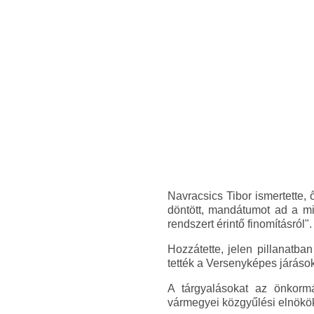
Navracsics Tibor ismertette,
döntött, mandátumot ad a mi
rendszert érintő finomításról".
Hozzátette, jelen pillanatba
tették a Versenyképes járáso
A tárgyalásokat az önkormá
vármegyei közgyűlési elnökökk