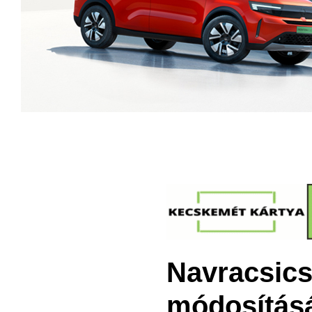
Navracsics
módosításá