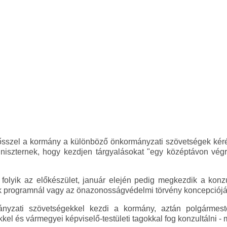
 ősszel a kormány a különböző önkormányzati szövetségek kéré
niszternek, hogy kezdjen tárgyalásokat "egy középtávon vég
n folyik az előkészület, január elején pedig megkezdik a konz
k programnál vagy az önazonosságvédelmi törvény koncepcióján
nyzati szövetségekkel kezdi a kormány, aztán polgármester
el és vármegyei képviselő-testületi tagokkal fog konzultálni - 