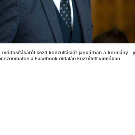
módosításáról kezd konzultációt januárban a kormány - je
zter szombaton a Facebook-oldalán közzétett videóban.