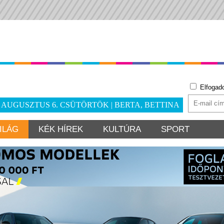
Elfogad
. AUGUSZTUS 6. CSÜTÖRTÖK | BERTA, BETTINA
ILÁG
KÉK HÍREK
KULTÚRA
SPORT