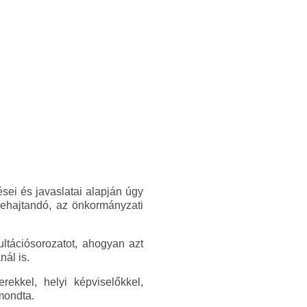
sei és javaslatai alapján úgy
rehajtandó, az önkormányzati
ultációsorozatot, ahogyan azt
ál is.
ekkel, helyi képviselőkkel,
mondta.