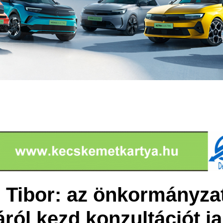
 Tibor: az önkormányzat
ról kezd konzultációt j