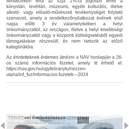
Mindezeken felül az szja 1%-ra jogosult lehet a
könyvtári, levéltári, múzeumi, egyéb kulturális, illetve
alkotó- vagy előadó-művészeti tevékenységet folytató
szervezet, amely a rendelkezőnyilatkozat évének első
napja előtti 3 év valamelyikében a helyi
önkormányzattól, az országos, illetve a helyi kisebbségi
önkormányzattól vagy a központi költségvetésből egyedi
támogatásban részesült, és nem tartozik az előző
kategóriákba.
Az érintetteknek érdemes átnézni a NAV honlapján a 26-
os számú információs füzetet, amely itt érhető el:
https://nav.gov.hu/ugyfeliranytu/nezzen-
utana/inf_fuz/informacios-fuzetek---2024