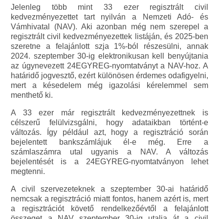
Jelenleg több mint 33 ezer regisztrált civil
kedvezményezettet tart nyilván a Nemzeti Adó- és
Vámhivatal (NAV). Aki azonban még nem szerepel a
regisztrált civil kedvezményezettek listáján, és 2025-ben
szeretne a felajánlott szja 1%-ból részesülni, annak
2024. szeptember 30-ig elektronikusan kell benyújtania
az úgynevezett 24EGYREG-nyomtatványt a NAV-hoz. A
határidő jogvesztő, ezért különösen érdemes odafigyelni,
mert a késedelem még igazolási kérelemmel sem
menthető ki.
A 33 ezer már regisztrált kedvezményezettnek is
célszerű felülvizsgálni, hogy adataikban történt-e
változás. Így például azt, hogy a regisztráció során
bejelentett bankszámlájuk él-e még. Erre a
számlaszámra utal ugyanis a NAV. A változás
bejelentését is a 24EGYREG-nyomtatványon lehet
megtenni.
A civil szervezeteknek a szeptember 30-ai határidő
nemcsak a regisztráció miatt fontos, hanem azért is, mert
a regisztrációt követő rendelkezőévtől a felajánlott
összeget a NAV szeptember 30-ig utalja át a civil