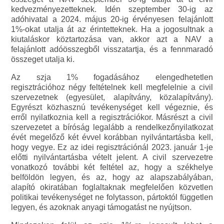
kedvezményezetteknek. Idén szeptember 30-ig az
adóhivatal a 2024. május 20-ig érvényesen felajánlott
1%-okat utalja át az érintetteknek. Ha a jogosultnak a
kiutaláskor köztartozása van, akkor azt a NAV a
felajánlott adóösszegből visszatartja, és a fennmaradó
összeget utalja ki.
Az szja 1% fogadásához elengedhetetlen
regisztrációhoz négy feltételnek kell megfelelnie a civil
szervezetnek (egyesület, alapítvány, közalapítvány).
Egyrészt közhasznú tevékenységet kell végeznie, és
erről nyilatkoznia kell a regisztrációkor. Másrészt a civil
szervezetet a bíróság legalább a rendelkezőnyilatkozat
évét megelőző két évvel korábban nyilvántartásba kell,
hogy vegye. Ez az idei regisztrációnál 2023. január 1-je
előtti nyilvántartásba vételt jelent. A civil szervezetre
vonatkozó további két feltétel az, hogy a székhelye
belföldön legyen, és az, hogy az alapszabályában,
alapító okiratában foglaltaknak megfelelően közvetlen
politikai tevékenységet ne folytasson, pártoktól független
legyen, és azoknak anyagi támogatást ne nyújtson.