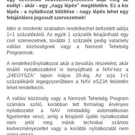
esélyt - akár - egy „nagy lépés" megtételére. Ez a kis
lépés - a nyilatkozat kitöltése - nagy lépés lehet egy
felajánlásra jogosult szervezetnek!
Idén is mindenki szabadon rendelkezhet befizetett adója
1+1 százalékáról. Az egyik 1 százalék felajánlható egy
civil szervezetnek, további 1 százalék pedig valamely
vallási közösségnek vagy a Nemzeti Tehetség
Programnak.
A rendelkezőnyilatkozat akár a bevallás részeként, akár
önálló nyilatkozatként is benyújtható a NAV-hoz a
„24EGYSZA" lapon május 20-áig. Az szja 1+1
százalékáról legegyszerűbben a NAV eSZJA felületén
lehet rendelkezni.
A vallási közösség vagy a Nemzeti Tehetség Program
számára szóló, korábban tett formailag érvényes
nyilatkozatot a NAV mindaddig automatikusan
figyelembe veszi, amíg a felajánló újabb nyilatkozattal
nem jelöl meg másik technikai számos
kedvezményezettet vagy a korábbi nyilatkozatát nem
vonja vissza.