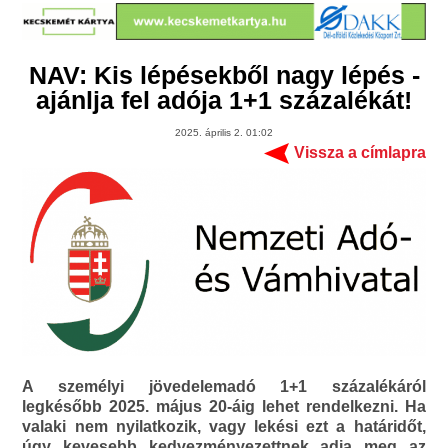
NAV: Kis lépésekből nagy lépés -
ajánlja fel adója 1+1 százalékát!
2025. április 2. 01:02
Vissza a címlapra
A személyi jövedelemadó 1+1 százalékáról
legkésőbb 2025. május 20-áig lehet rendelkezni. Ha
valaki nem nyilatkozik, vagy lekési ezt a határidőt,
úgy kevesebb kedvezményezettnek adja meg az