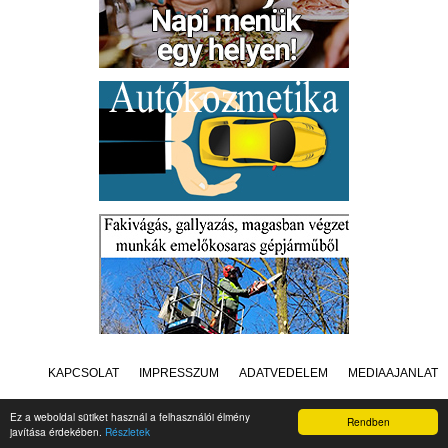
KAPCSOLAT
IMPRESSZUM
ADATVÉDELEM
MÉDIAAJÁNLAT
Ez a weboldal sütiket használ a felhasználói élmény
Rendben
javítása érdekében.
Részletek
Készítette:
Raster Studio