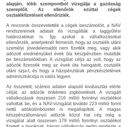
alapján, több szempontból vizsgálja a gazdaság
szereplőit. Az ellenőrök ezúttal cégek
osztalékfizetéseit ellenőrizték.
A revizorok összevetették a cégek beszámolóit, a NAV
rendszereinek adatait és vizsgálták a taggyűlési
határozatokat is. Így azokat a vállalkozásokat
ellenőrizék, amelyeknél felmerült, hogy az osztalék utáni
személyi jövedelemadót nem fizették meg, vagy akik
adózott eredményüket évek óta készpénzben mutatták
be beszámolóikban. A vizsgálat célja az volt, hogy az
adózók fizessék meg az évek óta halogatott, osztalék
utáni szja-t, és hogy a házipénztárak pénzkészletének
adminisztrációja is valós legyen.
Az összetett, számos adaton alapuló kiválasztás elérte
célját, az adózók önkéntes jogkövetését. A vizsgált
vállalkozások összesen 216 millió forintnyi osztalékot
vallottak be, és a NAV-vizsgálat további 223 millió forint
nettó adókülönbözetet is megállapított. A magas
készpénzállományú adózók közül hat cég még a
vizsgálat alatt összesen 179 millió forintnyi osztalékot
fizetett a tagoknak, három vállalkozás pedig rendezte a