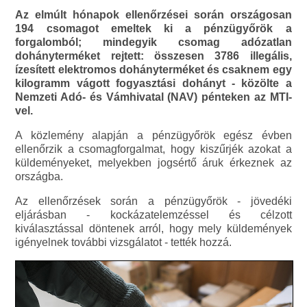
Az elmúlt hónapok ellenőrzései során országosan
194 csomagot emeltek ki a pénzügyőrök a
forgalomból; mindegyik csomag adózatlan
dohányterméket rejtett: összesen 3786 illegális,
ízesített elektromos dohányterméket és csaknem egy
kilogramm vágott fogyasztási dohányt - közölte a
Nemzeti Adó- és Vámhivatal (NAV) pénteken az MTI-
vel.
A közlemény alapján a pénzügyőrök egész évben
ellenőrzik a csomagforgalmat, hogy kiszűrjék azokat a
küldeményeket, melyekben jogsértő áruk érkeznek az
országba.
Az ellenőrzések során a pénzügyőrök - jövedéki
eljárásban - kockázatelemzéssel és célzott
kiválasztással döntenek arról, hogy mely küldemények
igényelnek további vizsgálatot - tették hozzá.