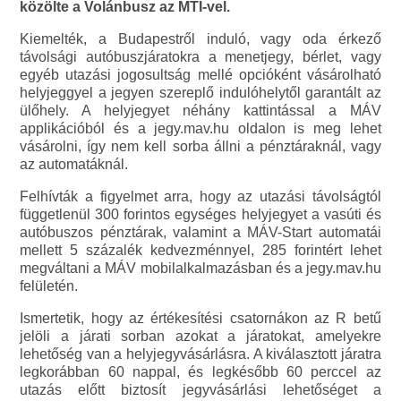
közölte a Volánbusz az MTI-vel.
Kiemelték, a Budapestről induló, vagy oda érkező
távolsági autóbuszjáratokra a menetjegy, bérlet, vagy
egyéb utazási jogosultság mellé opcióként vásárolható
helyjeggyel a jegyen szereplő indulóhelytől garantált az
ülőhely. A helyjegyet néhány kattintással a MÁV
applikációból és a jegy.mav.hu oldalon is meg lehet
vásárolni, így nem kell sorba állni a pénztáraknál, vagy
az automatáknál.
Felhívták a figyelmet arra, hogy az utazási távolságtól
függetlenül 300 forintos egységes helyjegyet a vasúti és
autóbuszos pénztárak, valamint a MÁV-Start automatái
mellett 5 százalék kedvezménnyel, 285 forintért lehet
megváltani a MÁV mobilalkalmazásban és a jegy.mav.hu
felületén.
Ismertetik, hogy az értékesítési csatornákon az R betű
jelöli a járati sorban azokat a járatokat, amelyekre
lehetőség van a helyjegyvásárlásra. A kiválasztott járatra
legkorábban 60 nappal, és legkésőbb 60 perccel az
utazás előtt biztosít jegyvásárlási lehetőséget a