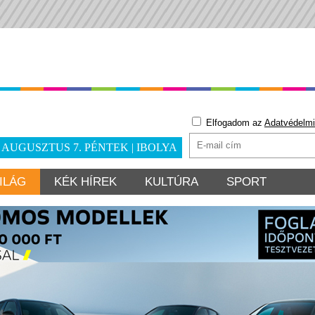
Elfogadom az
Adatvédelmi
. AUGUSZTUS 7. PÉNTEK | IBOLYA
ILÁG
KÉK HÍREK
KULTÚRA
SPORT