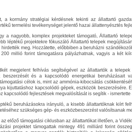
, a kormány stratégiai kérdésnek tekinti az állattartó ga
rtékű termelési tevékenységet jelentő hazai állattenyésztés fejl
ogy a nagyobb, komplex projekteket támogató, Állattartó tele
ebb léptékű projektekre fókuszáló Állattartó telepek megújítás
tel hirdették meg. Hozzátette, előbbiben a beruházni szándékozók 
b 200 millió forint támogatásra pályázhatnak, vagyis a két kií
dkét megjelent felhívás segítségével az állattartók a telepek 
beszerzését és a kapcsolódó energetikai beruházásait val
 támogatási célok is, mint az ammónia-kibocsátás csökkentésé
ya kijuttatáshoz kapcsolódó gépek, eszközök beszerzésére. E
 kapcsolódó fejlesztések megvalósítását is segítik - ismertette 
ptékű beruházásokra irányuló, a kisebb állattartóknak kiírt fel
etéséhez szükséges gép- és eszközbeszerzést valósítsanak me
gy az előző támogatási ciklusban az állattartókat illetően, a Vid
ási projektet támogattak mintegy 491 milliárd forint összeg