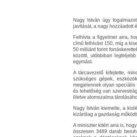
Nagy István úgy fogalmazott
javítását, a nagy hozzáadott é
Felhívta a figyelmet arra, h
című felhívást 150, míg a kis
50 milliárd forint forráskeret
közötti, utóbbiban legfeljeb
egymást.
A tárcavezető kifejtette, min
szükséges gépek, eszközök 
megjelennek olyan speciális
és lehetőség van szervestrág
illetve alomszalma tárolásához
Nagy István kiemelte, a kislé
kizárólag a gazdaság működt
A miniszter kitért arra is, ho
összesen 3489 darab beruház