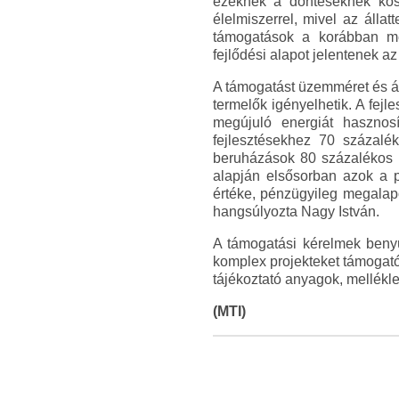
ezeknek a döntéseknek kösz
élelmiszerrel, mivel az álla
támogatások a korábban meg
fejlődési alapot jelentenek a
A támogatást üzemméret és á
termelők igényelhetik. A fej
megújuló energiát hasznosí
fejlesztésekhez 70 százalé
beruházások 80 százalékos t
alapján elsősorban azok a pr
értéke, pénzügyileg megalapo
hangsúlyozta Nagy István.
A támogatási kérelmek benyú
komplex projekteket támogató
tájékoztató anyagok, mellékl
(MTI)