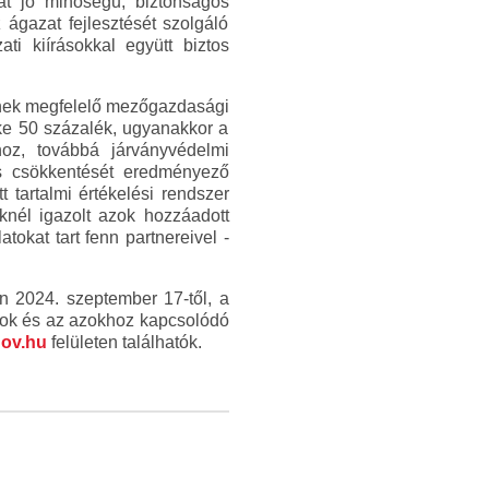
át jó minőségű, biztonságos
 ágazat fejlesztését szolgáló
i kiírásokkal együtt biztos
knek megfelelő mezőgazdasági
éke 50 százalék, ugyanakkor a
hoz, továbbá járványvédelmi
ás csökkentését eredményező
tartalmi értékelési rendszer
eknél igazolt azok hozzáadott
okat tart fenn partnereivel -
n 2024. szeptember 17-től, a
ások és az azokhoz kapcsolódó
gov.hu
felületen találhatók.