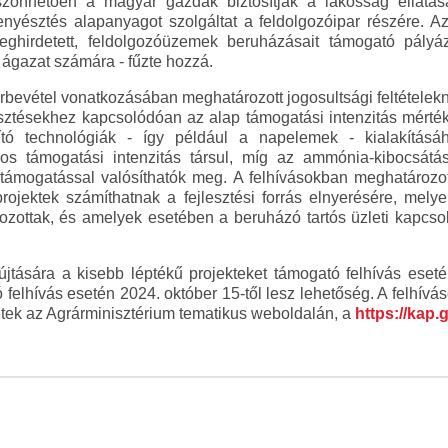
önhetően a magyar gazdák biztosítják a lakosság ellátás
ttenyésztés alapanyagot szolgáltat a feldolgozóipar részére. Az
hirdetett, feldolgozóüzemek beruházásait támogató pályázat
z ágazat számára - fűzte hozzá.
rbevétel vonatkozásában meghatározott jogosultsági feltétele
lesztésekhez kapcsolódóan az alap támogatási intenzitás mért
tó technológiák - így például a napelemek - kialakításá
kos támogatási intenzitás társul, míg az ammónia-kibocsát
ámogatással valósíthatók meg. A felhívásokban meghatározott 
ojektek számíthatnak a fejlesztési forrás elnyerésére, mely
zottak, és amelyek esetében a beruházó tartós üzleti kapcsolat
jtására a kisebb léptékű projekteket támogató felhívás eseté
 felhívás esetén 2024. október 15-től lesz lehetőség. A felhív
etek az Agrárminisztérium tematikus weboldalán, a
https://kap.