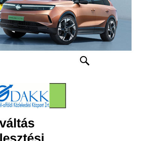
váltás
lesztési