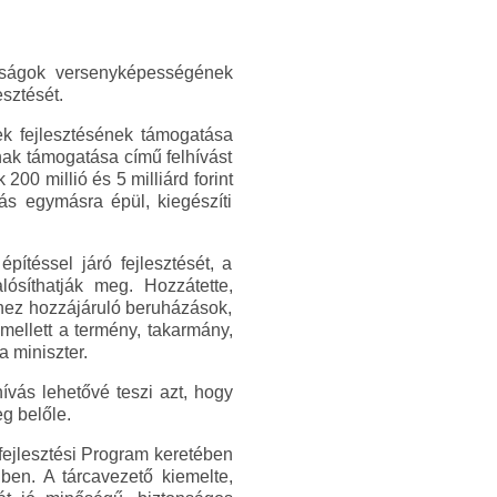
zdaságok versenyképességének
esztését.
pek fejlesztésének támogatása
ának támogatása című felhívást
200 millió és 5 milliárd forint
rás egymásra épül, kiegészíti
építéssel járó fejlesztését, a
ósíthatják meg. Hozzátette,
hez hozzájáruló beruházások,
mellett a termény, takarmány,
a miniszter.
hívás lehetővé teszi azt, hogy
g belőle.
ékfejlesztési Program keretében
ben. A tárcavezető kiemelte,