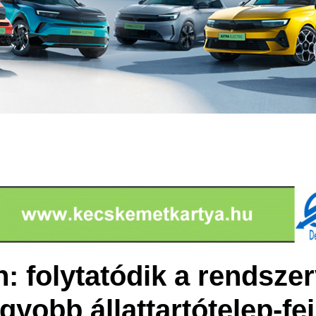
: folytatódik a rendszer
gyobb állattartótelep-fej