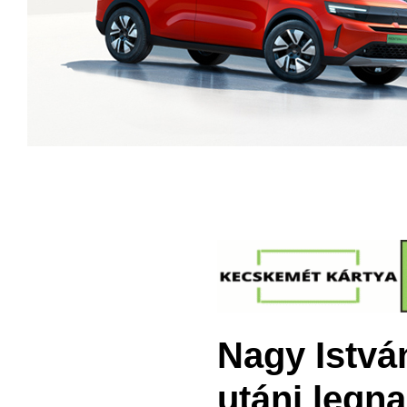
Nagy István
utáni legna