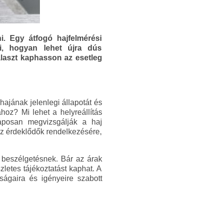
. Egy átfogó hajfelmérési
ni, hogyan lehet újra dús
választ kaphasson az esetleg
hajának jelenlegi állapotát és
hoz? Mi lehet a helyreállítás
laposan megvizsgálják a haj
 az érdeklődők rendelkezésére,
n beszélgetésnek. Bár az árak
letes tájékoztatást kaphat. A
ságaira és igényeire szabott