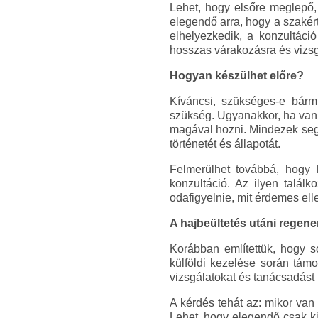
Lehet, hogy elsőre meglepő,
elegendő arra, hogy a szakér
elhelyezkedik, a konzultáció
hosszas várakozásra és vizs
Hogyan készülhet előre?
Kíváncsi, szükséges-e bárm
szükség. Ugyanakkor, ha van 
magával hozni. Mindezek se
történetét és állapotát.
Felmerülhet továbbá, hogy 
konzultáció. Az ilyen találk
odafigyelnie, mit érdemes ell
A hajbeültetés utáni regene
Korábban említettük, hogy s
külföldi kezelése során tám
vizsgálatokat és tanácsadást
A kérdés tehát az: mikor van 
Lehet, hogy elegendő csak ki