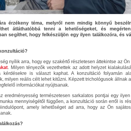
ra érzékeny téma, melyről nem mindig könnyű beszélni
thet átláthatóbbá tenni a lehetőségeket, és megérte
an segíthet, hogy felkészüljön egy ilyen találkozóra, és 
 konzultáció?
ség nyílik arra, hogy egy szakértő részletesen áttekintse az Ön 
akat
. Milyen tényezők vezethettek az adott helyzet kialakulásá
 kérdésekre is választ kaphat. A konzultáció folyamán a
k, milyen reális célt lehet kitűzni. Képzett trichológusok állnak
felelő információkat nyújtsanak.
e az eredményesség természetesen sarkalatos pontjai egy ilye
unka mennyiségétől függően, a konzultáció során erről is rész
iindulópont, amely lehetőséget ad arra, hogy az Ön sajátos
anak.
találkozás?