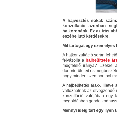
A hajvesztés sokak számá
konzultáció azonban segí
hajkoronánk. Ez az írás abb
eszébe jutó kérdésekre.
Mit tartogat egy személyes
A hajkonzultáció során lehető
felvázolja a
hajbeültetés ár
megfelelő iránya? Ezekre a
donorterületeit és megbeszéli
hogy minden szempontból meg
A hajbeültetés árak-, illetv
változhatnak az elvégzendő m
konzultáció valójában egy k
megoldásban gondolkodhass
Mennyi ideig tart egy ilyen 