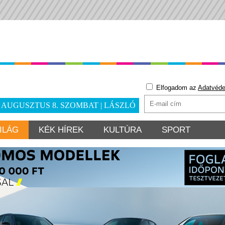
Elfogadom az
Adatvéde
. AUGUSZTUS 8. SZOMBAT | LÁSZLÓ
ILÁG
KÉK HÍREK
KULTÚRA
SPORT