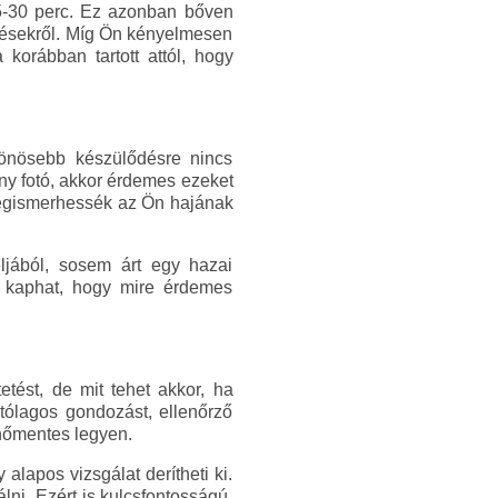
25-30 perc. Ez azonban bőven
épésekről. Míg Ön kényelmesen
 korábban tartott attól, hogy
lönösebb készülődésre nincs
ny fotó, akkor érdemes ezeket
egismerhessék az Ön hajának
ljából, sosem árt egy hazai
ást kaphat, hogy mire érdemes
tést, de mit tehet akkor, ha
tólagos gondozást, ellenőrző
enőmentes legyen.
alapos vizsgálat derítheti ki.
ni. Ezért is kulcsfontosságú,