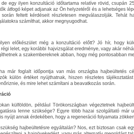
 de egy ilyen konzultáció időtartama relatíve rövid, csupán 
tők átfogó képet adjanak az Ön helyzetéről és a lehetséges l
 során feltett kérdéseit részletesen megválaszolják. Tehát ha
gálatokra számíthat, akkor megnyugodhat.
ilyen előkészület még a konzultáció előtt? Jó hír, hogy kü
régi lelet, egy korábbi hajvizsgálat eredménye, vagy akár néhá
gíthetnek a szakembereknek abban, hogy még pontosabban m
ha már foglalt időpontja van más országba hajbeültetés cé
ozók külön értéket nyújthatnak, hiszen részletes tájékoztat
enőriznie, és mire lehet számítani a beavatkozás során.
ráció
okan külföldön, például Törökországban végeztetnek hajbeülte
ogatásra lenne szüksége? Egyre több hazai szolgáltató már u
 is nyújt annak érdekében, hogy a regeneráció folyamata zökk
szükség hajbeültetésre egyáltalán? Nos, ezt biztosan csak egy 
egészíteni a hajnövekedést, vagy más alternatív megoldást talál